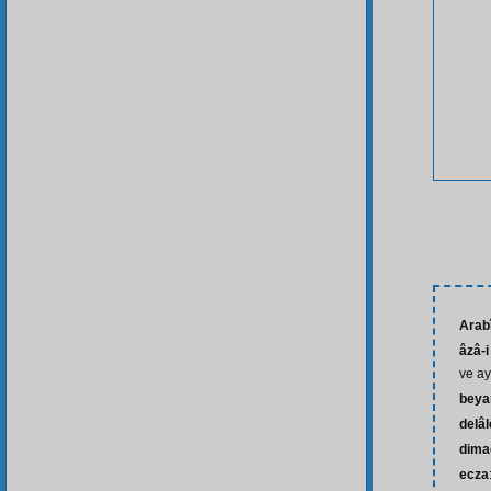
Arab
âzâ-i
ve ay
beya
delâl
dima
ecza