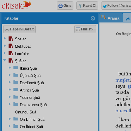
Giriş
Kayıt Ol
Follow @erisa
Kitaplar
Arama
Şu
Hepsini Daralt
Fihrist
On Beşin
Sözler
Mektubat
Lem'alar
Şuâlar
İkinci Şuâ
bütü
Üçüncü Şuâ
meşîet
Dördüncü Şuâ
şeye
ş
Altıncı Şuâ
tarzda
ve gün
Yedinci Şuâ
adetle
Dokuzuncu Şuâ
hüccet
Onuncu Şuâ
He
On Birinci Şuâ
delille
On İkinci Şuâ