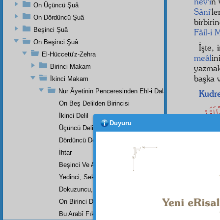
nev'i
n 
On Üçüncü Şuâ
Sâni'
le
On Dördüncü Şuâ
birbir
Beşinci Şuâ
Fâil-i 
On Beşinci Şuâ
İşte,
El-Hüccetü'z-Zehra
meâl
in
Birinci Makam
yazmak
başka 
İkinci Makam
Nur Âyetinin Penceresinden Ehl-i Dalalet İle Eh-i Hidaye
Kudre
On Beş Delilden Birincisi
لَقَةٍ
İkinci Delil
Duyuru
Üçüncü Delil
 فَلاَ
Dördüncü Delil
ْئِىُّ
İhtar
Beşinci Ve Altıncı Delil
ْتِظَامِ
Yedinci, Sekizinci Delil
Dokuzuncu, Onuncu Delil
On Birinci Delil
Bu Arabî Fıkranın Kısaca Meali