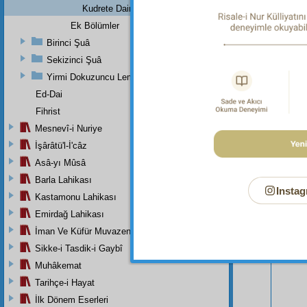
Kudrete Dair Arabî Fıkrası:
Ek Bölümler
Birinci Şuâ
Sekizinci Şuâ
Yirmi Dokuzuncu Lem'adan İkinci Bab
Ed-Dai
Fihrist
Mesnevî-i Nuriye
İşârâtü'l-İ'câz
Asâ-yı Mûsâ
Barla Lahikası
Instag
Kastamonu Lahikası
Bu Say
Emirdağ Lahikası
İman Ve Küfür Muvazeneleri
Sikke-i Tasdik-i Gaybî
Muhâkemat
Tarihçe-i Hayat
İlk Dönem Eserleri