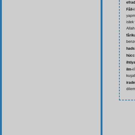
efra
Fâil-
yapma
istek
Allah
fârik
benz
hads
hücc
ihtiy
ilm-i 
kuşat
irade
dilem