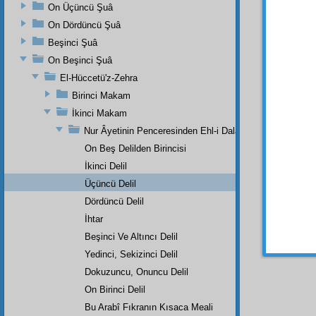
On Üçüncü Şuâ
faidele
cesede
On Dördüncü Şuâ
müfett
Beşinci Şuâ
tercüm
On Beşinci Şuâ
delâlet
El-Hüccetü'z-Zehra
hadsiz
Birinci Makam
gündü
daire-i
İkinci Makam
ederler
Nur Âyetinin Penceresinden Ehl-i Dalalet İle Eh-i Hidaye
On Beş Delilden Birincisi
Dördü
İkinci Delil
Üçüncü Delil
Yani
Dördüncü Delil
münas
ihatalı
İhtar
Alîm-i 
Beşinci Ve Altıncı Delil
Yedinci, Sekizinci Delil
Dokuzuncu, Onuncu Delil
On Birinci Delil
Bu Arabî Fıkranın Kısaca Meali