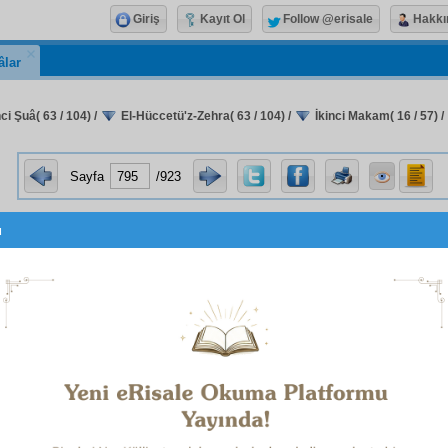
Giriş
Kayıt Ol
Follow @erisale
Hakkı
âlar
ci Şuâ( 63 / 104)
/
El-Hüccetü'z-Zehra( 63 / 104)
/
İkinci Makam( 16 / 57)
/
Sayfa
/923
u
وَالْحِكَمُ الْقَصْدِيَّةُ الْعَامَّةُ
ü delil:
'dir.
 bütün
kâinat
taki
hallâkıyet
ve
faaliyet
te ve
tebeddülât
ve
i
hisat
ta bütün
masnuât
ın her biri ve her bir
taife
nin te
an öyle
kastî
ve bilerek takılan
hikmet
leri ve faideleri ve vaz
oruz ki,
ihâtalı
bir ilmi bulunmayan, hiçbir
cihet
te, hi
ında sahip çıkamaz.
lâ,
hadsiz
zîhayat
tan bir insanın yüz
cihazat
ından bir tek cih
parçası iken, iki büyük vazifesiyle yüzer
hikmet
lere, neticele