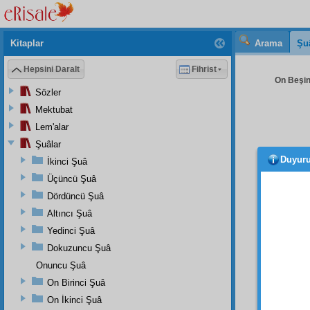
Kitaplar
Arama
Şu
Hepsini Daralt
Fihrist
On Beşin
Sözler
Mektubat
Lem'alar
Şuâlar
Duyur
İkinci Şuâ
Üçüncü Şuâ
Üçünc
Dördüncü Şuâ
Yani,
Altıncı Şuâ
ve
ter
Yedinci Şuâ
olmay
Dokuzuncu Şuâ
görüy
Onuncu Şuâ
noktas
On Birinci Şuâ
Mese
On İkinci Şuâ
bir et 