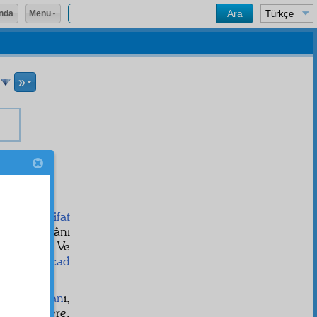
Menu
nda
hyâ
ve
tavzifat
sadüf imkânı
ifeleri var. Ve
çbirisine
icad
azı olan
lisan
ı,
re, meyvelere,