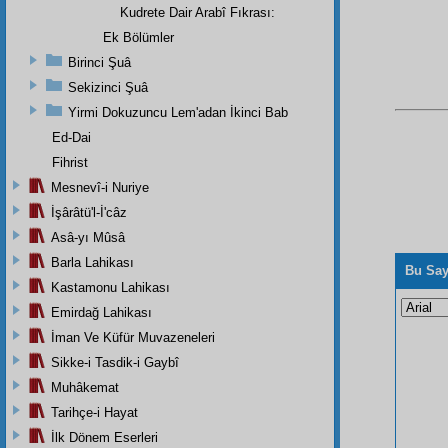
Kudrete Dair Arabî Fıkrası:
Ek Bölümler
Birinci Şuâ
Sekizinci Şuâ
Yirmi Dokuzuncu Lem'adan İkinci Bab
Ed-Dai
Fihrist
Mesnevî-i Nuriye
İşârâtü'l-İ'câz
Asâ-yı Mûsâ
Barla Lahikası
Bu Say
Kastamonu Lahikası
Emirdağ Lahikası
İman Ve Küfür Muvazeneleri
Sikke-i Tasdik-i Gaybî
Muhâkemat
Tarihçe-i Hayat
İlk Dönem Eserleri