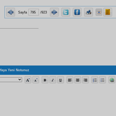
Sayfa
/923
faya Yeni Notunuz