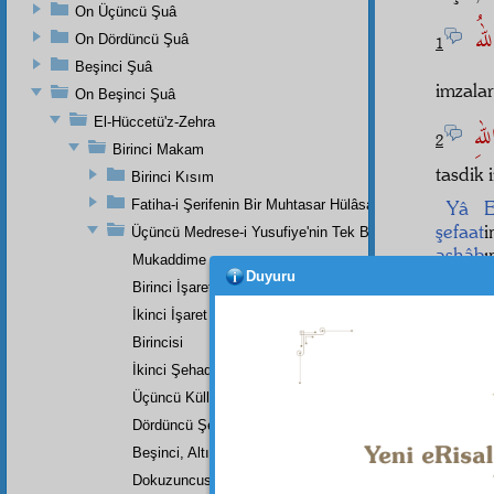
On Üçüncü Şuâ
اللهُ
On Dördüncü Şuâ
1
Beşinci Şuâ
imzala
On Beşinci Şuâ
El-Hüccetü'z-Zehra
للهِ
2
Birinci Makam
tasdik i
Birinci Kısım
Fatiha-i Şerifenin Bir Muhtasar Hülâsası
Yâ E
şefaat
Üçüncü Medrese-i Yusufiye'nin Tek Bir Dersinin Üçüncü
ashâb
ı
Mukaddime
Duyuru
ِ
Birinci İşaret
İkinci İşaret
Birincisi
İkinci Şehadet
Üçüncü Küllî Şehadet
Dördüncü Şehadet
Beşinci, Altıncı, Yedinci, Sekizinci Küllî Şehadetler
Dokuzuncusu