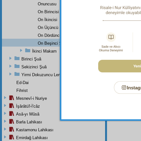
Dipnot-1
Onuncusu
Al
lah'ta
On Birincisi
Dipnot-2
On İkincisi
Ve Muha
On Üçüncü Şehadet
Dipnot-3
On Dördüncü Şehadet
Al
lahım
On Beşinci Şehadet
selâm e
İkinci Makam
Dipnot-4
"Seni he
Birinci Şuâ
herşeyi 
Sekizinci Şuâ
Yirmi Dokuzuncu Lem'adan İkinci Bab
Ed-Dai
Instag
Fihrist
Mesnevî-i Nuriye
İşârâtü'l-İ'câz
Asâ-yı Mûsâ
Barla Lahikası
Kastamonu Lahikası
Emirdağ Lahikası