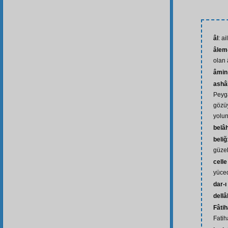
âl
: a
âlem-
olan 
âmin
ashâ
Peyga
gözü
yolu
belâ
beliğ
güzel
celle
yüced
dar-ı
dellâ
Fâti
Fatih