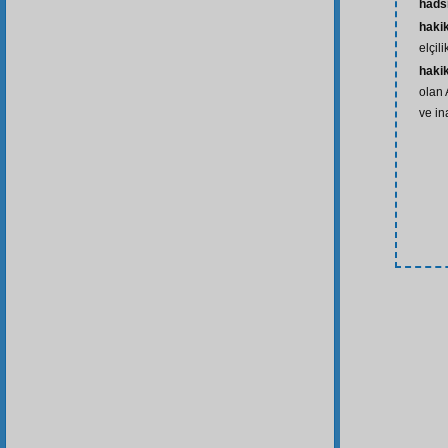
hads
hakik
elçil
hakik
olan 
ve in