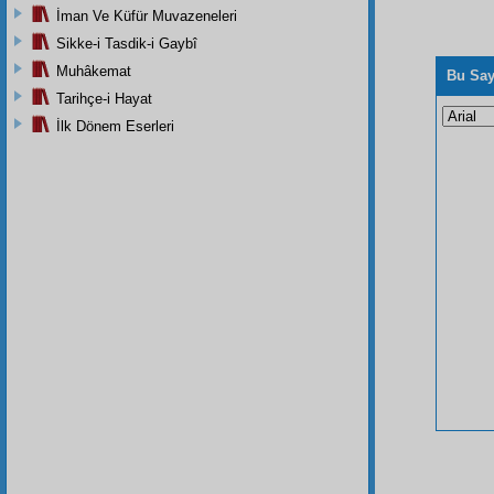
İman Ve Küfür Muvazeneleri
Sikke-i Tasdik-i Gaybî
Muhâkemat
Bu Say
Tarihçe-i Hayat
İlk Dönem Eserleri