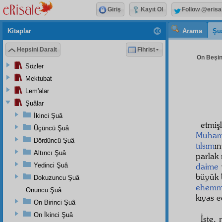
Giriş
Kayıt Ol
Follow @erisa
Kitaplar
Arama
Şu
Hepsini Daralt
Fihrist
On Beşin
Sözler
Mektubat
Lem'alar
Şuâlar
İkinci Şuâ
etmi
Üçüncü Şuâ
Muham
Dördüncü Şuâ
tılsım
ı
Altıncı Şuâ
parlak
daime
Yedinci Şuâ
büyük 
Dokuzuncu Şuâ
ehemm
Onuncu Şuâ
kıyas e
On Birinci Şuâ
On İkinci Şuâ
İşte,