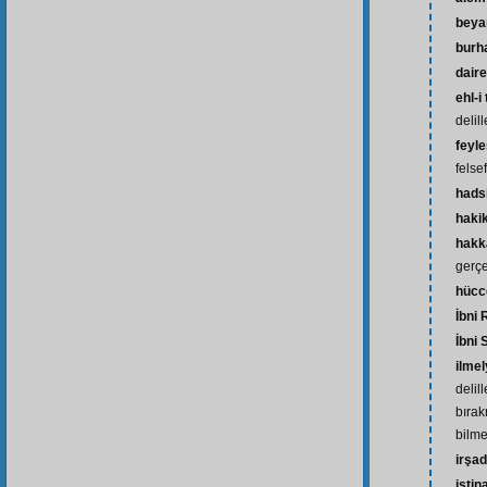
beya
burh
daire
ehl-i
delil
feyle
felse
hads
haki
hakk
gerçe
hücc
İbni
İbni 
ilmel
delil
bırak
bilm
irşad
istin