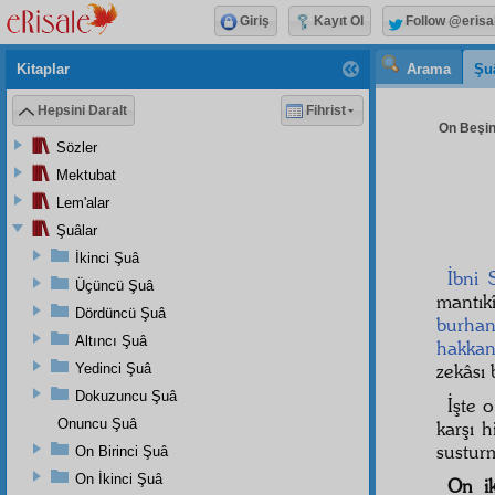
Giriş
Kayıt Ol
Follow @erisa
Kitaplar
Arama
Şu
Hepsini Daralt
Fihrist
On Beşin
Sözler
Mektubat
Lem'alar
Şuâlar
İkinci Şuâ
İbni 
Üçüncü Şuâ
mantıkî
Dördüncü Şuâ
burha
Altıncı Şuâ
hakkan
zekâsı
Yedinci Şuâ
Dokuzuncu Şuâ
İşte 
Onuncu Şuâ
karşı 
susturm
On Birinci Şuâ
On İkinci Şuâ
On ik