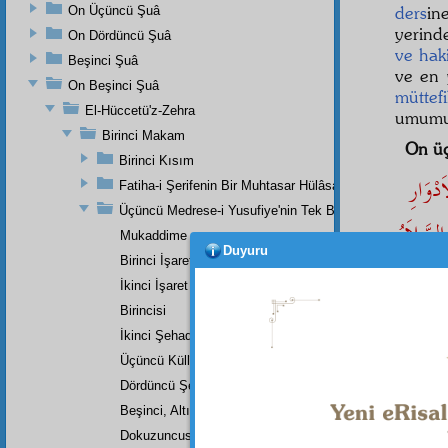
ders
in
On Üçüncü Şuâ
yerin
On Dördüncü Şuâ
ve hak
Beşinci Şuâ
ve en
On Beşinci Şuâ
müttef
El-Hüccetü'z-Zehra
umumu 
Birinci Makam
On ü
Birinci Kısım
َدْوَارِ
Fatiha-i Şerifenin Bir Muhtasar Hülâsası
Üçüncü Medrese-i Yusufiye'nin Tek Bir Dersinin Üçüncü
السَّلاَمُ
Mukaddime
Duyuru
Birinci İşaret
İkinci İşaret
Birincisi
Bu fı
İkinci Şehadet
Zülfika
Üçüncü Küllî Şehadet
Dördüncü Şehadet
Beşinci, Altıncı, Yedinci, Sekizinci Küllî Şehadetler
Dipnot-1
Dokuzuncusu
Geçmiş a