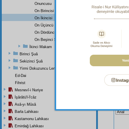
kitapla
Onuncusu
(aleyhi
onun gel
On Birincisi
On İkincisi
On Üçüncü Şehadet
On Dördüncü Şehadet
On Beşinci Şehadet
İkinci Makam
Birinci Şuâ
Sekizinci Şuâ
Yirmi Dokuzuncu Lem'adan İkinci Bab
Ed-Dai
Instag
Fihrist
Mesnevî-i Nuriye
İşârâtü'l-İ'câz
Bu Say
Asâ-yı Mûsâ
Barla Lahikası
Kastamonu Lahikası
Emirdağ Lahikası