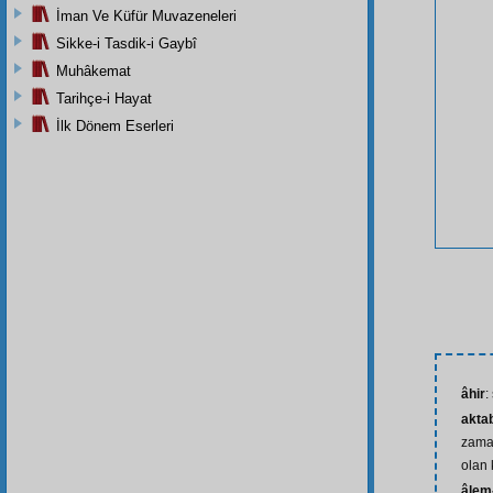
İman Ve Küfür Muvazeneleri
Sikke-i Tasdik-i Gaybî
Muhâkemat
Tarihçe-i Hayat
İlk Dönem Eserleri
âhir
:
akta
zama
olan 
âlem-