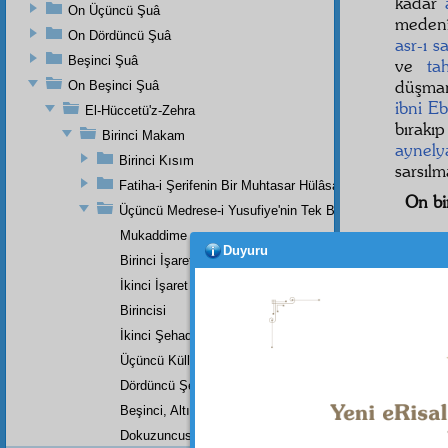
kadar
On Üçüncü Şuâ
medenî,
On Dördüncü Şuâ
asr-ı s
Beşinci Şuâ
ve
tah
düşman
On Beşinci Şuâ
ibni E
El-Hüccetü'z-Zehra
bırakı
Birinci Makam
aynely
Birinci Kısım
sarsıl
Fatiha-i Şerifenin Bir Muhtasar Hülâsası
On bir
Üçüncü Medrese-i Yusufiye'nin Tek Bir Dersinin Üçüncü
Mukaddime
Duyuru
Birinci İşaret
İkinci İşaret
Birincisi
İkinci Şehadet
Üçüncü Küllî Şehadet
Dördüncü Şehadet
Beşinci, Altıncı, Yedinci, Sekizinci Küllî Şehadetler
Dokuzuncusu