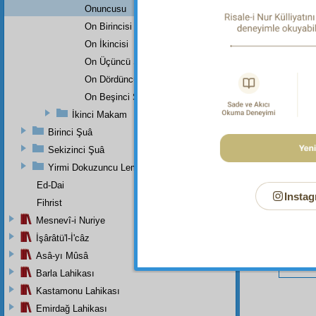
Onuncusu
On Birincisi
On İkincisi
Bu Say
On Üçüncü Şehadet
On Dördüncü Şehadet
On Beşinci Şehadet
İkinci Makam
Birinci Şuâ
Sekizinci Şuâ
Yirmi Dokuzuncu Lem'adan İkinci Bab
Ed-Dai
Instag
Fihrist
Mesnevî-i Nuriye
İşârâtü'l-İ'câz
Asâ-yı Mûsâ
Barla Lahikası
Kastamonu Lahikası
Emirdağ Lahikası