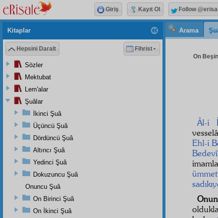
Giriş
Kayıt Ol
Follow @erisa
Kitaplar
Arama
Şu
Hepsini Daralt
Fihrist
On Beşin
Sözler
Mektubat
Lem'alar
Şuâlar
İkinci Şuâ
Âl-i 
Üçüncü Şuâ
vessel
Dördüncü Şuâ
Ehl-i B
Altıncı Şuâ
Bedevî
imaml
Yedinci Şuâ
ümmet
Dokuzuncu Şuâ
sadıkı
Onuncu Şuâ
Onun
On Birinci Şuâ
oldukl
On İkinci Şuâ