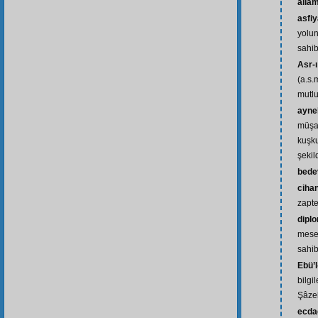
allâ
asfi
yolun
sahib
Asr-
(a.s.
mutlu
ayne
müşa
kuşk
şekil
bede
cihan
zapt
dipl
mesel
sahib
Ebü’l
bilgi
Şâzel
ecda