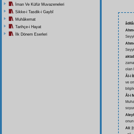
İman Ve Küfür Muvazeneleri
Sikke-i Tasdik-i Gaybî
Muhâkemat
âdil
Tarihçe-i Hayat
Ahme
İlk Dönem Eserleri
Seyy
Ahme
Seyy
akta
zama
olan 
Âl-i 
ve on
bilgi
Âl-i
Muha
soyu
Aley
onun
Ali
: [