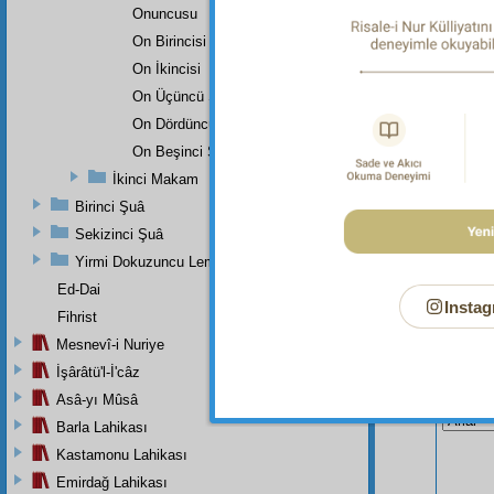
Onuncusu
kuvveti
şehadet
On Birincisi
On İkincisi
On Üçüncü Şehadet
On Dördüncü Şehadet
On Beşinci Şehadet
İkinci Makam
Birinci Şuâ
Sekizinci Şuâ
Yirmi Dokuzuncu Lem'adan İkinci Bab
Ed-Dai
Instag
Fihrist
Mesnevî-i Nuriye
İşârâtü'l-İ'câz
Bu Say
Asâ-yı Mûsâ
Barla Lahikası
Kastamonu Lahikası
Emirdağ Lahikası