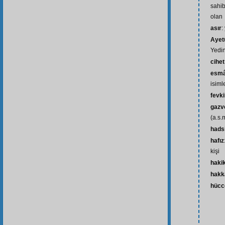
sahib
olan
asır
:
Ayet
Yedi
cihet
esmâ-
isiml
fevk
gazv
(a.s.
hads
hafız
kişi
haki
hakk
hücc