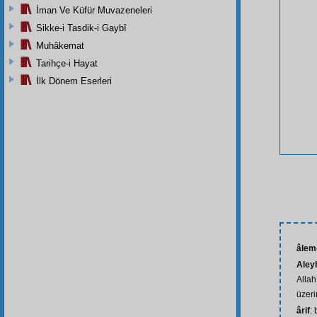
İman Ve Küfür Muvazeneleri
Sikke-i Tasdik-i Gaybî
Muhâkemat
Tarihçe-i Hayat
İlk Dönem Eserleri
âlem-
Aley
Allah
üzeri
ârif
: 