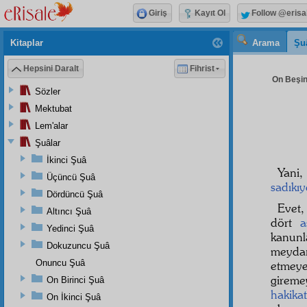
Giriş
Kayıt Ol
Follow @erisa
Kitaplar
Arama
Şu
Hepsini Daralt
Fihrist
On Beşin
Sözler
Mektubat
Lem'alar
Şuâlar
İkinci Şuâ
Yani,
Üçüncü Şuâ
sadıkıy
Dördüncü Şuâ
Evet,
Altıncı Şuâ
dört
a
Yedinci Şuâ
kanun
Dokuzuncu Şuâ
meydan
Onuncu Şuâ
etmey
gireme
On Birinci Şuâ
hakikat
On İkinci Şuâ