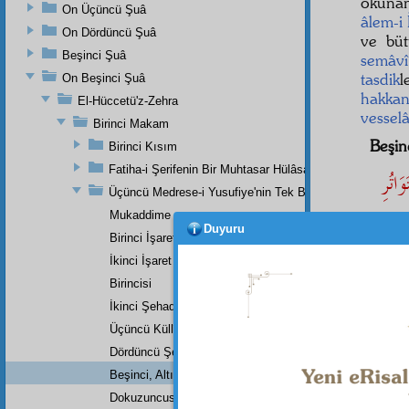
okunan
On Üçüncü Şuâ
âlem-i 
On Dördüncü Şuâ
ve bü
Beşinci Şuâ
semâvî
tasdik
l
On Beşinci Şuâ
hakkan
El-Hüccetü'z-Zehra
vessel
Birinci Makam
Beşinc
Birinci Kısım
Fatiha-i Şerifenin Bir Muhtasar Hülâsası
َاتُرِ
Üçüncü Medrese-i Yusufiye'nin Tek Bir Dersinin Üçüncü
Mukaddime
Duyuru
Birinci İşaret
İkinci İşaret
Yani
Kur'ân
Birincisi
ârif
ler
İkinci Şehadet
yerine
Üçüncü Küllî Şehadet
Dördüncü Şehadet
Beşinci, Altıncı, Yedinci, Sekizinci Küllî Şehadetler
Dipnot-1
Dokuzuncusu
İşaretl