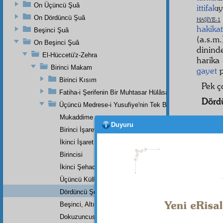
On Üçüncü Şuâ
ittifak
ı
On Dördüncü Şuâ
HAŞİYE-1
hakikat
Beşinci Şuâ
(a.s.
On Beşinci Şuâ
dinin
El-Hüccetü'z-Zehra
harik
Birinci Makam
gayet
p
Birinci Kısım
Pek ç
Fatiha-i Şerifenin Bir Muhtasar Hülâsası
Dörd
Üçüncü Medrese-i Yusufiye'nin Tek Bir Dersinin Üçüncü
Mukaddime
Duyuru
Birinci İşaret
İkinci İşaret
Birincisi
Dipnot-1
İkinci Şehadet
"Attığın
Üçüncü Küllî Şehadet
Haşiye-
Dördüncü Şehadet
Hattâ
ş
Beşinci, Altıncı, Yedinci, Sekizinci Küllî Şehadetler
zaman, 
fâik
oldu
Dokuzuncusu