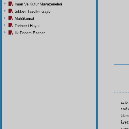
İman Ve Küfür Muvazeneleri
Sikke-i Tasdik-i Gaybî
Muhâkemat
Tarihçe-i Hayat
İlk Dönem Eserleri
acib
:
ahlâ
âlem-
âyet