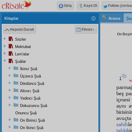
Giriş
Kayıt Ol
Follow @erisa
Kitaplar
Arama
Şu
Hepsini Daralt
Fihrist
On Beşin
Sözler
Mektubat
Lem'alar
Şuâlar
İkinci Şuâ
مٰى
Üçüncü Şuâ
1
Dördüncü Şuâ
parma
Altıncı Şuâ
beş pa
Yedinci Şuâ
içmesi
aynı a
Dokuzuncu Şuâ
birisi
Onuncu Şuâ
avuçta
On Birinci Şuâ
sahih
l
On İkinci Şuâ
tahkik
i