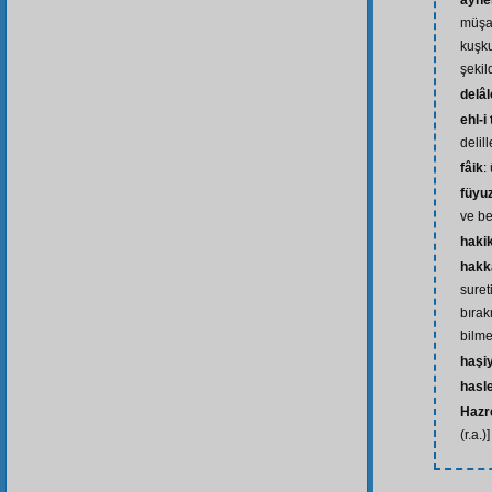
ayne
müşa
kuşk
şekil
delâl
ehl-i
delil
fâik
:
füyu
ve be
haki
hakk
suret
bırak
bilm
haşi
hasl
Hazre
(r.a.)]