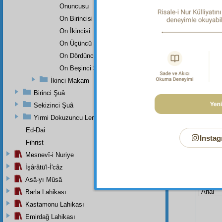
Onuncusu
Dipnot-2
Had ve
On Birincisi
On İkincisi
On Üçüncü Şehadet
On Dördüncü Şehadet
On Beşinci Şehadet
İkinci Makam
Birinci Şuâ
Sekizinci Şuâ
Yirmi Dokuzuncu Lem'adan İkinci Bab
Ed-Dai
Instag
Fihrist
Mesnevî-i Nuriye
İşârâtü'l-İ'câz
Bu Say
Asâ-yı Mûsâ
Barla Lahikası
Kastamonu Lahikası
Emirdağ Lahikası