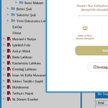
mahsust
İkinci Makam
Birinci Şuâ
Dipnot-2
"Seni he
Sekizinci Şuâ
herşeyi 
Yirmi Dokuzuncu Lem'adan İkinci Bab
Ed-Dai
Fihrist
Mesnevî-i Nuriye
İşârâtü'l-İ'câz
Asâ-yı Mûsâ
Barla Lahikası
Kastamonu Lahikası
Instag
Emirdağ Lahikası
İman Ve Küfür Muvazeneleri
Sikke-i Tasdik-i Gaybî
Muhâkemat
Tarihçe-i Hayat
Bu Say
İlk Dönem Eserleri