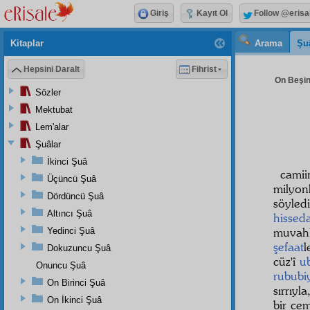
Giriş
Kayıt Ol
Follow @erisa
Kitaplar
Arama
Şu
Hepsini Daralt
Fihrist
On Beşin
Sözler
Mektubat
Lem'alar
Şuâlar
İkinci Şuâ
cami
Üçüncü Şuâ
milyon
Dördüncü Şuâ
söyled
Altıncı Şuâ
hissed
muvah
Yedinci Şuâ
şefaat
l
Dokuzuncu Şuâ
cüz'î
u
Onuncu Şuâ
rububi
On Birinci Şuâ
sırrıy
On İkinci Şuâ
bir
cem