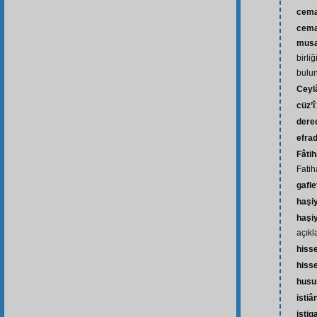
cema
cema
musa
birli
bulun
Ceyl
cüz’î
dere
efra
Fâti
Fatih
gafle
haşi
haşi
açıkl
hiss
hiss
husu
istiâ
iştig