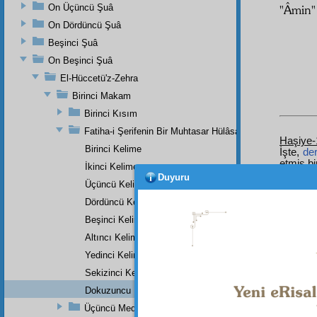
On Üçüncü Şuâ
"
Âmin
On Dördüncü Şuâ
Beşinci Şuâ
On Beşinci Şuâ
El-Hüccetü'z-Zehra
Birinci Makam
Birinci Kısım
Fatiha-i Şerifenin Bir Muhtasar Hülâsası
Haşiye-
Birinci Kelime
İşte,
de
etmiş b
İkinci Kelime
Fâtiha
o
Duyuru
Üçüncü Kelime
maka
haşiye
d
Dördüncü Kelime
yazıyo
Beşinci Kelime
ve
Fâti
huzura 
Altıncı Kelime
ubudiye
kıymetle
Yedinci Kelime
mânâla
Sekizinci Kelime
dolayıs
Dokuzuncu Kelime
Dipnot-1
Üçüncü Medrese-i Yusufiye'nin Tek Bir Dersinin Üçüncü
"Ezelde