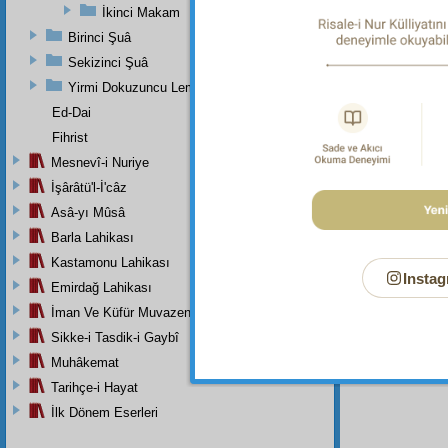
İkinci Makam
Birinci Şuâ
Sekizinci Şuâ
Dipnot-1
"Kendil
Yirmi Dokuzuncu Lem'adan İkinci Bab
kulları
Ed-Dai
Sûresi, 
Fihrist
Dipnot-2
Mesnevî-i Nuriye
"İbadet 
İşârâtü'l-İ'câz
Asâ-yı Mûsâ
Barla Lahikası
Kastamonu Lahikası
Instag
Emirdağ Lahikası
İman Ve Küfür Muvazeneleri
Sikke-i Tasdik-i Gaybî
Muhâkemat
Tarihçe-i Hayat
İlk Dönem Eserleri