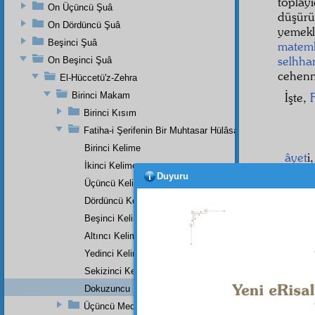
toplayı
On Üçüncü Şuâ
düşür
On Dördüncü Şuâ
yemekl
Beşinci Şuâ
matem
selhha
On Beşinci Şuâ
cehen
El-Hüccetü'z-Zehra
Birinci Makam
İşte,
F
Birinci Kısım
Fatiha-i Şerifenin Bir Muhtasar Hülâsası
Birinci Kelime
âyet
i
İkinci Kelime
muvaz
Duyuru
Üçüncü Kelime
muvaz
ederek,
Dördüncü Kelime
Beşinci Kelime
DOK
Altıncı Kelime
Yedinci Kelime
Sekizinci Kelime
Mad
Dokuzuncu Kelime
Üçüncü Medrese-i Yusufiye'nin Tek Bir Dersinin Üçüncü
İslâm