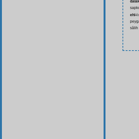
dalâl
sapkı
ehl-i
peyga
sâlih