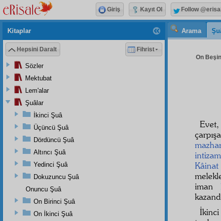
Giriş
Kayıt Ol
Follow @erisa
Kitaplar
Arama
Şu
Hepsini Daralt
Fihrist
On Beşin
Sözler
Mektubat
Lem'alar
Şuâlar
İkinci Şuâ
Evet
Üçüncü Şuâ
çarpış
Dördüncü Şuâ
mazha
Altıncı Şuâ
intizam
Kâinat
Yedinci Şuâ
melekl
Dokuzuncu Şuâ
iman
Onuncu Şuâ
kazandı
On Birinci Şuâ
İkinc
On İkinci Şuâ