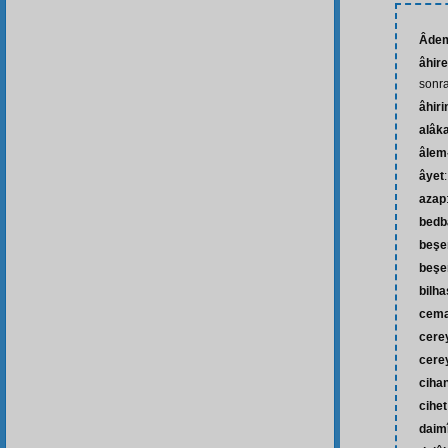
Âde
âhire
sonra
âhiri
alâk
âlem-
âyet
azap
bedb
beşe
beşe
bilh
cema
cere
cere
ciha
cihet
daim