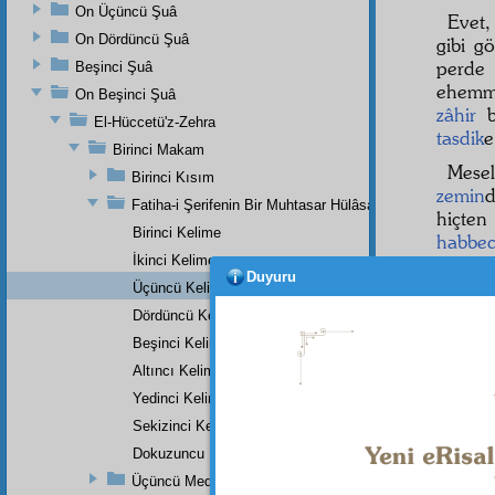
On Üçüncü Şuâ
Evet
On Dördüncü Şuâ
gibi g
perde
Beşinci Şuâ
ehemmi
On Beşinci Şuâ
zâhir
b
El-Hüccetü'z-Zehra
tasdik
e
Birinci Makam
Mese
Birinci Kısım
zemin
Fatiha-i Şerifenin Bir Muhtasar Hülâsası
hiçt
Birinci Kelime
habbec
İkinci Kelime
kuşçuk
Duyuru
arslan
Üçüncü Kelime
Ve
sair
Dördüncü Kelime
gibi h
Beşinci Kelime
bulaşm
Altıncı Kelime
Yedinci Kelime
Sekizinci Kelime
Dipnot-1
Dokuzuncu Kelime
"O
Ra
merhamet
Üçüncü Medrese-i Yusufiye'nin Tek Bir Dersinin Üçüncü