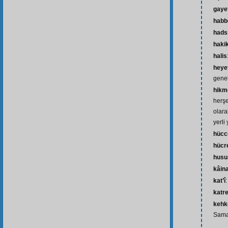
gaye
habb
hads
haki
halis
heye
genel
hikm
herşe
olara
yerli
hücc
hücr
husu
kâin
kat’î
katr
kehk
Sama