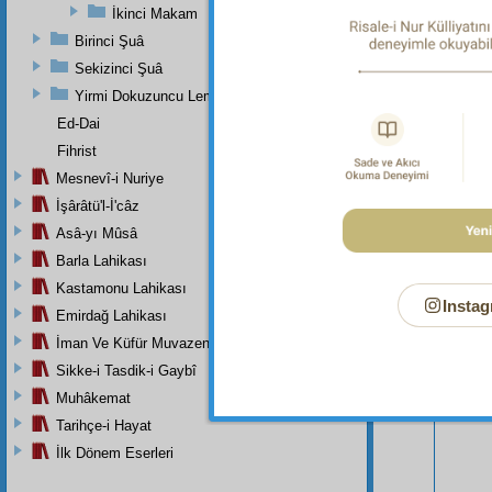
İkinci Makam
Birinci Şuâ
Sekizinci Şuâ
Yirmi Dokuzuncu Lem'adan İkinci Bab
Ed-Dai
Fihrist
Mesnevî-i Nuriye
İşârâtü'l-İ'câz
Asâ-yı Mûsâ
Barla Lahikası
Kastamonu Lahikası
Instag
Emirdağ Lahikası
Bu Say
İman Ve Küfür Muvazeneleri
Sikke-i Tasdik-i Gaybî
Muhâkemat
Tarihçe-i Hayat
İlk Dönem Eserleri