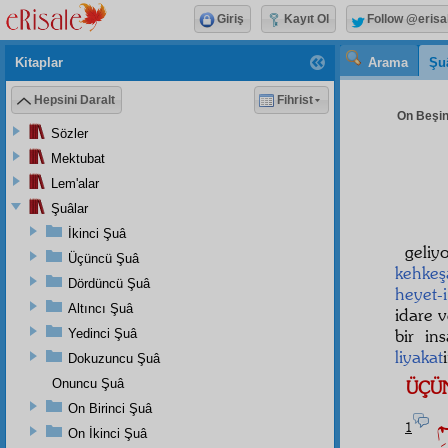
Giriş
Kayıt Ol
Follow @erisa
Kitaplar
Arama
Şu
Hepsini Daralt
Fihrist
On Beşin
Sözler
Mektubat
Lem'alar
Şuâlar
İkinci Şuâ
geliy
Üçüncü Şuâ
kehkeş
Dördüncü Şuâ
heyet-
Altıncı Şuâ
idare 
bir in
Yedinci Şuâ
liyakat
Dokuzuncu Şuâ
Onuncu Şuâ
ÜÇÜ
On Birinci Şuâ
يمِ
1
On İkinci Şuâ