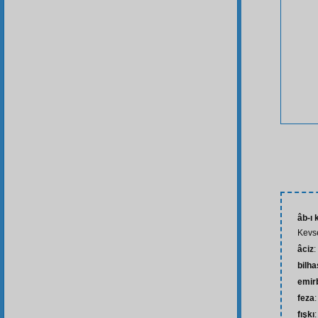
âb-ı
Kevse
âciz
:
bilh
emir
feza
fışkı
: