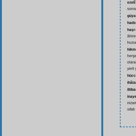
ezelî
sons
güya
hads
haşr
âhiret
huzu
hikm
herşe
olara
yerli
hücc
ihâta
iltib
inay
niza
sıfatı