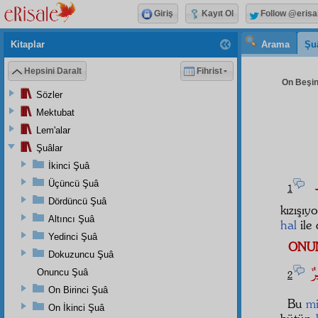
Giriş
Kayıt Ol
Follow @erisa
Kitaplar
Arama
Şu
Hepsini Daralt
Fihrist
On Beşinc
Sözler
Mektubat
Lem'alar
Şuâlar
İkinci Şuâ
ْظِ
Üçüncü Şuâ
1
Dördüncü Şuâ
kızışıy
Altıncı Şuâ
hal
ile 
Yedinci Şuâ
ONU
Dokuzuncu Şuâ
يرٌ
Onuncu Şuâ
2
On Birinci Şuâ
Bu
mi
On İkinci Şuâ