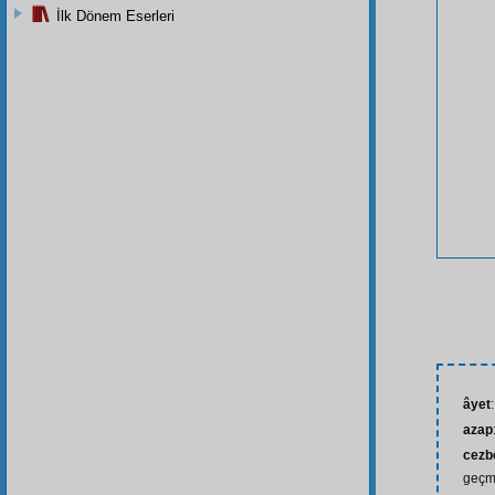
İlk Dönem Eserleri
âyet
azap
cezb
geçmi