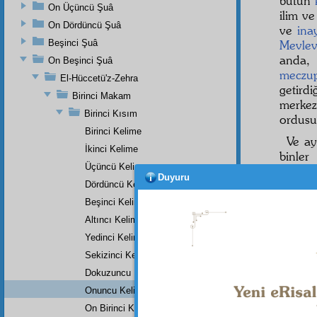
bütün
On Üçüncü Şuâ
ilim ve
On Dördüncü Şuâ
ve
ina
Beşinci Şuâ
Mevlev
anda, 
On Beşinci Şuâ
meczu
El-Hüccetü'z-Zehra
getird
Birinci Makam
merke
Birinci Kısım
ordusu
Birinci Kelime
Ve a
İkinci Kelime
binle
Üçüncü Kelime
sehivsi
Duyuru
Dördüncü Kelime
Ve a
Beşinci Kelime
Bütü
Altıncı Kelime
irade
n
herbiri
Yedinci Kelime
Sekizinci Kelime
Dokuzuncu Kelime
Onuncu Kelime
Dipnot-1
"Nerede
On Birinci Kelime