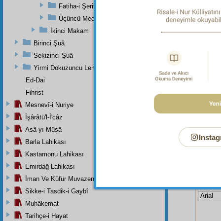
Dipnot-2
Fatiha-i Şerifenin Bir Muhtasar Hülâsası
"O herşe
Üçüncü Medrese-i Yusufiye'nin Tek Bir Dersinin Üçüncü
Sûresi, 
İkinci Makam
Birinci Şuâ
Sekizinci Şuâ
Yirmi Dokuzuncu Lem'adan İkinci Bab
Ed-Dai
Fihrist
Mesnevî-i Nuriye
İşârâtü'l-İ'câz
Asâ-yı Mûsâ
Instag
Barla Lahikası
Kastamonu Lahikası
Emirdağ Lahikası
Bu Say
İman Ve Küfür Muvazeneleri
Sikke-i Tasdik-i Gaybî
Muhâkemat
Tarihçe-i Hayat