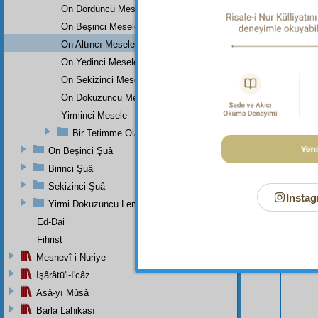
On Dördüncü Mesele
On Beşinci Mesele
On Altıncı Mesele
On Yedinci Mesele
On Sekizinci Mesele
On Dokuzuncu Mesele
Yirminci Mesele
Bir Tetimme Olarak Üç Küçük Mesele
On Beşinci Şuâ
Birinci Şuâ
Bu Say
Sekizinci Şuâ
Instag
Yirmi Dokuzuncu Lem'adan İkinci Bab
Ed-Dai
Fihrist
Mesnevî-i Nuriye
İşârâtü'l-İ'câz
Asâ-yı Mûsâ
Barla Lahikası