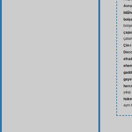
Avru
bilâh
bolş
bolş
çapu
çalan
Çin-i
Decc
efra
ehem
gadd
gaye
herc
yıkı
hük
aynı