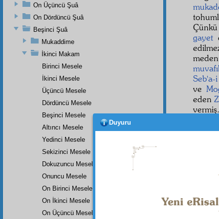
On Üçüncü Şuâ
mukadd
tohuml
On Dördüncü Şuâ
Çünk
Beşinci Şuâ
gayet
d
Mukaddime
edilm
İkinci Makam
meden
Birinci Mesele
muvafı
Seb'a-
İkinci Mesele
ve
Mo
Üçüncü Mesele
eden
Z
Dördüncü Mesele
vermiş
Beşinci Mesele
Duyuru
ON A
Altıncı Mesele
Rivay
Yedinci Mesele
Sekizinci Mesele
Dokuzuncu Mesele
Dipnot-1
Onuncu Mesele
Gaybı an
On Birinci Mesele
On İkinci Mesele
On Üçüncü Mesele