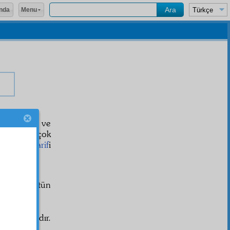
Menu
nda
i
i kazanır ve
apar. Ve çok
eden
maarif
i
rir ki, bütün
eccal
ı ayrıdır.