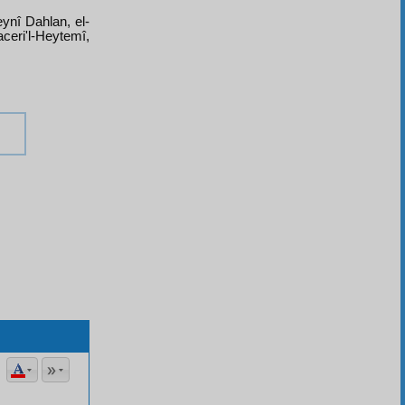
eynî Dahlan, el-
aceri'l-Heytemî,