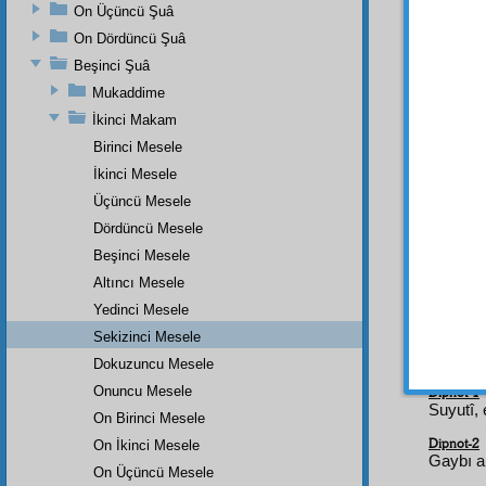
Hattâ 
On Üçüncü Şuâ
Deccal
On Dördüncü Şuâ
Büyü
Beşinci Şuâ
karşı
i
Mukaddime
günahk
İkinci Makam
DOK
Birinci Mesele
Rivay
İkinci Mesele
Arabis
Üçüncü Mesele
Allah
Dördüncü Mesele
Şam
'd
Beşinci Mesele
kalac
Altıncı Mesele
etmişl
içtihad
Yedinci Mesele
Sekizinci Mesele
Dokuzuncu Mesele
Onuncu Mesele
Dipnot-1
Suyutî, 
On Birinci Mesele
Dipnot-2
On İkinci Mesele
Gaybı an
On Üçüncü Mesele