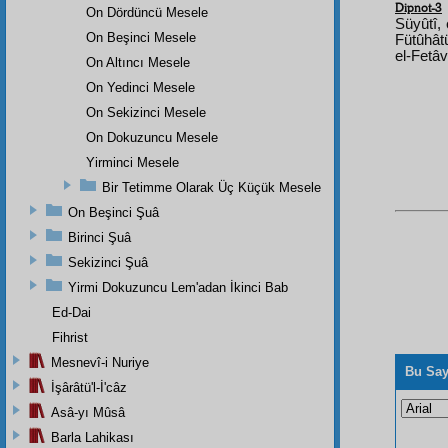
Dipnot-3
On Dördüncü Mesele
Süyûtî, 
On Beşinci Mesele
Fütûhâtü
el-Fetâv
On Altıncı Mesele
On Yedinci Mesele
On Sekizinci Mesele
On Dokuzuncu Mesele
Yirminci Mesele
Bir Tetimme Olarak Üç Küçük Mesele
On Beşinci Şuâ
Birinci Şuâ
Sekizinci Şuâ
Yirmi Dokuzuncu Lem'adan İkinci Bab
Ed-Dai
Fihrist
Mesnevî-i Nuriye
Bu Say
İşârâtü'l-İ'câz
Asâ-yı Mûsâ
Barla Lahikası