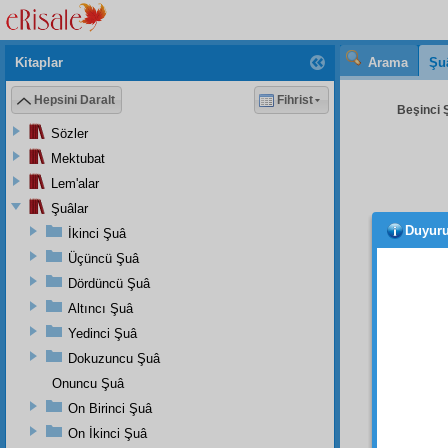
Kitaplar
Arama
Şu
Hepsini Daralt
Fihrist
Beşinci Ş
Sözler
Mektubat
Lem'alar
Şuâlar
Duyur
İkinci Şuâ
olmad
aklıyl
Üçüncü Şuâ
mualli
Dördüncü Şuâ
rehber
Altıncı Şuâ
SEKİ
Yedinci Şuâ
Rivay
Dokuzuncu Şuâ
ümmet
Onuncu Şuâ
On Birinci Şuâ
لهُ
2
On İkinci Şuâ