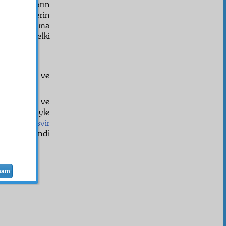
ler ki: Onların
cek.
Kâfir
lerin
t-u mutlak
ına
olmaz, belki
n etrafında ve
anda
Irak
'ta ve
la, daimî öyle
larında
tasvir
erini, kendi
mam