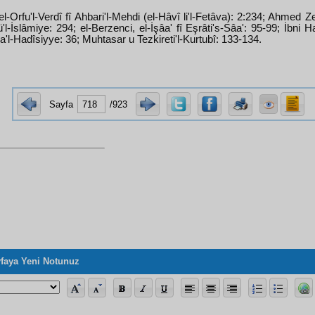
el-Orfu'l-Verdî fî Ahbari'l-Mehdi (el-Hâvî li'l-Fetâva): 2:234; Ahmed Z
'l-İslâmiye: 294; el-Berzenci, el-İşâa' fî Eşrâti's-Sâa': 95-99; İbni H
a'l-Hadîsiyye: 36; Muhtasar u Tezkireti'l-Kurtubî: 133-134.
Sayfa
/923
faya Yeni Notunuz