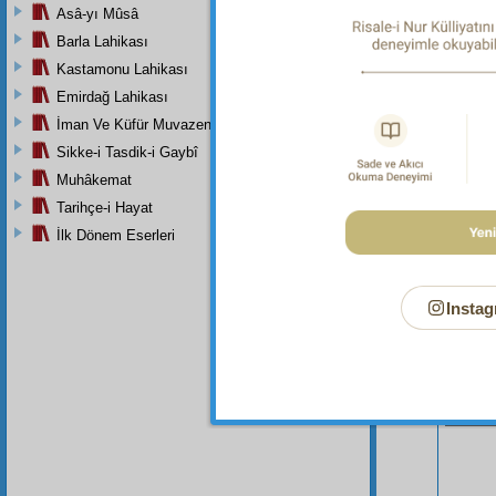
Tirmizi
Asâ-yı Mûsâ
4:529-5
Barla Lahikası
Kastamonu Lahikası
Emirdağ Lahikası
İman Ve Küfür Muvazeneleri
Sikke-i Tasdik-i Gaybî
Muhâkemat
Tarihçe-i Hayat
İlk Dönem Eserleri
Instag
Bu Say