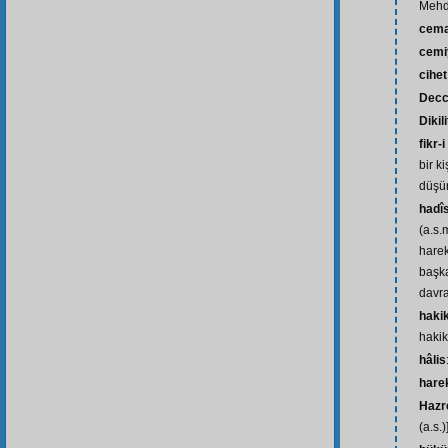
Mehd
cema
cemi
cihet
Decc
Dikil
fikr-i
bir k
düşü
hadî
(a.s.
harek
başka
davr
hakik
hakik
hâlis
hare
Hazre
(a.s.)