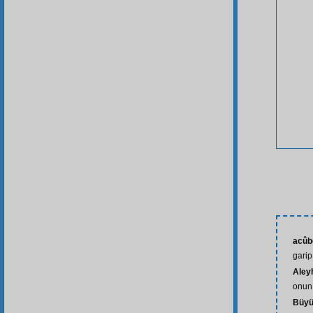
acûb
garip
Aley
onun
Büyü