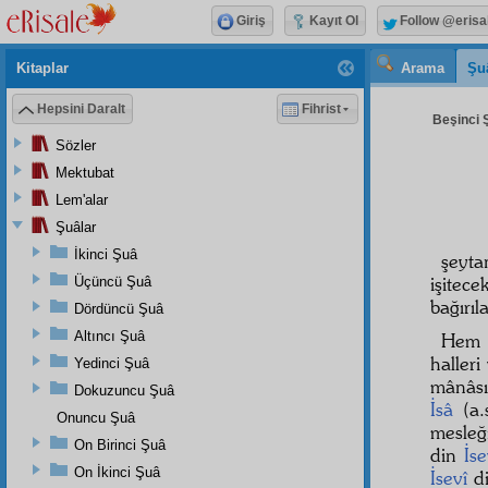
Giriş
Kayıt Ol
Follow @erisa
Kitaplar
Arama
Şu
Hepsini Daralt
Fihrist
Beşinci Ş
Sözler
Mektubat
Lem'alar
Şuâlar
İkinci Şuâ
şeyt
işitece
Üçüncü Şuâ
bağırıl
Dördüncü Şuâ
Altıncı Şuâ
He
halleri
Yedinci Şuâ
mânâsı
Dokuzuncu Şuâ
İsâ
(a.s
Onuncu Şuâ
mesleği
On Birinci Şuâ
din
İse
On İkinci Şuâ
İsevî
di