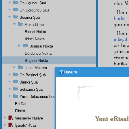
ölür. Y
On Üçüncü Şuâ
On Dördüncü Şuâ
Hem 
Beşinci Şuâ
hadîs
k
görün
Mukaddime
Birinci Nokta
Hem 
inkişaf
İkinci Nokta
ve bü
Üçüncü Nokta
şahısl
Dördüncü Nokta
cismin
Beşinci Nokta
harika
İkinci Makam
Vâkıa 
Duyuru
On Beşinci Şuâ
Hem 
Birinci Şuâ
rivayet
Sekizinci Şuâ
sâbık
Yirmi Dokuzuncu Lem'adan İkinci Bab
Ed-Dai
Fihrist
Dipnot-1
Müslim, 
Mesnevî-i Nuriye
İşârâtü'l-İ'câz
Dipnot-2