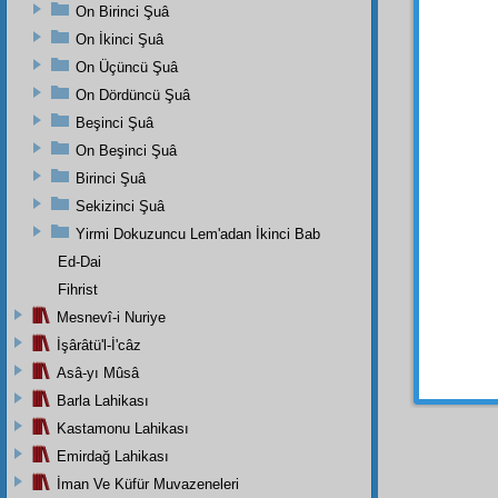
Evet
On Birinci Şuâ
mecm
On İkinci Şuâ
vücub
On Üçüncü Şuâ
tedbir
i
On Dördüncü Şuâ
döndür
Beşinci Şuâ
şehade
ve parl
On Beşinci Şuâ
Birinci Şuâ
Hem
Sekizinci Şuâ
ecram
donanm
Yirmi Dokuzuncu Lem'adan İkinci Bab
herşey
Ed-Dai
eden
Fihrist
genişli
Mesnevî-i Nuriye
keyfiye
İşârâtü'l-İ'câz
ihata
s
şehade
Asâ-yı Mûsâ
Barla Lahikası
Kastamonu Lahikası
Emirdağ Lahikası
İman Ve Küfür Muvazeneleri