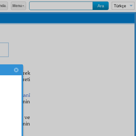
Menu
nda
azife görerek
et
i ve işareti
yle ve
nuranî
ke
siyle Senin
asın
hareketiyle ve
k
leriyle Senin
.