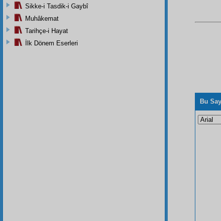
Sikke-i Tasdik-i Gaybî
Muhâkemat
Tarihçe-i Hayat
İlk Dönem Eserleri
Bu Say