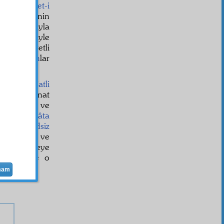
i gibi,
heyet-i
ratıcı, Senin
ürekkebat
ıyla
m
peyk
leriyle
öyle kuvvetli
anî
burhan
lar
alâde
sür'atli
 bir saltanat
haşmet
ine ve
emâvât
ı
ihâta
et
inin
hadsiz
ün işlerine ve
inin herşeye
erler. Ve o
mam