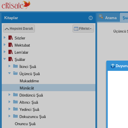
Kitaplar
Arama
Şu
Hepsini Daralt
Fihrist
Üçüncü Ş
Sözler
Mektubat
Lem'alar
Şuâlar
Duyur
İkinci Şuâ
Ve h
direks
Üçüncü Şuâ
olması
Mukaddime
Münâcât
Ve hi
tebess
Dördüncü Şuâ
haşmet
Altıncı Şuâ
Ve o
Yedinci Şuâ
itaatli
Dokuzuncu Şuâ
vücub-
Onuncu Şuâ