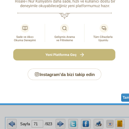
, gökler
sekene
leriyle, herbiri tek başıyla
şehadet
ettikler
ua
sıyla,
derece-i bedahet
te, ey
zemin
ve gökleri yaratan Ya
-u vücûduna öyle
zâhir
şehadet
, ve ey
zerrât
ı
muntazam
m
ni gören ve idare eden ve bu
seyyare
yıldızları
manzu
en, emrine itaat ettiren, Senin
vahdet
ine ve birliğine 
t
ederler ki, göğün yüzünde bulunan yıldızlar sayısınca
nur
ak deliller o
şehadet
i
tasdik
ederler.
 bu
sâfi
, temiz, güzel gökler,
fevkalâde
büyük ve
fevk
ıyla
muntazam
bir ordu ve elektrik lâmbalarıyla süslenmiş
ası vaziyetini göstermek
cihet
iyle, Senin
rububiyet
inin
i
icad
eden
kudret
inin
azamet
ine
zâhir
delâlet
ve
hadsiz
s
hâkimiyet
inin ve herbir
zîhayat
ı kucağına alan
rahm
Instagram'da bizi takip edin
klerine kuvvetli işaret ve bütün
mahlûkat-ı semâviye
nin büt
t
lerine
taallûk
eden ve avucuna alan,
tanzim
eden ilm
ına ve
hikmet
inin her işe
şümûl
üne şüphesiz
şehadet
ed
t
ve
delâlet
o kadar
Ta
Sayfa
/923