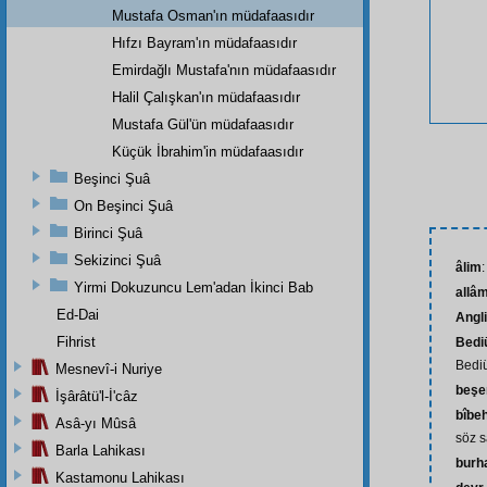
Mustafa Osman'ın müdafaasıdır
Hıfzı Bayram'ın müdafaasıdır
Emirdağlı Mustafa'nın müdafaasıdır
Halil Çalışkan'ın müdafaasıdır
Mustafa Gül'ün müdafaasıdır
Küçük İbrahim'in müdafaasıdır
Beşinci Şuâ
On Beşinci Şuâ
Birinci Şuâ
Sekizinci Şuâ
âlim
:
Yirmi Dokuzuncu Lem'adan İkinci Bab
allâ
Ed-Dai
Angli
Fihrist
Bedi
Bedi
Mesnevî-i Nuriye
beşe
İşârâtü'l-İ'câz
bîbe
Asâ-yı Mûsâ
söz 
Barla Lahikası
burh
Kastamonu Lahikası