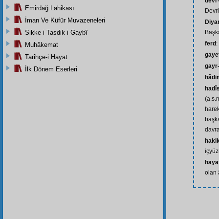
devr-
Emirdağ Lahikası
Devri
İman Ve Küfür Muvazeneleri
Diya
Sikke-i Tasdik-i Gaybî
Başka
ferd
:
Muhâkemat
gaye
Tarihçe-i Hayat
gayr-
İlk Dönem Eserleri
hâdi
hadî
(a.s.
harek
başka
davr
haki
içyü
hayat
olan 