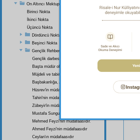
On Altıncı Mektup
Birinci Nokta
İkinci Nokta
Üçüncü Nokta
Dördüncü Nokta
Beşinci Nokta
Gençlik Rehberi'nin Küçük Bir Haşiyesi
Gençlik darbesini yiyip
Başta müdür olarak
Müjdeli ve tabiri çıkmış latif bir rüya.
Bu Say
Başbakanlığa, Adliye Bakanlığına,
Instag
Hüsrev'in müdafasıdır.
Tahiri'nin müdafasıdır.
Zübeyir'in müdafasıdır.
Mustafa Sungur'un müdafaasıdır.
Mehmed Feyzi'nin müdafaasıdır.
Ahmed Feyzi'nin müdafaasıdır
Ceylan'ın müdafaasıdır