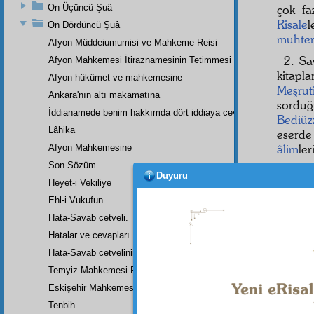
On Üçüncü Şuâ
çok fa
Risale
l
On Dördüncü Şuâ
muhte
Afyon Müddeiumumisi ve Mahkeme Reisi
2. Sa
Afyon Mahkemesi İtiraznamesinin Tetimmesi
kitapl
Afyon hükûmet ve mahkemesine
Meşrut
Ankara'nın altı makamatına
sordu
İddianamede benim hakkımda dört iddiaya cevap
Bediü
Lâhika
eserde
âlim
le
Afyon Mahkemesine
Son Sözüm.
Hem y
Duyuru
Heyet-i Vekiliye
hakikî
Riyaset
Ehl-i Vukufun
i Meşru
Hata-Savab cetveli.
âlim
ol
Hatalar ve cevapları.
Hem
g
Hata-Savab cetvelinin zeylidir.
tarafın
Temyiz Mahkemesi Riyasetine:
Eskişehir Mahkemesinde Yazılan Arzuhalin Bir Parçası
Tenbih