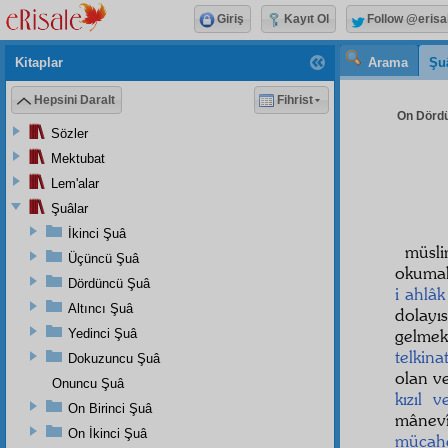
Giriş
Kayıt Ol
Follow @erisa
Kitaplar
Arama
Şu
Hepsini Daralt
Fihrist
On Dördü
Sözler
Mektubat
Lem'alar
Şuâlar
İkinci Şuâ
müsli
Üçüncü Şuâ
okumak
Dördüncü Şuâ
i ahlâk
Altıncı Şuâ
dolayı
gelm
Yedinci Şuâ
telkina
Dokuzuncu Şuâ
olan v
Onuncu Şuâ
kızıl v
On Birinci Şuâ
mânevî
On İkinci Şuâ
mücah