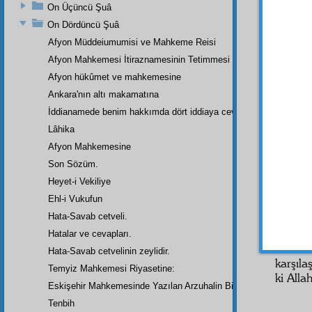
dindar
On Üçüncü Şuâ
herkesi
On Dördüncü Şuâ
biliyo
Afyon Müddeiumumisi ve Mahkeme Reisi
hakikat
Afyon Mahkemesi İtiraznamesinin Tetimmesi
eden 
Afyon hükûmet ve mahkemesine
hakikat
Din v
Ankara'nın altı makamatına
kanaat
İddianamede benim hakkımda dört iddiaya cevap
mecbur 
Lâhika
Âhir
Afyon Mahkemesine
biz k
Son Sözüm.
aleyhi
Heyet-i Vekiliye
ömrünü
Ehl-i Vukufun
kadar
Hata-Savab cetveli.
tesir 
Bunla
Hatalar ve cevapları.
ve
ce
Hata-Savab cetvelinin zeylidir.
karşıla
Temyiz Mahkemesi Riyasetine:
ki Alla
Eskişehir Mahkemesinde Yazılan Arzuhalin Bir Parçası
Tenbih