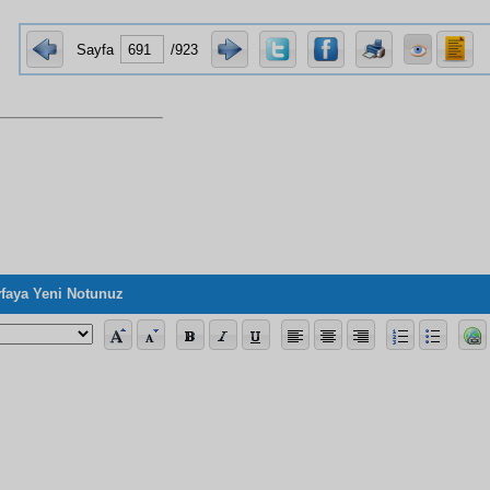
Sayfa
/923
faya Yeni Notunuz