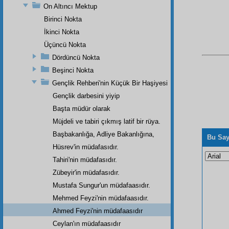
On Altıncı Mektup
Birinci Nokta
İkinci Nokta
Üçüncü Nokta
Dördüncü Nokta
Beşinci Nokta
Gençlik Rehberi'nin Küçük Bir Haşiyesi
Gençlik darbesini yiyip
Başta müdür olarak
Müjdeli ve tabiri çıkmış latif bir rüya.
Başbakanlığa, Adliye Bakanlığına,
Bu Say
Hüsrev'in müdafasıdır.
Tahiri'nin müdafasıdır.
Zübeyir'in müdafasıdır.
Mustafa Sungur'un müdafaasıdır.
Mehmed Feyzi'nin müdafaasıdır.
Ahmed Feyzi'nin müdafaasıdır
Ceylan'ın müdafaasıdır