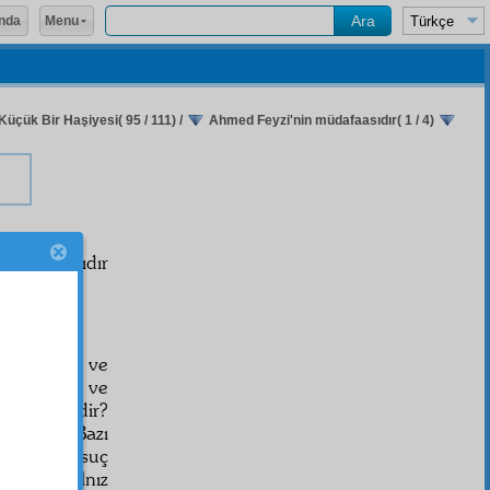
Menu
nda
Küçük Bir Haşiyesi( 95 / 111)
/
Ahmed Feyzi'nin müdafaasıdır( 1 / 4)
n
müdafaa
sıdır
rını okumak ve
Kur'ân'ına ve
ı değil midir?
mıdır? Bazı
tmesi bir suç
mayan, yalnız