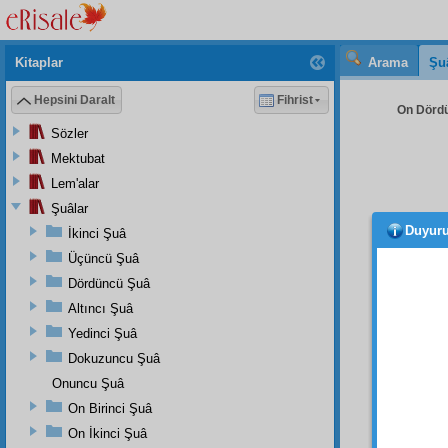
Kitaplar
Arama
Şu
Hepsini Daralt
Fihrist
On Dördü
Sözler
Mektubat
Lem'alar
Şuâlar
Duyur
İkinci Şuâ
Üçüncü Şuâ
Afyon
Dördüncü Şuâ
Sayın
Altıncı Şuâ
Bir 
Yedinci Şuâ
yazmak
Dokuzuncu Şuâ
Peygam
Onuncu Şuâ
Bizi 
On Birinci Şuâ
cihet
le
On İkinci Şuâ
mu
teş