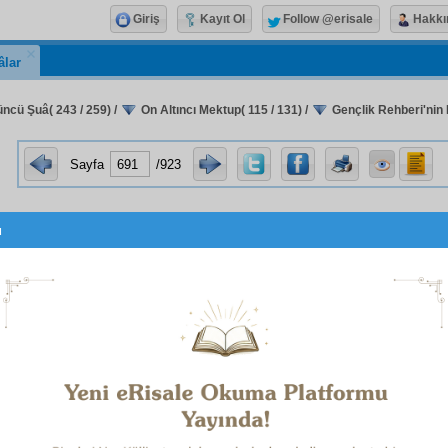
Giriş
Kayıt Ol
Follow @erisale
Hakkı
âlar
ncü Şuâ( 243 / 259)
/
On Altıncı Mektup( 115 / 131)
/
Gençlik Rehberi'nin 
Sayfa
/923
u
Ahmed Feyzi
'ni
 Ağırceza Mahkemesi
ne,
 hâkimler,
din
âlim
i ile görüşmek, onun din
hakikat
lerine ait kitapla
 ve din arkadaşlarının imdadına koşmak üzere dinine ve 
berine (a.s.m.) hizmet etmek bir
mü'min
in vazifesi ve hakk
bu
hizmet-i diniye
den
men
eden bir kanun maddesi var 
rin zamanımızdaki
küfrî
ve
gayr-i ahlâkî
cereyan
ları
tenkit
e
kil
ediyor? Biz ne siyasetle, ne idare ile asla alâkası ol