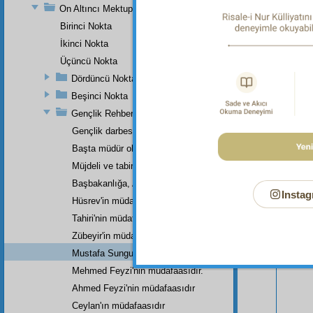
On Altıncı Mektup
Birinci Nokta
İkinci Nokta
Üçüncü Nokta
Dördüncü Nokta
Beşinci Nokta
Gençlik Rehberi'nin Küçük Bir Haşiyesi
Gençlik darbesini yiyip
Başta müdür olarak
Müjdeli ve tabiri çıkmış latif bir rüya.
Bu Say
Başbakanlığa, Adliye Bakanlığına,
Instag
Hüsrev'in müdafasıdır.
Tahiri'nin müdafasıdır.
Zübeyir'in müdafasıdır.
Mustafa Sungur'un müdafaasıdır.
Mehmed Feyzi'nin müdafaasıdır.
Ahmed Feyzi'nin müdafaasıdır
Ceylan'ın müdafaasıdır