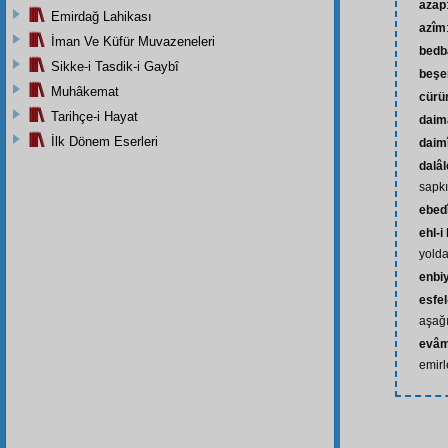
azap
Emirdağ Lahikası
azîm
İman Ve Küfür Muvazeneleri
bedb
Sikke-i Tasdik-i Gaybî
beşe
Muhâkemat
cür
Tarihçe-i Hayat
daim
İlk Dönem Eserleri
daim
dalâl
sapkı
ebed
ehl-i
yolda
enbi
esfel-
aşağı
evâm
emirl