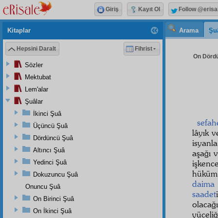
Giriş
Kayıt Ol
Follow @erisa
Kitaplar
Arama
Şu
Hepsini Daralt
Fihrist
On Dördü
Sözler
Mektubat
Lem'alar
Şuâlar
İkinci Şuâ
sefah
Üçüncü Şuâ
lâyık 
Dördüncü Şuâ
isyanl
Altıncı Şuâ
aşağı 
işkence
Yedinci Şuâ
hüküm 
Dokuzuncu Şuâ
daima
Onuncu Şuâ
saadet
On Birinci Şuâ
olacağ
On İkinci Şuâ
yücel