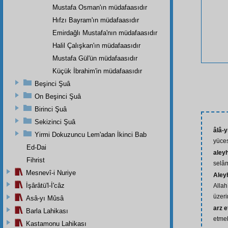
Mustafa Osman'ın müdafaasıdır
Hıfzı Bayram'ın müdafaasıdır
Emirdağlı Mustafa'nın müdafaasıdır
Halil Çalışkan'ın müdafaasıdır
Mustafa Gül'ün müdafaasıdır
Küçük İbrahim'in müdafaasıdır
Beşinci Şuâ
On Beşinci Şuâ
Birinci Şuâ
Sekizinci Şuâ
âlâ-yı
Yirmi Dokuzuncu Lem'adan İkinci Bab
yüce
Ed-Dai
aley
Fihrist
selâm
Mesnevî-i Nuriye
Aley
İşârâtü'l-İ'câz
Allah
üzeri
Asâ-yı Mûsâ
arz 
Barla Lahikası
etme
Kastamonu Lahikası