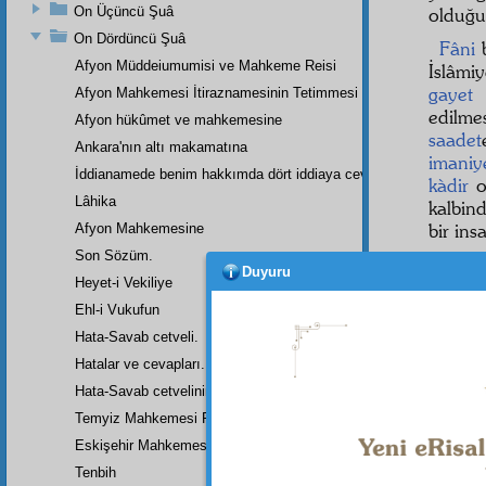
On Üçüncü Şuâ
olduğu
On Dördüncü Şuâ
Fâni
b
Afyon Müddeiumumisi ve Mahkeme Reisi
İslâmi
gayet
t
Afyon Mahkemesi İtiraznamesinin Tetimmesi
edilmes
Afyon hükûmet ve mahkemesine
saadet
Ankara'nın altı makamatına
imaniy
İddianamede benim hakkımda dört iddiaya cevap
kàdir
o
Lâhika
kalbin
bir ins
Afyon Mahkemesine
Son Sözüm.
Sayın
Duyuru
Heyet-i Vekiliye
Sizi
Ehl-i Vukufun
Kur'ân 
Hata-Savab cetveli.
azîm
d
aleyhi
Hatalar ve cevapları.
gitmiş
Hata-Savab cetvelinin zeylidir.
selâm
Temyiz Mahkemesi Riyasetine:
Eskişehir Mahkemesinde Yazılan Arzuhalin Bir Parçası
Tenbih