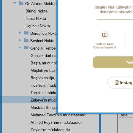
On Altıncı Mektup
Birinci Nokta
İkinci Nokta
Üçüncü Nokta
Dördüncü Nokta
Beşinci Nokta
Gençlik Rehberi'nin Küçük Bir Haşiyesi
Gençlik darbesini yiyip
Başta müdür olarak
Müjdeli ve tabiri çıkmış latif bir rüya.
Başbakanlığa, Adliye Bakanlığına,
Instag
Hüsrev'in müdafasıdır.
Tahiri'nin müdafasıdır.
Zübeyir'in müdafasıdır.
Bu Say
Mustafa Sungur'un müdafaasıdır.
Mehmed Feyzi'nin müdafaasıdır.
Ahmed Feyzi'nin müdafaasıdır
Ceylan'ın müdafaasıdır