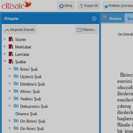
Giriş
Kayıt Ol
Follow @erisa
Kitaplar
Arama
Şu
Hepsini Daralt
Fihrist
On Dördü
Sözler
Mektubat
Lem'alar
Şuâlar
İkinci Şuâ
Birin
Üçüncü Şuâ
eserin
Dördüncü Şuâ
okuyab
Altıncı Şuâ
ilimle
eserle
Yedinci Şuâ
yıkmış
Dokuzuncu Şuâ
ilimler
Onuncu Şuâ
başlamı
On Birinci Şuâ
Risale
On İkinci Şuâ
bir ima