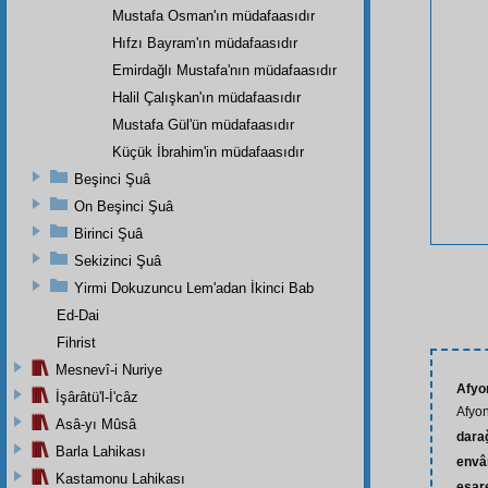
Mustafa Osman'ın müdafaasıdır
Hıfzı Bayram'ın müdafaasıdır
Emirdağlı Mustafa'nın müdafaasıdır
Halil Çalışkan'ın müdafaasıdır
Mustafa Gül'ün müdafaasıdır
Küçük İbrahim'in müdafaasıdır
Beşinci Şuâ
On Beşinci Şuâ
Birinci Şuâ
Sekizinci Şuâ
Yirmi Dokuzuncu Lem'adan İkinci Bab
Ed-Dai
Fihrist
Mesnevî-i Nuriye
Afyo
İşârâtü'l-İ'câz
Afyo
Asâ-yı Mûsâ
dara
Barla Lahikası
envâ
Kastamonu Lahikası
esar