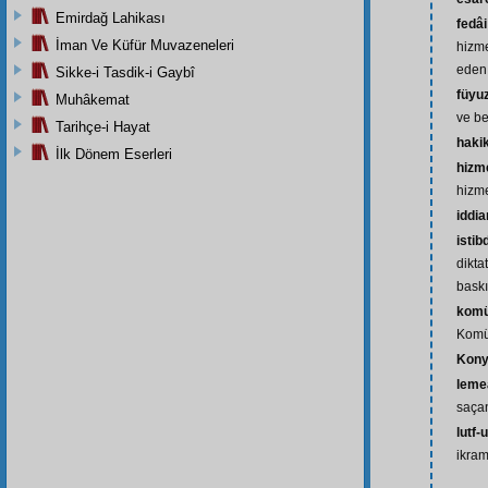
Emirdağ Lahikası
fedâi
İman Ve Küfür Muvazeneleri
hizme
eden
Sikke-i Tasdik-i Gaybî
füyu
Muhâkemat
ve be
Tarihçe-i Hayat
haki
İlk Dönem Eserleri
hizme
hizme
iddi
istib
dikta
baskı
komü
Komü
Kon
leme
saça
lutf-u
ikram