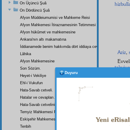
On Üçüncü Şuâ
hizbull
On Dördüncü Şuâ
Afyon Müddeiumumisi ve Mahkeme Reisi
Afyon Mahkemesi İtiraznamesinin Tetimmesi
Afyon hükûmet ve mahkemesine
Ankara'nın altı makamatına
İddianamede benim hakkımda dört iddiaya cevap
Aziz
,
Lâhika
Evvel
Afyon Mahkemesine
takviye
Son Sözüm.
hücum
Duyuru
Heyet-i Vekiliye
korkut
Ehl-i Vukufun
hücum
Hata-Savab cetveli.
Sani
Hatalar ve cevapları.
avukat
Hata-Savab cetvelinin zeylidir.
mes'uli
Temyiz Mahkemesi Riyasetine:
bütün 
Eskişehir Mahkemesinde Yazılan Arzuhalin Bir Parçası
Tenbih