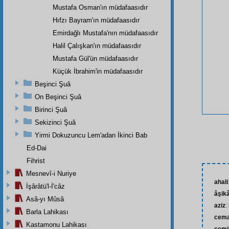
Mustafa Osman'ın müdafaasıdır
Hıfzı Bayram'ın müdafaasıdır
Emirdağlı Mustafa'nın müdafaasıdır
Halil Çalışkan'ın müdafaasıdır
Mustafa Gül'ün müdafaasıdır
Küçük İbrahim'in müdafaasıdır
Beşinci Şuâ
On Beşinci Şuâ
Birinci Şuâ
Sekizinci Şuâ
Yirmi Dokuzuncu Lem'adan İkinci Bab
Ed-Dai
Fihrist
Mesnevî-i Nuriye
ahali
İşârâtü'l-İ'câz
âşik
Asâ-yı Mûsâ
aziz
:
Barla Lahikası
cema
Kastamonu Lahikası