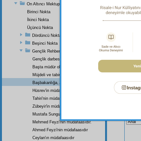
On Altıncı Mektup
Dipnot-1
Her türl
Birinci Nokta
İkinci Nokta
Üçüncü Nokta
Dördüncü Nokta
Beşinci Nokta
Gençlik Rehberi'nin Küçük Bir Haşiyesi
Gençlik darbesini yiyip
Başta müdür olarak
Müjdeli ve tabiri çıkmış latif bir rüya.
Başbakanlığa, Adliye Bakanlığına,
Instag
Hüsrev'in müdafasıdır.
Tahiri'nin müdafasıdır.
Zübeyir'in müdafasıdır.
Bu Say
Mustafa Sungur'un müdafaasıdır.
Mehmed Feyzi'nin müdafaasıdır.
Ahmed Feyzi'nin müdafaasıdır
Ceylan'ın müdafaasıdır