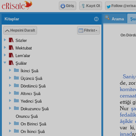
Giriş
Kayıt Ol
Follow @erisa
Kitaplar
Arama
Şu
Hepsini Daralt
Fihrist
On Dördü
Sözler
Mektubat
Lem'alar
Şuâlar
İkinci Şuâ
Sani
Üçüncü Şuâ
de, zor
Dördüncü Şuâ
komite
Altıncı Şuâ
cemaa
ettiği 
Yedinci Şuâ
Nur
şa
Dokuzuncu Şuâ
fedailik
Onuncu Şuâ
âşikâr
On Birinci Şuâ
var ki
On İkinci Şuâ
isnad
ı