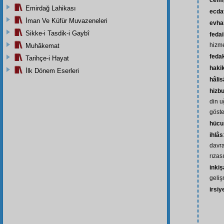
cemi
Emirdağ Lahikası
ecda
İman Ve Küfür Muvazeneleri
evh
Sikke-i Tasdik-i Gaybî
fedai
hizm
Muhâkemat
feda
Tarihçe-i Hayat
haki
İlk Dönem Eserleri
hâli
hizbu
din u
göste
hüc
ihlâs
davra
rızas
inki
geli
irsiy