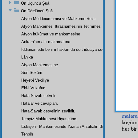
Evvel
On Üçüncü Şuâ
Sizle 
On Dördüncü Şuâ
umum
Afyon Müddeiumumisi ve Mahkeme Reisi
Sani
Afyon Mahkemesi İtiraznamesinin Tetimmesi
dahi o
Afyon hükûmet ve mahkemesine
indi, b
Ankara'nın altı makamatına
parçal
İddianamede benim hakkımda dört iddiaya cevap
sarıl
münafı
Lâhika
etmek i
Afyon Mahkemesine
Son Sözüm.
Bir
Hâ
Heyet-i Vekiliye
Dün 
Ehl-i Vukufun
Nurs
'u
Dün de
Hata-Savab cetveli.
gelmed
Hatalar ve cevapları.
buluna
Hata-Savab cetvelinin zeylidir.
matara
Temyiz Mahkemesi Riyasetine:
köyüm
Eskişehir Mahkemesinde Yazılan Arzuhalin Bir Parçası
her bir
Tenbih