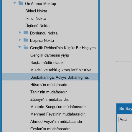
On Altıncı Mektup
Birinci Nokta
İkinci Nokta
Üçüncü Nokta
Dördüncü Nokta
Beşinci Nokta
Gençlik Rehberi'nin Küçük Bir Haşiyesi
Gençlik darbesini yiyip
Başta müdür olarak
Müjdeli ve tabiri çıkmış latif bir rüya.
Başbakanlığa, Adliye Bakanlığına,
Hüsrev'in müdafasıdır.
Tahiri'nin müdafasıdır.
Zübeyir'in müdafasıdır.
Mustafa Sungur'un müdafaasıdır.
Bu Say
Mehmed Feyzi'nin müdafaasıdır.
Ahmed Feyzi'nin müdafaasıdır
Ceylan'ın müdafaasıdır