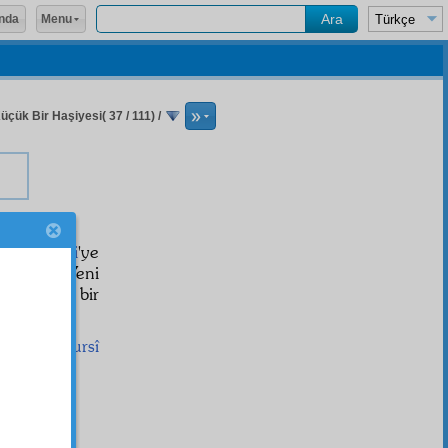
Menu
nda
üçük Bir Haşiyesi( 37 / 111)
/
çin
Sabri
'ye
ilecek. Yeni
i yanımda bir
Said Nursî