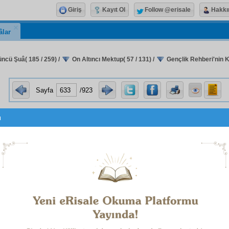
Giriş
Kayıt Ol
Follow @erisale
Hakkı
âlar
ncü Şuâ( 185 / 259)
/
On Altıncı Mektup( 57 / 131)
/
Gençlik Rehberi'nin K
Sayfa
/923
u
an
: Taşköprülü
Sadık
Beyin
mukaddime
sini
istinsah
i
tim. Eğer yazılmışsa,
tashih
ten geçen parça ona gönder
n bir
suret
i bana gönderilsin. Hem
Sadık
'ın
manzume
ciğ
var; sizde yoksa göndereceğim.
sıddık
kardeşlerim,