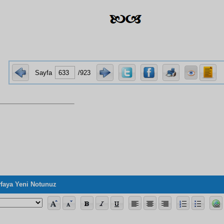
Sayfa
/923
faya Yeni Notunuz