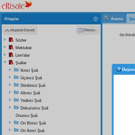
Kitaplar
Arama
Şu
Hepsini Daralt
Fihrist
On Dördü
Sözler
Mektubat
Lem'alar
Şuâlar
Duyur
İkinci Şuâ
Rabi
Üçüncü Şuâ
vermiş
Dördüncü Şuâ
yazıla
Altıncı Şuâ
suret
i 
Yedinci Şuâ
Dokuzuncu Şuâ
Onuncu Şuâ
On Birinci Şuâ
Aziz
,
On İkinci Şuâ