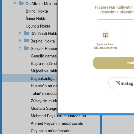
On Altıncı Mektup
Birinci Nokta
Dipnot-1
İkinci Nokta
Her türl
Üçüncü Nokta
Dipnot-2
"Kâinatt
Dördüncü Nokta
Beşinci Nokta
Dipnot-3
Allah'ın
Gençlik Rehberi'nin Küçük Bir Haşiyesi
Gençlik darbesini yiyip
Başta müdür olarak
Müjdeli ve tabiri çıkmış latif bir rüya.
Başbakanlığa, Adliye Bakanlığına,
Instag
Hüsrev'in müdafasıdır.
Tahiri'nin müdafasıdır.
Zübeyir'in müdafasıdır.
Mustafa Sungur'un müdafaasıdır.
Mehmed Feyzi'nin müdafaasıdır.
Ahmed Feyzi'nin müdafaasıdır
Ceylan'ın müdafaasıdır