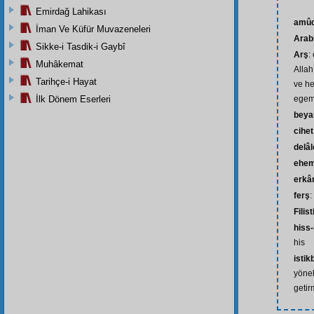
Emirdağ Lahikası
amûd
İman Ve Küfür Muvazeneleri
Arab
Sikke-i Tasdik-i Gaybî
Arş
:
Muhâkemat
Allah
Tarihçe-i Hayat
ve he
İlk Dönem Eserleri
egeme
beya
cihet
delâl
ehem
erkâ
ferş
:
Filist
hiss-
his
istik
yönel
geti