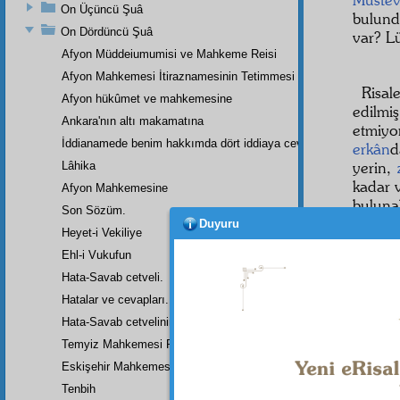
On Üçüncü Şuâ
bulund
On Dördüncü Şuâ
var? L
Afyon Müddeiumumisi ve Mahkeme Reisi
Afyon Mahkemesi İtiraznamesinin Tetimmesi
Risal
Afyon hükûmet ve mahkemesine
edilmi
Ankara'nın altı makamatına
etmiyo
İddianamede benim hakkımda dört iddiaya cevap
erkân
d
yerin,
Lâhika
kadar v
Afyon Mahkemesine
bulunab
Son Sözüm.
Duyuru
Heyet-i Vekiliye
Ehl-i Vukufun
Hata-Savab cetveli.
Hatalar ve cevapları.
Hata-Savab cetvelinin zeylidir.
Temyiz Mahkemesi Riyasetine:
Eskişehir Mahkemesinde Yazılan Arzuhalin Bir Parçası
Tenbih