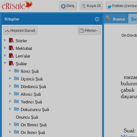
Giriş
Kayıt Ol
Follow @erisa
Kitaplar
Arama
Şu
Hepsini Daralt
Fihrist
On Dördü
Sözler
Mektubat
Lem'alar
Şuâlar
İkinci Şuâ
meza
Üçüncü Şuâ
bulun
Dördüncü Şuâ
çabuk
Altıncı Şuâ
dayana
Yedinci Şuâ
Dokuzuncu Şuâ
Onuncu Şuâ
On Birinci Şuâ
Sual:
On İkinci Şuâ
Müstev