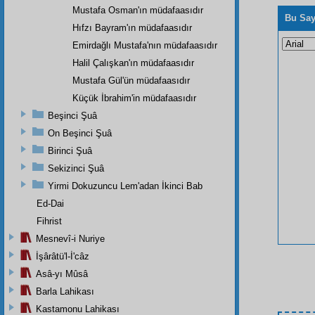
Mustafa Osman'ın müdafaasıdır
Bu Say
Hıfzı Bayram'ın müdafaasıdır
Emirdağlı Mustafa'nın müdafaasıdır
Halil Çalışkan'ın müdafaasıdır
Mustafa Gül'ün müdafaasıdır
Küçük İbrahim'in müdafaasıdır
Beşinci Şuâ
On Beşinci Şuâ
Birinci Şuâ
Sekizinci Şuâ
Yirmi Dokuzuncu Lem'adan İkinci Bab
Ed-Dai
Fihrist
Mesnevî-i Nuriye
İşârâtü'l-İ'câz
Asâ-yı Mûsâ
Barla Lahikası
Kastamonu Lahikası