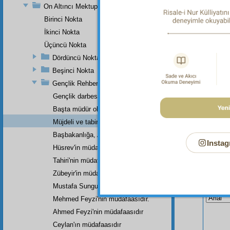
Bu ik
On Altıncı Mektup
bir tar
Birinci Nokta
İkinci Nokta
Üçüncü Nokta
Dördüncü Nokta
Beşinci Nokta
Gençlik Rehberi'nin Küçük Bir Haşiyesi
Gençlik darbesini yiyip
Başta müdür olarak
Müjdeli ve tabiri çıkmış latif bir rüya.
Başbakanlığa, Adliye Bakanlığına,
Instag
Hüsrev'in müdafasıdır.
Tahiri'nin müdafasıdır.
Zübeyir'in müdafasıdır.
Bu Say
Mustafa Sungur'un müdafaasıdır.
Mehmed Feyzi'nin müdafaasıdır.
Ahmed Feyzi'nin müdafaasıdır
Ceylan'ın müdafaasıdır