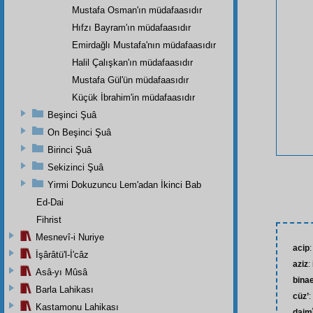
Mustafa Osman'ın müdafaasıdır
Hıfzı Bayram'ın müdafaasıdır
Emirdağlı Mustafa'nın müdafaasıdır
Halil Çalışkan'ın müdafaasıdır
Mustafa Gül'ün müdafaasıdır
Küçük İbrahim'in müdafaasıdır
Beşinci Şuâ
On Beşinci Şuâ
Birinci Şuâ
Sekizinci Şuâ
Yirmi Dokuzuncu Lem'adan İkinci Bab
Ed-Dai
Fihrist
Mesnevî-i Nuriye
acip
:
İşârâtü'l-İ'câz
aziz
:
Asâ-yı Mûsâ
bina
Barla Lahikası
cüz’
:
Kastamonu Lahikası
daim