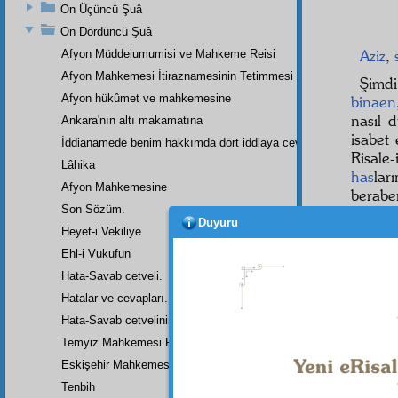
On Üçüncü Şuâ
On Dördüncü Şuâ
Aziz
,
Afyon Müddeiumumisi ve Mahkeme Reisi
Afyon Mahkemesi İtiraznamesinin Tetimmesi
Şimdi
Afyon hükûmet ve mahkemesine
binaen
nasıl 
Ankara'nın altı makamatına
isabet
İddianamede benim hakkımda dört iddiaya cevap
Risale
Lâhika
has
lar
Afyon Mahkemesine
berabe
Son Sözüm.
görüş
Duyuru
cüz'
ün
Heyet-i Vekiliye
sohbe
Ehl-i Vukufun
inşaall
Hata-Savab cetveli.
mânev
Hatalar ve cevapları.
tesell
Hata-Savab cetvelinin zeylidir.
Temyiz Mahkemesi Riyasetine:
Eskişehir Mahkemesinde Yazılan Arzuhalin Bir Parçası
Aziz
,
Tenbih