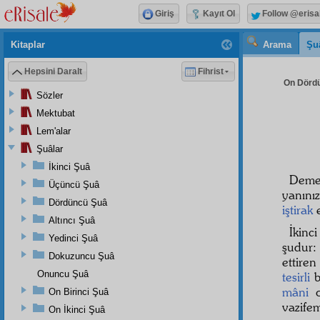
Giriş
Kayıt Ol
Follow @erisa
Kitaplar
Arama
Şu
Hepsini Daralt
Fihrist
On Dördü
Sözler
Mektubat
Lem'alar
Şuâlar
İkinci Şuâ
Deme
Üçüncü Şuâ
yanını
Dördüncü Şuâ
iştirak
e
Altıncı Şuâ
İkinc
Yedinci Şuâ
şudur:
Dokuzuncu Şuâ
ettire
Onuncu Şuâ
tesirli
b
mâni
o
On Birinci Şuâ
vazife
On İkinci Şuâ