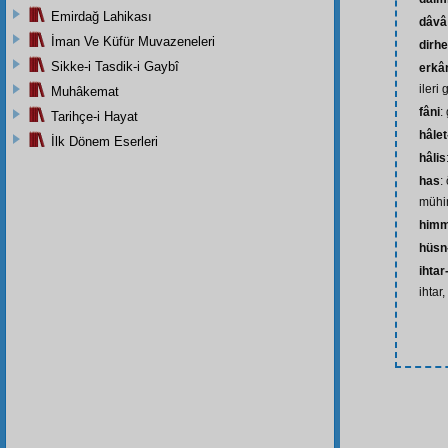
Emirdağ Lahikası
dâvâ 
İman Ve Küfür Muvazeneleri
dirh
Sikke-i Tasdik-i Gaybî
erkâ
ileri
Muhâkemat
fâni
:
Tarihçe-i Hayat
hâlet
İlk Dönem Eserleri
hâlis
has
:
mühim
himm
hüsn
ihtar
ihtar,