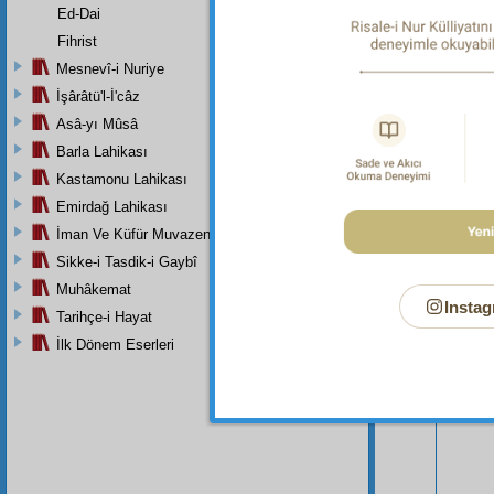
Ed-Dai
Fihrist
Mesnevî-i Nuriye
İşârâtü'l-İ'câz
Asâ-yı Mûsâ
Barla Lahikası
Kastamonu Lahikası
Bu Say
Emirdağ Lahikası
İman Ve Küfür Muvazeneleri
Sikke-i Tasdik-i Gaybî
Muhâkemat
Instag
Tarihçe-i Hayat
İlk Dönem Eserleri