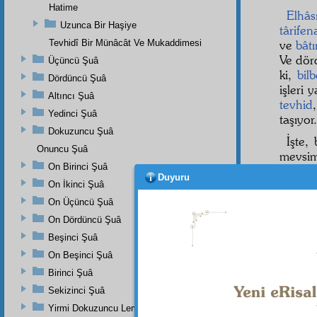
Hatime
Elhâsı
Uzunca Bir Haşiye
târife
Tevhidî Bir Münâcât Ve Mukaddimesi
ve
bâtı
Ve dö
Üçüncü Şuâ
ki,
bil
Dördüncü Şuâ
işleri
Altıncı Şuâ
tevhid
Yedinci Şuâ
taşıyor.
Dokuzuncu Şuâ
İşte,
Onuncu Şuâ
mevsim
On Birinci Şuâ
sikke
si
Duyuru
hubub
On İkinci Şuâ
birbiri
On Üçüncü Şuâ
libas
la
On Dördüncü Şuâ
Beşinci Şuâ
On Beşinci Şuâ
Birinci Şuâ
Sekizinci Şuâ
Yirmi Dokuzuncu Lem'adan İkinci Bab