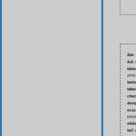
âhir
:
âzâ
:
bâtın
yönü
batn
bilb
cihet
dest
ecza
parça
elhâs
fıtrî
: