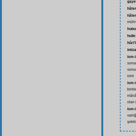
gaye
hâte
hâte
mühr
hubu
hulle
hûri’l
inti
ism-i
sonun
sonuç
ismi
ism-
binbi
mânâc
olan 
ism-i
varlı
şekil