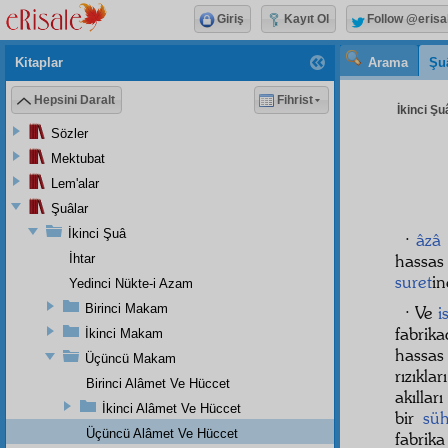
Giriş
Kayıt Ol
Follow @erisa
Kitaplar
Arama
Şu
Hepsini Daralt
Fihrist
İkinci Şu
Sözler
Mektubat
Lem'alar
Şuâlar
İkinci Şuâ
·
âzâ
hassa
İhtar
suret
in
Yedinci Nükte-i Azam
Birinci Makam
· Ve
i
fabrik
İkinci Makam
hassa
Üçüncü Makam
rızıklar
Birinci Alâmet Ve Hüccet
akıllar
İkinci Alâmet Ve Hüccet
bir
süh
Üçüncü Alâmet Ve Hüccet
fabrika 