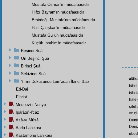
Mustafa Osman'ın müdafaasıdır
Hıfzı Bayram'ın müdafaasıdır
Emirdağlı Mustafa'nın müdafaasıdır
Halil Çalışkan'ın müdafaasıdır
Mustafa Gül'ün müdafaasıdır
Küçük İbrahim'in müdafaasıdır
Beşinci Şuâ
On Beşinci Şuâ
Birinci Şuâ
Sekizinci Şuâ
alâk
Yirmi Dokuzuncu Lem'adan İkinci Bab
bâki
:
Ed-Dai
bâki
Fihrist
hale
Mesnevî-i Nuriye
çileh
İşârâtü'l-İ'câz
ve çi
Asâ-yı Mûsâ
Deniz
Deniz
Barla Lahikası
ebed
Kastamonu Lahikası