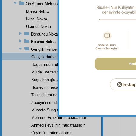
On Altıncı Mektup
Birinci Nokta
İkinci Nokta
Üçüncü Nokta
Dördüncü Nokta
Beşinci Nokta
Gençlik Rehberi'nin Küçük Bir Haşiyesi
Gençlik darbesini yiyip
Başta müdür olarak
Müjdeli ve tabiri çıkmış latif bir rüya.
Bu Say
Başbakanlığa, Adliye Bakanlığına,
Instag
Hüsrev'in müdafasıdır.
Tahiri'nin müdafasıdır.
Zübeyir'in müdafasıdır.
Mustafa Sungur'un müdafaasıdır.
Mehmed Feyzi'nin müdafaasıdır.
Ahmed Feyzi'nin müdafaasıdır
Ceylan'ın müdafaasıdır