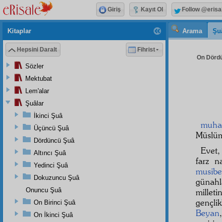
Giriş
Kayıt Ol
Follow @erisa
Kitaplar
Arama
Şu
Hepsini Daralt
Fihrist
On Dördü
Sözler
Mektubat
Lem'alar
Şuâlar
İkinci Şuâ
muha
Üçüncü Şuâ
Müslü
Dördüncü Şuâ
Evet,
Altıncı Şuâ
farz 
Yedinci Şuâ
musibe
Dokuzuncu Şuâ
günah
Onuncu Şuâ
millet
gençli
On Birinci Şuâ
Beyan
On İkinci Şuâ