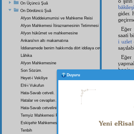
o şiri
On Üçüncü Şuâ
bâkileşi
On Dördüncü Şuâ
gider.
Afyon Müddeiumumisi ve Mahkeme Reisi
geçir
Afyon Mahkemesi İtiraznamesinin Tetimmesi
Eğer
Afyon hükûmet ve mahkemesine
saati b
Ankara'nın altı makamatına
i uzlet
sayılabi
İddianamede benim hakkımda dört iddiaya cevap
Lâhika
Eğer 
yapma
Afyon Mahkemesine
hapis
Son Sözüm.
Duyuru
muhab
Heyet-i Vekiliye
durma
Ehl-i Vukufun
serbest
Hata-Savab cetveli.
bir kat
menfaa
Hatalar ve cevapları.
Nurla
Hata-Savab cetvelinin zeylidir.
demişle
Temyiz Mahkemesi Riyasetine:
Eskişehir Mahkemesinde Yazılan Arzuhalin Bir Parçası
Tenbih