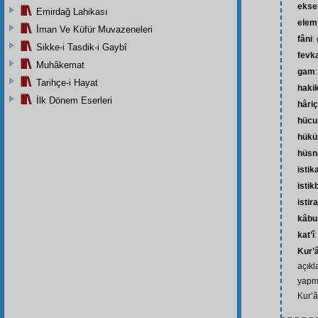
ekse
Emirdağ Lahikası
elem
İman Ve Küfür Muvazeneleri
fâni
:
Sikke-i Tasdik-i Gaybî
fevk
Muhâkemat
gam
Tarihçe-i Hayat
haki
İlk Dönem Eserleri
hâriç
hüc
hük
hüsn
isti
istik
istir
kâbu
kat’î
:
Kur’â
açıkl
yapma
Kur’