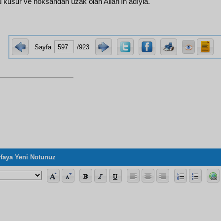
ü kusur ve noksandan uzak olan Allah'ın adıyla.
Sayfa
/923
faya Yeni Notunuz