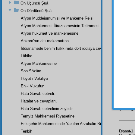
dakika 
On Üçüncü Şuâ
saat
s
On Dördüncü Şuâ
düşman
Afyon Müddeiumumisi ve Mahkeme Reisi
kıyase
Afyon Mahkemesi İtiraznamesinin Tetimmesi
acınac
Afyon hükûmet ve mahkemesine
hevesa
kör
his
Ankara'nın altı makamatına
ibâhe
e
İddianamede benim hakkımda dört iddiaya cevap
izin v
Lâhika
zenginl
Afyon Mahkemesine
İşte
Son Sözüm.
hücum
Heyet-i Vekiliye
keskin 
Ehl-i Vukufun
istikbal
Hata-Savab cetveli.
azap
la
ve
hiss
Hatalar ve cevapları.
çok ağ
Hata-Savab cetvelinin zeylidir.
Temyiz Mahkemesi Riyasetine:
Eskişehir Mahkemesinde Yazılan Arzuhalin Bir Parçası
Dipnot-1
Tenbih