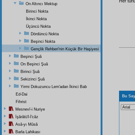
Her türl
On Altıncı Mektup
Birinci Nokta
İkinci Nokta
Üçüncü Nokta
Dördüncü Nokta
Beşinci Nokta
Gençlik Rehberi'nin Küçük Bir Haşiyesi
Beşinci Şuâ
On Beşinci Şuâ
Birinci Şuâ
Sekizinci Şuâ
Yirmi Dokuzuncu Lem'adan İkinci Bab
Ed-Dai
Bu Say
Fihrist
Mesnevî-i Nuriye
İşârâtü'l-İ'câz
Asâ-yı Mûsâ
Barla Lahikası