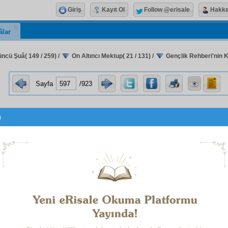
Giriş
Kayıt Ol
Follow @erisale
Hakkı
âlar
ncü Şuâ( 149 / 259)
/
On Altıncı Mektup( 21 / 131)
/
Gençlik Rehberi'nin K
Sayfa
/923
u
Gençlik Rehberi
nin küçük bir
ha
بِاسْمِهِ سُبْحَانَهُ
1
e-i Nur'daki
hakikî
teselliye
mahpus
lar çok muhtaçtırlar.
Hu
ini yiyip taze ve şirin ömrünü hapiste geçirenlerin, Nurlar
arı var.
 gençlik damarı akıldan
ziyade
hissiyat
ı dinler.
His
ve
hev
 görmez. Bir
dirhem
hazır lezzeti, ileride bir
batman
lezzete te