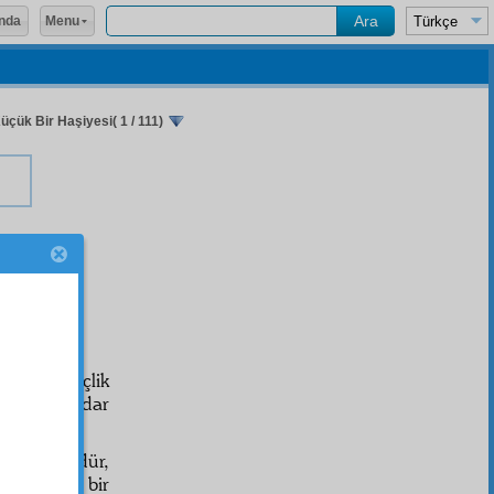
Menu
nda
üçük Bir Haşiyesi( 1 / 111)
şiye
si
susan
gençlik
a ekmek kadar
es
ise kördür,
rcih eder; bir