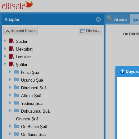
Kitaplar
Arama
Şu
Hepsini Daralt
Fihrist
On Dördü
Sözler
Mektubat
Lem'alar
Şuâlar
Duyur
İkinci Şuâ
Üçüncü Şuâ
Dördüncü Şuâ
Altıncı Şuâ
Yedinci Şuâ
Risal
Dokuzuncu Şuâ
darbes
Onuncu Şuâ
ihtiyaçl
On Birinci Şuâ
Evet,
On İkinci Şuâ
âkıbet
i