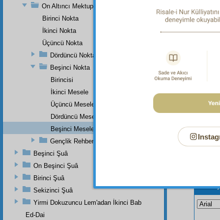
On Altıncı Mektup
Dipnot-1
Birinci Nokta
Zillet
le 
İkinci Nokta
menzilim
Üçüncü Nokta
Dördüncü Nokta
Beşinci Nokta
Birincisi
İkinci Mesele
Üçüncü Mesele
Dördüncü Mesele
Beşinci Mesele
Instag
Gençlik Rehberi'nin Küçük Bir Haşiyesi
Beşinci Şuâ
On Beşinci Şuâ
Birinci Şuâ
Bu Say
Sekizinci Şuâ
Yirmi Dokuzuncu Lem'adan İkinci Bab
Ed-Dai