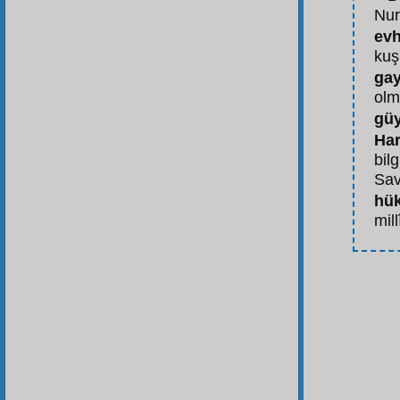
Nur
ev
kuş
gay
olm
gü
Ha
bilg
Sav
hük
mil