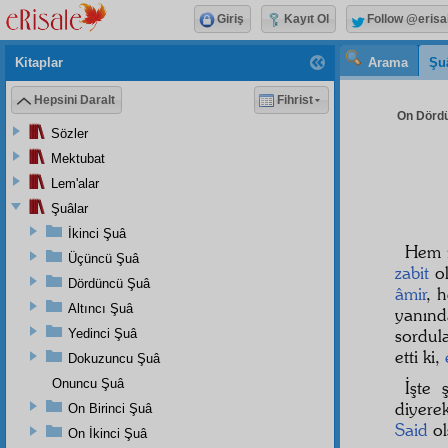
Giriş
Kayıt Ol
Follow @erisa
Kitaplar
Arama
Şu
Hepsini Daralt
Fihrist
On Dördü
Sözler
Mektubat
Lem'alar
Şuâlar
İkinci Şuâ
Hem
Üçüncü Şuâ
zabit
o
Dördüncü Şuâ
âmir
, 
Altıncı Şuâ
yanınd
sordul
Yedinci Şuâ
etti ki,
Dokuzuncu Şuâ
Onuncu Şuâ
İşte 
diyere
On Birinci Şuâ
Said
ol
On İkinci Şuâ