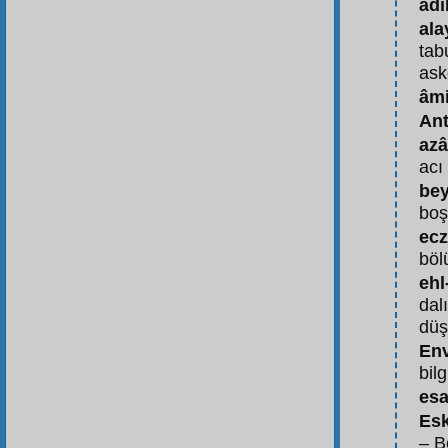
âdi
ala
tab
ask
âmi
Ant
az
acı
be
bo
ec
böl
ehl
dalı
düş
En
bilg
esa
Esk
– B