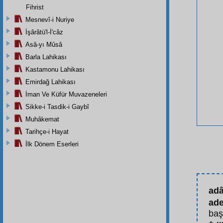
Fihrist
Mesnevî-i Nuriye
İşârâtü'l-İ'câz
Asâ-yı Mûsâ
Barla Lahikası
Kastamonu Lahikası
Emirdağ Lahikası
İman Ve Küfür Muvazeneleri
Sikke-i Tasdik-i Gaybî
Muhâkemat
Tarihçe-i Hayat
İlk Dönem Eserleri
adâ
ade
ba