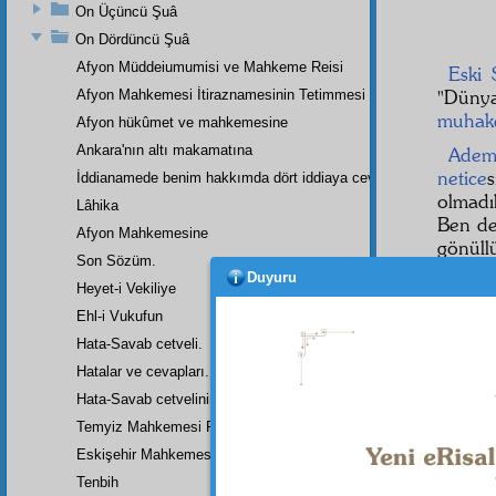
On Üçüncü Şuâ
On Dördüncü Şuâ
Afyon Müddeiumumisi ve Mahkeme Reisi
Eski 
"Dünyal
Afyon Mahkemesi İtiraznamesinin Tetimmesi
muhak
Afyon hükûmet ve mahkemesine
Ankara'nın altı makamatına
Adem
netice
s
İddianamede benim hakkımda dört iddiaya cevap
olmadı
Lâhika
Ben d
Afyon Mahkemesine
gönül
Son Sözüm.
Enver
Duyuru
Heyet-i Vekiliye
Yarala
kendim
Ehl-i Vukufun
başlar
Hata-Savab cetveli.
ettim.
Hatalar ve cevapları.
İşte,
Hata-Savab cetvelinin zeylidir.
esaret
Temyiz Mahkemesi Riyasetine:
çektird
Eskişehir Mahkemesinde Yazılan Arzuhalin Bir Parçası
Tenbih