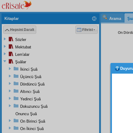
Kitaplar
Arama
Şu
Hepsini Daralt
Fihrist
On Dördü
Sözler
Mektubat
Lem'alar
Şuâlar
Duyur
İkinci Şuâ
DÖR
siyase
Üçüncü Şuâ
bakıyor
Dördüncü Şuâ
Altıncı Şuâ
Hey e
Başka
Yedinci Şuâ
belki k
Dokuzuncu Şuâ
karşı
t
Onuncu Şuâ
bir ha
On Birinci Şuâ
değili
On İkinci Şuâ
ve
vak