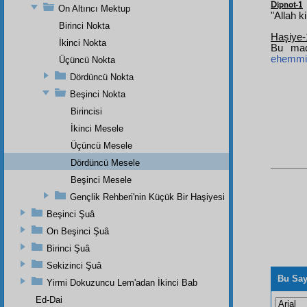
Dipnot-1
On Altıncı Mektup
"Allah 
Birinci Nokta
Haşiye-
İkinci Nokta
Bu made
ehemmi
Üçüncü Nokta
Dördüncü Nokta
Beşinci Nokta
Birincisi
İkinci Mesele
Üçüncü Mesele
Dördüncü Mesele
Beşinci Mesele
Gençlik Rehberi'nin Küçük Bir Haşiyesi
Beşinci Şuâ
On Beşinci Şuâ
Birinci Şuâ
Sekizinci Şuâ
Bu Say
Yirmi Dokuzuncu Lem'adan İkinci Bab
Ed-Dai