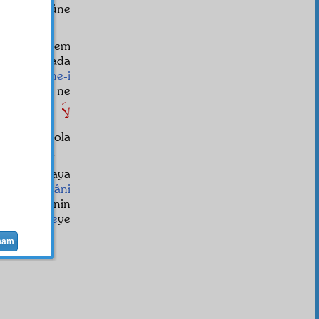
şmek hükmüne
kısadır. Hem
ediye
burada
u
misafirhane-i
 iyilik ve ne
لاَ يُكَلِّفُ اللهُ
ararlı yola
a kadardır.
et
ini dünyaya
sın,
mâlâyâni
ane sahibinin
t-i ebediye
ye
mam