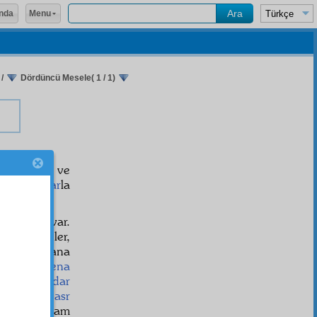
Menu
nda
/
Dördüncü Mesele( 1 / 1)
,
hodfuruş
ve
ne
bir
nazar
la
!
k
cereyan
ı var.
e iş görenler,
nam
ına bana
ek,
gayet
fena
 hiç
alâkadar
'âniye
ye
hasr
ilişen adam