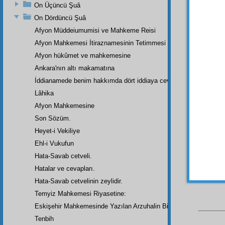
düşüns
On Üçüncü Şuâ
geçer.
On Dördüncü Şuâ
Afyon Müddeiumumisi ve Mahkeme Reisi
BEŞİ
made
Afyon Mahkemesi İtiraznamesinin Tetimmesi
kazanı
Afyon hükûmet ve mahkemesine
dünya
Ankara'nın altı makamatına
fenalık
İddianamede benim hakkımda dört iddiaya cevap
Lâhika
sırrın
mürec
Afyon Mahkemesine
Son Sözüm.
Elbet
Heyet-i Vekiliye
feda e
şeyler
Ehl-i Vukufun
emirle
Hata-Savab cetveli.
girsin.
H
Hatalar ve cevapları.
Hata-Savab cetvelinin zeylidir.
Temyiz Mahkemesi Riyasetine:
Eskişehir Mahkemesinde Yazılan Arzuhalin Bir Parçası
Tenbih