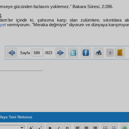
kimseye gücünden fazlasını yüklemez." Bakara Sûresi, 2:286.
1
m'ler içindir ki, şahsıma karşı olan zulümlere, sıkıntılara a
yet
vermiyorum. "Meraka değmiyor" diyorum ve dünyaya karışmıyo
Sayfa
/923
faya Yeni Notunuz