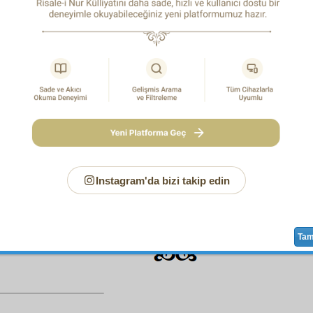
ün ki, o
muamele
si
zındıka
ve imansızlık
nam
ına imana ili
NCİ MESELE:
Dünya madem
fâni
dir. Hem madem ömür 
m
gayet
lüzumlu vazifeler çoktur. Hem madem
hayat-ı eb
lacaktır. Hem madem dünya sahipsiz değil. Hem madem ş
nın
gayet
Hakîm
ve
Kerîm
bir
müdebbir
i var. Hem madem ne
 نَفْسًا اِلاَّ وُسْعَهَا
cezasız kalmayacaktır. Hem madem
1
ca
teklif-i mâlâyutak
yoktur. Hem madem zararsız yol, z
cah
tır. Hem madem
dünyevî
dostlar ve rütbeler kabir kapısın
te, en
bahtiyar
odur ki, dünya için
âhiret
i unutmasın,
âhir
Instagram'da bizi takip edin
tmesin,
hayat-ı ebediye
sini
hayat-ı dünyeviye
için bozma
le ömrünü
telef
etmesin, kendini misafir
telâkki
edip misafirh
rine göre hareket etsin,
selâmet
le kabir kapısını açıp
saade
AŞİYE-1
Ta