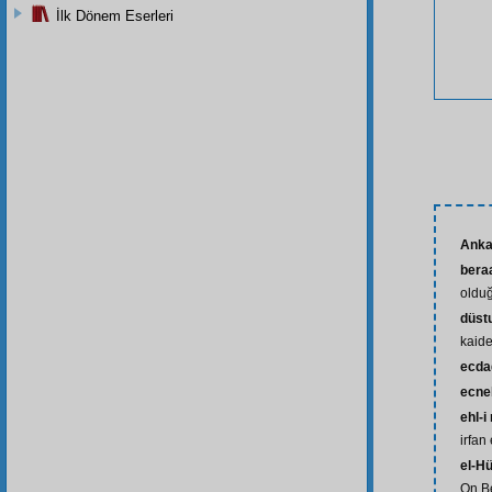
İlk Dönem Eserleri
Anka
bera
oldu
düstu
kaid
ecda
ecne
ehl-i
irfan
el-H
On B