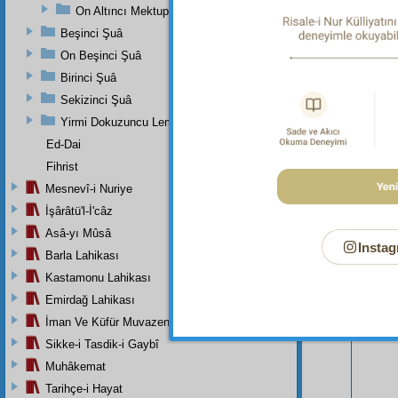
On Altıncı Mektup
Beşinci Şuâ
On Beşinci Şuâ
Birinci Şuâ
Sekizinci Şuâ
Yirmi Dokuzuncu Lem'adan İkinci Bab
Ed-Dai
Fihrist
Mesnevî-i Nuriye
Bu Say
İşârâtü'l-İ'câz
Asâ-yı Mûsâ
Instag
Barla Lahikası
Kastamonu Lahikası
Emirdağ Lahikası
İman Ve Küfür Muvazeneleri
Sikke-i Tasdik-i Gaybî
Muhâkemat
Tarihçe-i Hayat