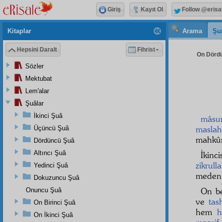
Giriş
Kayıt Ol
Follow @erisa
Kitaplar
Arama
Şu
Hepsini Daralt
Fihrist
On Dördü
Sözler
Mektubat
Lem'alar
Şuâlar
İkinci Şuâ
mâsu
maslah
Üçüncü Şuâ
mahkûm
Dördüncü Şuâ
Altıncı Şuâ
İkinc
zikrull
Yedinci Şuâ
medeniy
Dokuzuncu Şuâ
On b
Onuncu Şuâ
ve
tas
On Birinci Şuâ
hem
h
On İkinci Şuâ