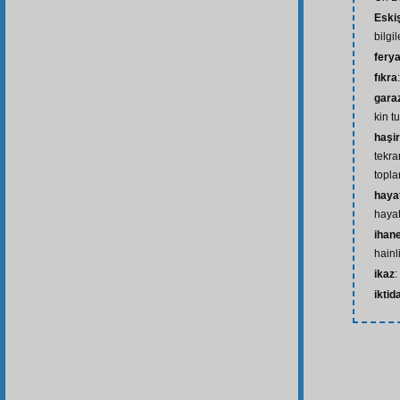
Eski
bilgi
fery
fıkra
gara
kin t
haşir
tekra
topl
hayat
haya
ihan
hainl
ikaz
:
iktid