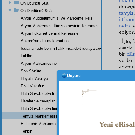
maarif
On Üçüncü Şuâ
dinle
On Dördüncü Şuâ
temyiz
Afyon Müddeiumumisi ve Mahkeme Reisi
ittiha
nefiy
v
Afyon Mahkemesi İtiraznamesinin Tetimmesi
ediyor
Afyon hükûmet ve mahkemesine
İşte,
Ankara'nın altı makamatına
asırda
İddianamede benim hakkımda dört iddiaya cevap
bir
düs
Lâhika
ve bin
Afyon Mahkemesine
adamı 
Son Sözüm.
kararı
Duyuru
dahi i
Heyet-i Vekiliye
bir kıs
Ehl-i Vukufun
hayat-ı
Hata-Savab cetveli.
İslâmi
Hatalar ve cevapları.
milyon
Hata-Savab cetvelinin zeylidir.
Temyiz Mahkemesi Riyasetine:
Eskişehir Mahkemesinde Yazılan Arzuhalin Bir Parçası
Tenbih