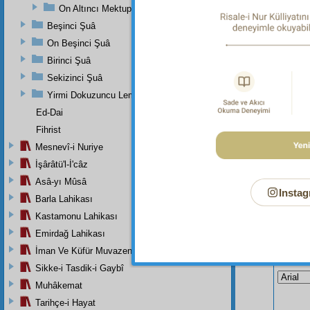
amel e
On Altıncı Mektup
Beşinci Şuâ
29.8.
On Beşinci Şuâ
Birinci Şuâ
Sekizinci Şuâ
Yirmi Dokuzuncu Lem'adan İkinci Bab
Ed-Dai
Fihrist
Mesnevî-i Nuriye
İşârâtü'l-İ'câz
Asâ-yı Mûsâ
Instag
Barla Lahikası
Kastamonu Lahikası
Emirdağ Lahikası
İman Ve Küfür Muvazeneleri
Bu Say
Sikke-i Tasdik-i Gaybî
Muhâkemat
Tarihçe-i Hayat