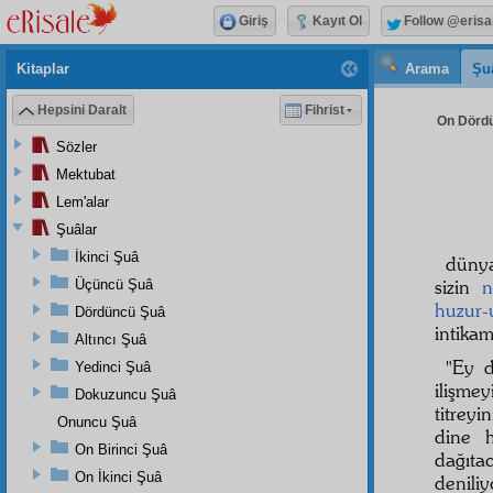
Giriş
Kayıt Ol
Follow @erisa
Kitaplar
Arama
Şu
Hepsini Daralt
Fihrist
On Dördü
Sözler
Mektubat
Lem'alar
Şuâlar
İkinci Şuâ
düny
sizin
n
Üçüncü Şuâ
huzur-
Dördüncü Şuâ
intika
Altıncı Şuâ
"Ey 
Yedinci Şuâ
ilişmey
Dokuzuncu Şuâ
titreyi
Onuncu Şuâ
dine h
On Birinci Şuâ
dağıta
On İkinci Şuâ
deniliyo