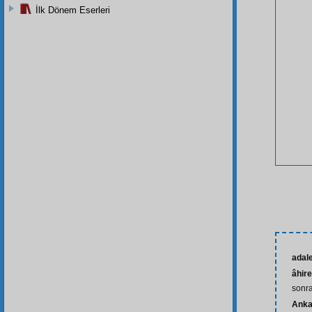
İlk Dönem Eserleri
adale
âhire
sonra
Anka