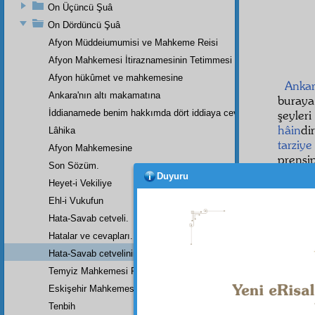
On Üçüncü Şuâ
On Dördüncü Şuâ
Afyon Müddeiumumisi ve Mahkeme Reisi
Afyon Mahkemesi İtiraznamesinin Tetimmesi
Afyon hükûmet ve mahkemesine
Anka
Ankara'nın altı makamatına
buraya
İddianamede benim hakkımda dört iddiaya cevap
şeyleri
hâin
di
Lâhika
tarziye
Afyon Mahkemesine
prensi
Son Sözüm.
kuman
Duyuru
Heyet-i Vekiliye
kahra
Ehl-i Vukufun
parlak 
Hata-Savab cetveli.
Hatalar ve cevapları.
Hata-Savab cetvelinin zeylidir.
Temyiz Mahkemesi Riyasetine:
Eskişehir Mahkemesinde Yazılan Arzuhalin Bir Parçası
"
Ayas
Tenbih
kanun n