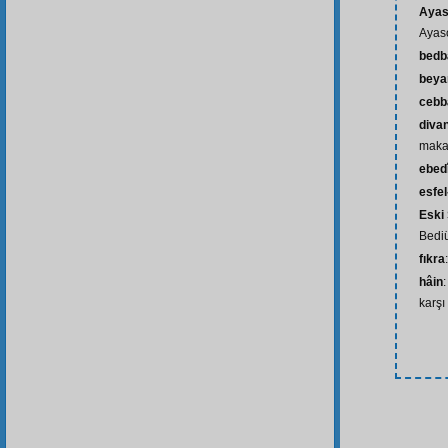
Ayas
Ayas
bedb
beya
cebb
divan
maka
ebed
esfel-
Eski
Bedi
fıkra
hâin
karşı