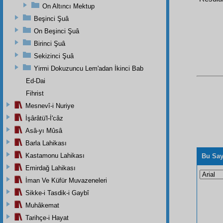
On Altıncı Mektup
Beşinci Şuâ
On Beşinci Şuâ
Birinci Şuâ
Sekizinci Şuâ
Yirmi Dokuzuncu Lem'adan İkinci Bab
Ed-Dai
Fihrist
Mesnevî-i Nuriye
İşârâtü'l-İ'câz
Asâ-yı Mûsâ
Barla Lahikası
Kastamonu Lahikası
Bu Say
Emirdağ Lahikası
İman Ve Küfür Muvazeneleri
Sikke-i Tasdik-i Gaybî
Muhâkemat
Tarihçe-i Hayat