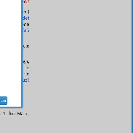
تَخَلَّقُوا بِاَخ
ye
nin (a.s.m.)
yük bir
saadet
vüz
edip ona
z
aleyhissalâtü
adîs
leri böyle
ları,
ulema
yı,
â-yı küllî
ile
-i Kübrâ
ile
tâ
nefs
in
cüz'î
mam
m: 1; İbni Mâce,