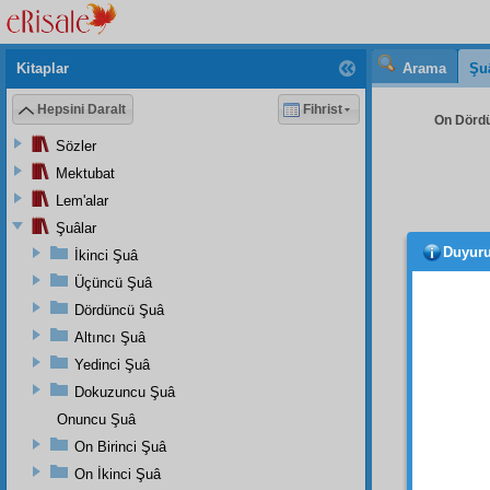
Kitaplar
Arama
Şu
Hepsini Daralt
Fihrist
On Dördü
Sözler
Mektubat
Lem'alar
Şuâlar
Duyur
İkinci Şuâ
Hata 
Muham
Üçüncü Şuâ
Peygam
Dördüncü Şuâ
Altıncı Şuâ
Ceva
Yedinci Şuâ
vakit
N
Dokuzuncu Şuâ
ِيَۤاءِ
Onuncu Şuâ
1
On Birinci Şuâ
değil 
On İkinci Şuâ