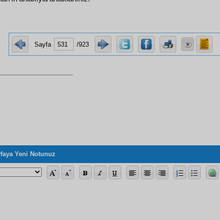
Sayfa
/923
faya Yeni Notunuz