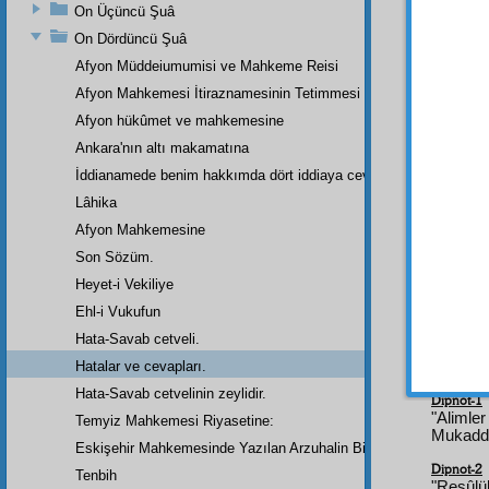
istihrac
On Üçüncü Şuâ
On Dördüncü Şuâ
mânâsı
güneş
Afyon Müddeiumumisi ve Mahkeme Reisi
telâkki
Afyon Mahkemesi İtiraznamesinin Tetimmesi
kendin
Afyon hükûmet ve mahkemesine
vessel
Ankara'nın altı makamatına
Hata
İddianamede benim hakkımda dört iddiaya cevap
şahsî
fi
Lâhika
Ceva
Afyon Mahkemesine
tefsir
le
Son Sözüm.
husus
Heyet-i Vekiliye
Muhyid
Ehl-i Vukufun
ahvâl
i
Hata-Savab cetveli.
Hatalar ve cevapları.
Hata-Savab cetvelinin zeylidir.
Dipnot-1
"Alimler
Temyiz Mahkemesi Riyasetine:
Mukaddi
Eskişehir Mahkemesinde Yazılan Arzuhalin Bir Parçası
Dipnot-2
Tenbih
"Resûlül