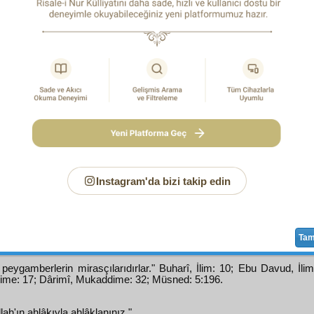
ْلاَقِ رَسُولِ اللهِ
ını
medâr-ı mes'uliyet
gören, hem
2
nı anlamayan elbette üç
cihet
te yanlış etmiş.
Zât-ı Ahmedi
inden
tereşşuh
eden bir zerrecik nuruna
mazhariyet
ini bü
eden
Said
'in elbette yüz bin derece kendi haddinden
teca
i benzetmeye çalıştığını söyleyen
divane
dir. Peygamberimi
âm
a
ittibâ
ı ve
sünnet
ine
iktida
mânâsını anlamamış.
 74:
İslâm tarihinde hiç bir din
âlim
inin Kur'ân-ı Kerîmi ve
h
kirlere ve maksatlara âlet ettiği görülmemiş ve işitilmemiştir.
p: Bunun, bu yanlışında beş
vech
ile hatâ var. Hem kitap
ri görmediğine ve
mânâ-yı sarîhî
ile,
mânâ-yı işârî
ve
mân
î
ferd
lerin farkını anlamayan bir
cehalet
tir.
Necmeddîn
Instagram'da bizi takip edin
din-i Arabî
gibi binler
ulema
ların,
küllî
hadis
elerine, hat
ne dair
âyât
ın mânâ-yı sarîhi değil, işârî mânâlarını
beyan
Ta
 peygamberlerin mirasçılarıdırlar." Buharî, İlim: 10; Ebu Davud, İli
me: 17; Dârimî, Mukaddime: 32; Müsned: 5:196.
lah'ın ahlâkıyla ahlâklanınız."