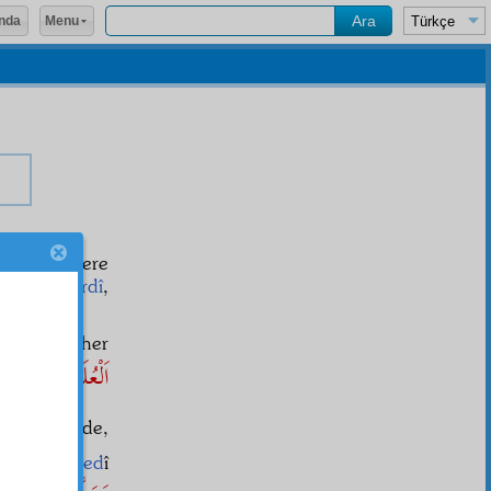
Menu
nda
için iki kere
aid el-Kürdî
,
ilmiştir?
sından ve her
اَلْعُلَمَۤاءُ وَرَثَةُ
e
n hizmetinde,
lmî ve
ebced
î