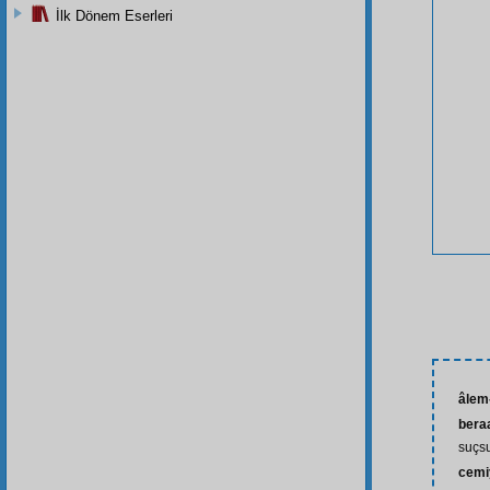
İlk Dönem Eserleri
âlem-
bera
suçs
cemi