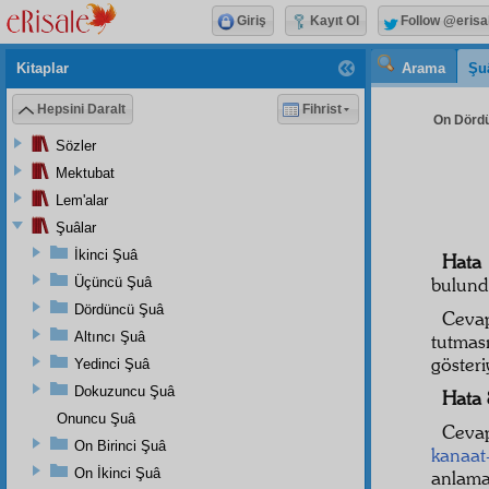
Giriş
Kayıt Ol
Follow @erisa
Kitaplar
Arama
Şu
Hepsini Daralt
Fihrist
On Dördü
Sözler
Mektubat
Lem'alar
Şuâlar
İkinci Şuâ
Hat
bulund
Üçüncü Şuâ
Dördüncü Şuâ
Cev
Altıncı Şuâ
tutma
gösteri
Yedinci Şuâ
Dokuzuncu Şuâ
Hata
Onuncu Şuâ
Ceva
On Birinci Şuâ
kanaat
On İkinci Şuâ
anlama