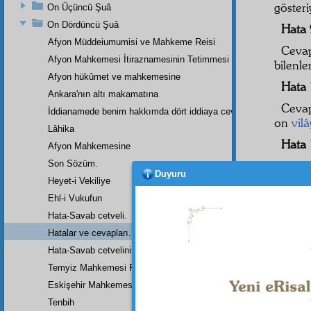
gösteri
On Üçüncü Şuâ
On Dördüncü Şuâ
Hata
Afyon Müddeiumumisi ve Mahkeme Reisi
Cevap
Afyon Mahkemesi İtiraznamesinin Tetimmesi
bilenl
Afyon hükûmet ve mahkemesine
Hata
Ankara'nın altı makamatına
Cevap
İddianamede benim hakkımda dört iddiaya cevap
on
vilâ
Lâhika
Hata
Afyon Mahkemesine
Son Sözüm.
Ceva
Duyuru
terk et
Heyet-i Vekiliye
Ehl-i Vukufun
Hata
Hata-Savab cetveli.
Ceva
Hatalar ve cevapları.
dârülf
Hata-Savab cetvelinin zeylidir.
gösteri
Temyiz Mahkemesi Riyasetine:
Hata
Eskişehir Mahkemesinde Yazılan Arzuhalin Bir Parçası
Ceva
Tenbih
kat'î
h