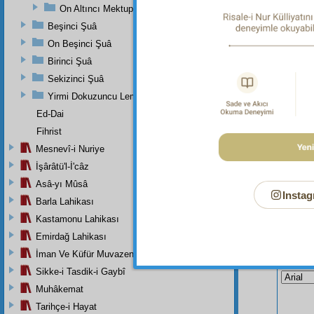
On Altıncı Mektup
Eskişeh
Beşinci Şuâ
değil y
On Beşinci Şuâ
Birinci Şuâ
Sekizinci Şuâ
Yirmi Dokuzuncu Lem'adan İkinci Bab
Ed-Dai
Fihrist
Mesnevî-i Nuriye
İşârâtü'l-İ'câz
Asâ-yı Mûsâ
Instag
Barla Lahikası
Kastamonu Lahikası
Emirdağ Lahikası
Bu Say
İman Ve Küfür Muvazeneleri
Sikke-i Tasdik-i Gaybî
Muhâkemat
Tarihçe-i Hayat