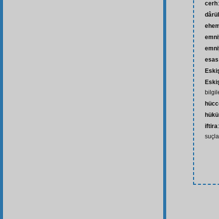
cerh
dârü
ehem
emni
emniy
esas
Eski
Eski
bilgi
hücc
hük
iftira
suçl