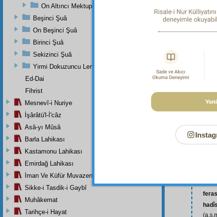
On Altıncı Mektup
Beşinci Şuâ
On Beşinci Şuâ
Birinci Şuâ
Sekizinci Şuâ
Yirmi Dokuzuncu Lem'adan İkinci Bab
Ed-Dai
Fihrist
Mesnevî-i Nuriye
İşârâtü'l-İ'câz
Asâ-yı Mûsâ
Instag
Barla Lahikası
Kastamonu Lahikası
Emirdağ Lahikası
âhir
:
İman Ve Küfür Muvazeneleri
cüz’î
Sikke-i Tasdik-i Gaybî
fera
Muhâkemat
hadî
Tarihçe-i Hayat
(a.s.