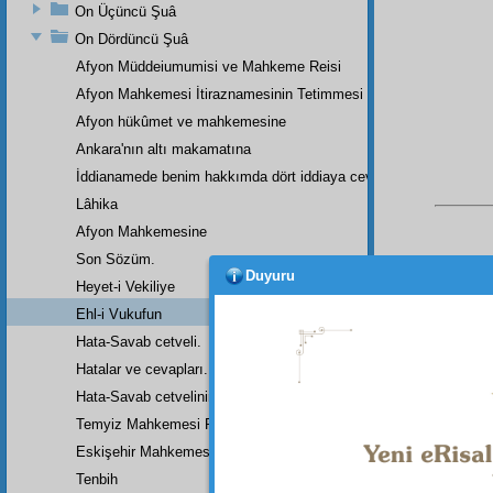
On Üçüncü Şuâ
On Dördüncü Şuâ
Afyon Müddeiumumisi ve Mahkeme Reisi
Afyon Mahkemesi İtiraznamesinin Tetimmesi
Afyon hükûmet ve mahkemesine
Ankara'nın altı makamatına
İddianamede benim hakkımda dört iddiaya cevap
Lâhika
Afyon Mahkemesine
Son Sözüm.
Duyuru
Heyet-i Vekiliye
Ehl-i Vukufun
Hata-Savab cetveli.
Hatalar ve cevapları.
Bu Say
Hata-Savab cetvelinin zeylidir.
Temyiz Mahkemesi Riyasetine:
Eskişehir Mahkemesinde Yazılan Arzuhalin Bir Parçası
Tenbih