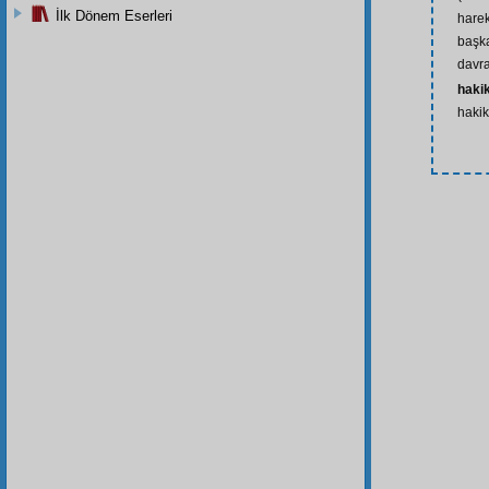
İlk Dönem Eserleri
harek
başka
davr
hakik
hakik