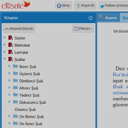
Giriş
Kayıt Ol
Follow @erisa
Kitaplar
Arama
Şu
Hepsini Daralt
Fihrist
On Dördü
Sözler
Mektubat
Lem'alar
Şuâlar
İkinci Şuâ
Dini
Kur'ân
Üçüncü Şuâ
ispat 
Dördüncü Şuâ
ilhak 
Altıncı Şuâ
müsaa
Yedinci Şuâ
merh
Dokuzuncu Şuâ
gücenm
Onuncu Şuâ
On Birinci Şuâ
On İkinci Şuâ