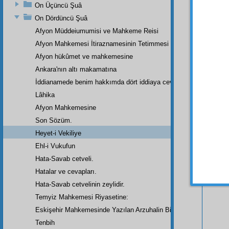
On Üçüncü Şuâ
On Dördüncü Şuâ
Afyon Müddeiumumisi ve Mahkeme Reisi
Afyon Mahkemesi İtiraznamesinin Tetimmesi
Afyon hükûmet ve mahkemesine
Ankara'nın altı makamatına
İddianamede benim hakkımda dört iddiaya cevap
Lâhika
Afyon Mahkemesine
Son Sözüm.
Heyet-i Vekiliye
Bu Say
Ehl-i Vukufun
Hata-Savab cetveli.
Hatalar ve cevapları.
Hata-Savab cetvelinin zeylidir.
Temyiz Mahkemesi Riyasetine:
Eskişehir Mahkemesinde Yazılan Arzuhalin Bir Parçası
Tenbih