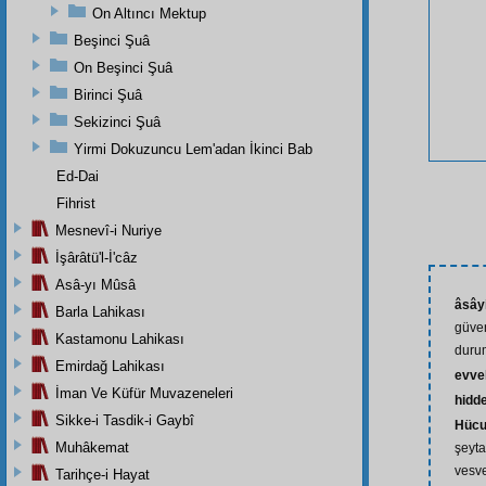
On Altıncı Mektup
Beşinci Şuâ
On Beşinci Şuâ
Birinci Şuâ
Sekizinci Şuâ
Yirmi Dokuzuncu Lem'adan İkinci Bab
Ed-Dai
Fihrist
Mesnevî-i Nuriye
İşârâtü'l-İ'câz
Asâ-yı Mûsâ
âsây
Barla Lahikası
güven
Kastamonu Lahikası
durum
Emirdağ Lahikası
evve
İman Ve Küfür Muvazeneleri
hidde
Sikke-i Tasdik-i Gaybî
Hücu
Muhâkemat
şeyta
vesve
Tarihçe-i Hayat