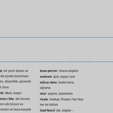
iş
: bir yerin düzen ve
iman-perver
: imana düşkün
lik içinde bulunması
mahrem
: gizli, kişiye özel
u, düzenlilik, güvenlik
mâruz olma
: hedef olma,
l
: önce
uğrama
tli
: öfkeli, kızgın
neşr
: yayma, yayınlama
mat-ı Site
: altı hücum;
risale
: mektup; Risale-i Nur’dan
nın altı hücum ve
her bir bölüm
sesini ve buna karşılık
Said Nursî
: (bk. bilgiler –