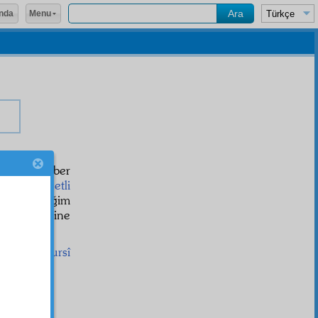
Menu
nda
r
lerle beraber
uğum
hiddetli
ri görmediğim
kemenin eline
Said Nursî