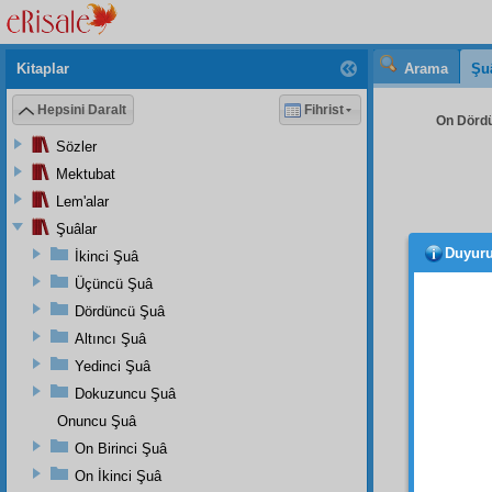
Kitaplar
Arama
Şu
Hepsini Daralt
Fihrist
On Dördü
Sözler
Mektubat
Lem'alar
Şuâlar
Duyur
İkinci Şuâ
vata
talep 
Üçüncü Şuâ
bir za
Dördüncü Şuâ
gibi,
m
Altıncı Şuâ
geçmiş
Yedinci Şuâ
Dokuzuncu Şuâ
Onuncu Şuâ
On Birinci Şuâ
On İkinci Şuâ