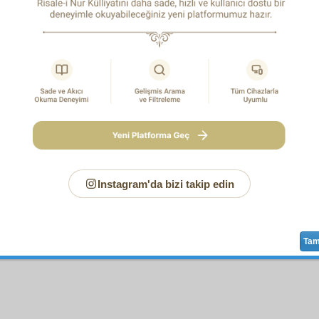
Sayfa
/923
Instagram'da bizi takip edin
faya Yeni Notunuz
Ta