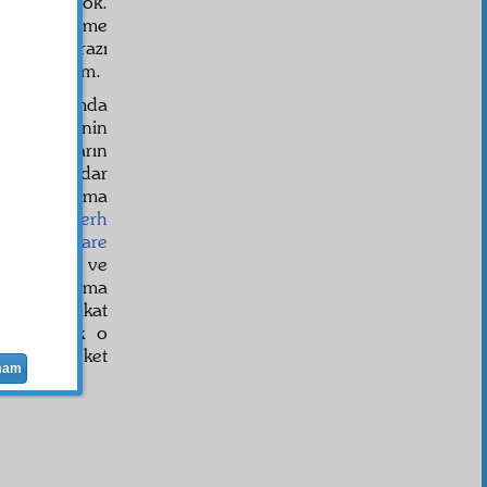
ka çarem yok.
imdilik elime
m hapse razı
lik vermedim.
im zamanımda
hakikat
lerinin
arkadaşların
geldiği kadar
m ve şahsıma
ını kırıp
cerh
nın bir
bîçare
sdik
leriyle ve
şerefi şahsıma
se de, fakat
n
korkarak o
ylece hareket
mam