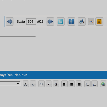
Sayfa
/923
faya Yeni Notunuz