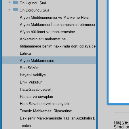
muame
On Üçüncü Şuâ
Kabir 
On Dördüncü Şuâ
geçmed
Afyon Müddeiumumisi ve Mahkeme Reisi
oldum.
Afyon Mahkemesi İtiraznamesinin Tetimmesi
Rabi
Afyon hükûmet ve mahkemesine
bütün
tasdik
i
Ankara'nın altı makamatına
şehade
İddianamede benim hakkımda dört iddiaya cevap
hodfur
Lâhika
ziyade
Afyon Mahkemesine
etmişi
Son Sözüm.
dellâl
ı
Heyet-i Vekiliye
emâre
kazan
Ehl-i Vukufun
hizmet
Hata-Savab cetveli.
makam
Hatalar ve cevapları.
ettiği
Hata-Savab cetvelinin zeylidir.
Temyiz Mahkemesi Riyasetine:
Eskişehir Mahkemesinde Yazılan Arzuhalin Bir Parçası
Haşiye-
Tenbih
Şimdi on