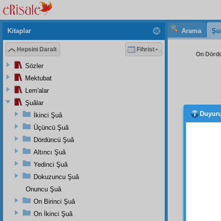
Kitaplar
Arama
Şu
Hepsini Daralt
Fihrist
On Dördü
Sözler
Mektubat
Lem'alar
Şuâlar
Duyur
İkinci Şuâ
yapa
tarafta
Üçüncü Şuâ
esare
Dördüncü Şuâ
ilişme
Altıncı Şuâ
dokuna
Yedinci Şuâ
görme
Dokuzuncu Şuâ
dokun
Onuncu Şuâ
altınd
muhali
On Birinci Şuâ
cezayı
On İkinci Şuâ