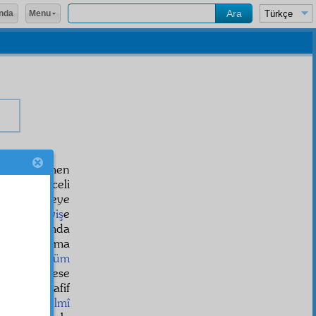
Menu
nda
kren ve ilmen
sene işkenceli
adık, idareye
rken,
âsâyiş
e
 hiç hayatımda
 ve damarıma
ım.
Tahakküm
 ki, herkese
rum ve hafif
iz
,
acip
zulmî