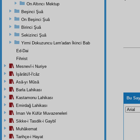
On Altıncı Mektup
Beşinci Şuâ
On Beşinci Şuâ
Birinci Şuâ
Sekizinci Şuâ
Yirmi Dokuzuncu Lem'adan İkinci Bab
Ed-Dai
Fihrist
Mesnevî-i Nuriye
İşârâtü'l-İ'câz
Asâ-yı Mûsâ
Barla Lahikası
Kastamonu Lahikası
Bu Say
Emirdağ Lahikası
İman Ve Küfür Muvazeneleri
Sikke-i Tasdik-i Gaybî
Muhâkemat
Tarihçe-i Hayat