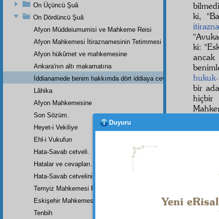
bilmed
On Üçüncü Şuâ
ki, "B
On Dördüncü Şuâ
itiraz
Afyon Müddeiumumisi ve Mahkeme Reisi
"Avuka
Afyon Mahkemesi İtiraznamesinin Tetimmesi
ki: "Es
Afyon hükûmet ve mahkemesine
ancak 
beniml
Ankara'nın altı makamatına
hukuk
İddianamede benim hakkımda dört iddiaya cevap
bir ad
Lâhika
hiçbir
Afyon Mahkemesine
Mahk
Son Sözüm.
tecrüb
Duyuru
Heyet-i Vekiliye
Ehl-i Vukufun
Hata-Savab cetveli.
Hatalar ve cevapları.
Hata-Savab cetvelinin zeylidir.
İddi
Temyiz Mahkemesi Riyasetine:
Birin
Eskişehir Mahkemesinde Yazılan Arzuhalin Bir Parçası
biliyor
Tenbih