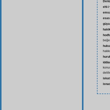
Deniz
ehl-i
emsa
esas
güya
haki
hodf
beğe
huku
hakkı
huru
iddi
konus
delill
iska
isna