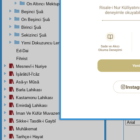
On Altıncı Mektup
Ben 
etmedi
Beşinci Şuâ
On Beşinci Şuâ
Birinci Şuâ
Sekizinci Şuâ
Yirmi Dokuzuncu Lem'adan İkinci Bab
Ed-Dai
Fihrist
Mesnevî-i Nuriye
İşârâtü'l-İ'câz
Asâ-yı Mûsâ
Instag
Barla Lahikası
Kastamonu Lahikası
Emirdağ Lahikası
Bu Say
İman Ve Küfür Muvazeneleri
Sikke-i Tasdik-i Gaybî
Muhâkemat
Tarihçe-i Hayat