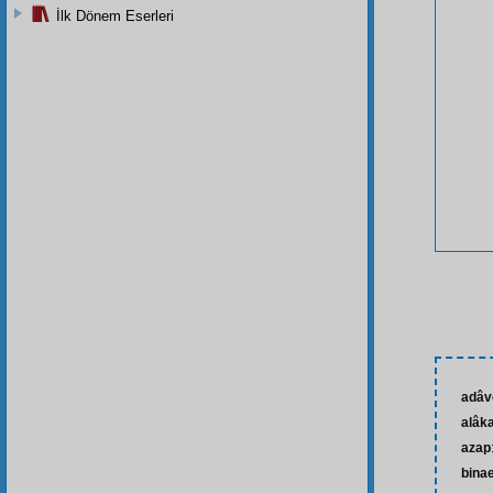
İlk Dönem Eserleri
adâv
alâk
azap
bina