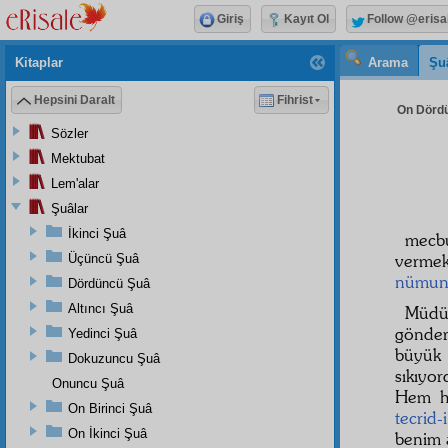
Giriş
Kayıt Ol
Follow @erisa
Kitaplar
Arama
Şu
Hepsini Daralt
Fihrist
On Dördü
Sözler
Mektubat
Lem'alar
Şuâlar
İkinci Şuâ
mecb
verme
Üçüncü Şuâ
nümun
Dördüncü Şuâ
Altıncı Şuâ
Müdü
gönder
Yedinci Şuâ
büyük 
Dokuzuncu Şuâ
sıkıyo
Onuncu Şuâ
Hem h
On Birinci Şuâ
tecrid-
On İkinci Şuâ
benim a