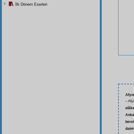
İlk Dönem Eserleri
Afyo
– Afy
alâk
Anka
bere
daim