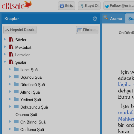
Giriş
Kayıt Ol
Follow @erisa
Kitaplar
Arama
Şu
Hepsini Daralt
Fihrist
On Dördü
Sözler
Mektubat
Lem'alar
Şuâlar
İkinci Şuâ
için 
edecek
Üçüncü Şuâ
lâyiha
Dördüncü Şuâ
dehşet
Altıncı Şuâ
Bunu v
Yedinci Şuâ
İşte 
Dokuzuncu Şuâ
müdaf
Onuncu Şuâ
Mahke
On Birinci Şuâ
bir or
On İkinci Şuâ
karar