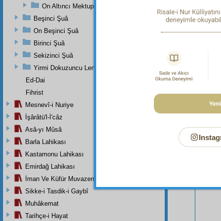
On Altıncı Mektup
Beşinci Şuâ
On Beşinci Şuâ
Birinci Şuâ
Sekizinci Şuâ
Yirmi Dokuzuncu Lem'adan İkinci Bab
Ed-Dai
Fihrist
Mesnevî-i Nuriye
İşârâtü'l-İ'câz
Asâ-yı Mûsâ
Instag
Barla Lahikası
Bu Say
Kastamonu Lahikası
Emirdağ Lahikası
İman Ve Küfür Muvazeneleri
Sikke-i Tasdik-i Gaybî
Muhâkemat
Tarihçe-i Hayat