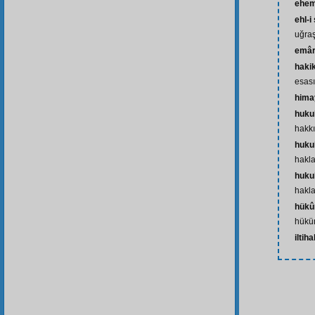
ehem
ehl-i
uğraş
emâ
hakik
esası
hima
huku
hakkı
huku
hakla
huku
hakla
hükû
hükü
iltih