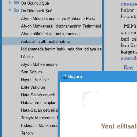
münas
On Üçüncü Şuâ
haber 
On Dördüncü Şuâ
hayatt
Afyon Müddeiumumisi ve Mahkeme Reisi
Hükû
Afyon Mahkemesi İtiraznamesinin Tetimmesi
vatan
Afyon hükûmet ve mahkemesine
beri b
Ankara'nın altı makamatına
komün
İddianamede benim hakkımda dört iddiaya cevap
karşım
Lâhika
emâre
Afyon Mahkemesine
Reis
Son Sözüm.
siyase
Duyuru
hukuk-
Heyet-i Vekiliye
buluna
Ehl-i Vukufun
on bir
Hata-Savab cetveli.
çok dik
Hatalar ve cevapları.
etmişle
Hata-Savab cetvelinin zeylidir.
ettiği
Temyiz Mahkemesi Riyasetine:
etmişle
Eskişehir Mahkemesinde Yazılan Arzuhalin Bir Parçası
Müdd
Tenbih
vermedi