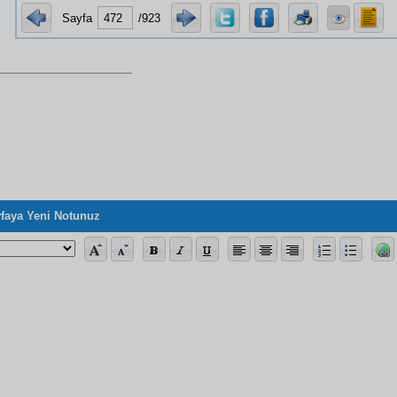
Sayfa
/923
faya Yeni Notunuz