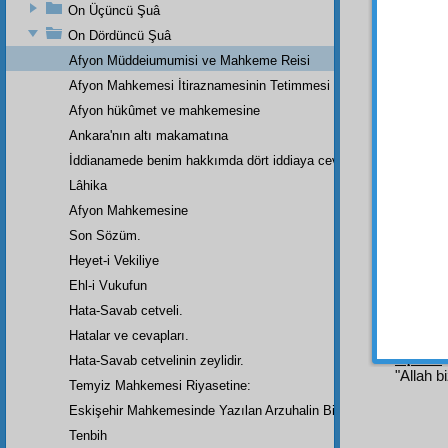
He
On Üçüncü Şuâ
bütün d
On Dördüncü Şuâ
edilme
Afyon Müddeiumumisi ve Mahkeme Reisi
öyleyi
sorgu
Afyon Mahkemesi İtiraznamesinin Tetimmesi
bizim 
Afyon hükûmet ve mahkemesine
koşma
Ankara'nın altı makamatına
ittiham
İddianamede benim hakkımda dört iddiaya cevap
Lâhika
Afyon Mahkemesine
Son Sözüm.
Heyet-i Vekiliye
Ehl-i Vukufun
Hata-Savab cetveli.
Hatalar ve cevapları.
Dipnot-1
Hata-Savab cetvelinin zeylidir.
"Allah b
Temyiz Mahkemesi Riyasetine:
Eskişehir Mahkemesinde Yazılan Arzuhalin Bir Parçası
Tenbih