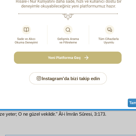
m
müdafaat
ımda yirmi yerde
kat'î
bir
suret
te
hüccet
lerle is
ünyaya karşı da olsa, dini ve Kur'ân'ı ve Risale-i Nur'u âl
z. Ve biz onların bir
hakikat
ını dünya
saltanat
ına değişti
z. Ve bu dâvânın
emâre
leri yirmi senede binlerdir. Halbuk
sunun
gidişat
ında ve
iddianame
de, başka
zabıtnâme
lere
maksadımız ve
sa'y
imiz dünya
entrika
larını çevirmek ve dü
k ve dini
hasis
şeylere âlet etmek ve
kudsiyet
ini düşürtme
ediyor. Madem öyledir; ben ve biz bütün kuvvetimizle deriz
حَسْبُنَا اللهُ وَنِعْمَ الْوَكِيلُ
1
Instagram'da bizi takip edin
Ta
ize yeter; O ne güzel vekildir." Âl-i İmrân Sûresi, 3:173.