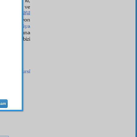
pat etmişiz ki,
et edemeyiz ve
rmeyiz ve
bilfiil
i şimdi Afyon
binaen
,
güya
nya
garaz
larına
ktir diye bizi
:
Said Nursî
mam