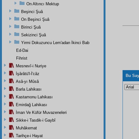
On Altıncı Mektup
Beşinci Şuâ
On Beşinci Şuâ
Birinci Şuâ
Sekizinci Şuâ
Yirmi Dokuzuncu Lem'adan İkinci Bab
Ed-Dai
Fihrist
Mesnevî-i Nuriye
İşârâtü'l-İ'câz
Bu Say
Asâ-yı Mûsâ
Barla Lahikası
Kastamonu Lahikası
Emirdağ Lahikası
İman Ve Küfür Muvazeneleri
Sikke-i Tasdik-i Gaybî
Muhâkemat
Tarihçe-i Hayat