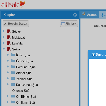
Kitaplar
Arama
Şu
Hepsini Daralt
Fihrist
On Dördü
Sözler
Mektubat
Lem'alar
Şuâlar
Duyur
İkinci Şuâ
ederk
ederle
Üçüncü Şuâ
olarak
Dördüncü Şuâ
sâbık
m
Altıncı Şuâ
Hem 
Yedinci Şuâ
olan
R
Dokuzuncu Şuâ
ilham
d
Onuncu Şuâ
başka 
On Birinci Şuâ
için bi
On İkinci Şuâ