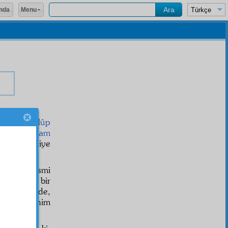
Menu
nda
slâm
ı
mağlûp
ebeb-i ittiham
indedir diye
kinci bir ismi
t
tir, yani bir
iddianame
de,
r" diye benim