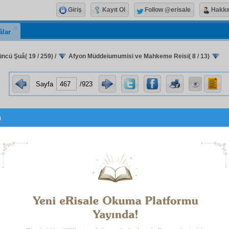
Giriş
Kayıt Ol
Follow @erisale
Hakkı
âlar
ncü Şuâ( 19 / 259)
/
Afyon Müddeiumumisi ve Mahkeme Reisi( 8 / 13)
Sayfa
/923
u
Eskişehir Mahkemesi
nde gizli kalmış ve resmen
zap
geçmemiş ve
müdafaat
ımda dahi yazılmamış bir eski hatıra
ve
lâtif
bir
kıssa-i müdafaa
yı
beyan
ediyorum.
 benden sordular ki: "Cumhuriyet hakkında fikrin nedir?"
de dedim: "Yaşlı mahkeme
reis
inden başka daha siz düny
ndar bir cumhuriyetçi olduğumu elinizdeki
tarihçe-i hayat
sı şudur ki: O zaman, şimdiki gibi,
hâli
bir türbe
kubbe
s
Bana çorba geliyordu. Ben de tanelerini karıncalara
mi onun suyu ile yerdim. Benden sordular, ben dedim: Bu k