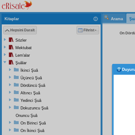
Kitaplar
Arama
Şu
Hepsini Daralt
Fihrist
On Dördü
Sözler
Mektubat
Lem'alar
Şuâlar
Duyur
İkinci Şuâ
Üçüncü Şuâ
Dördüncü Şuâ
Altıncı Şuâ
Orada
Yedinci Şuâ
Ben 
Dokuzuncu Şuâ
ben di
Onuncu Şuâ
Hülâsa
On Birinci Şuâ
idim. 
Ekmeği
On İkinci Şuâ