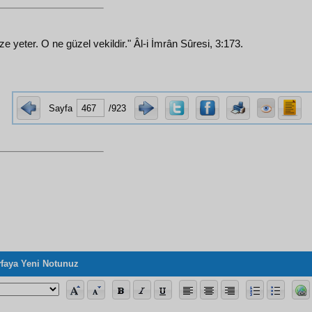
ize yeter. O ne güzel vekildir." Âl-i İmrân Sûresi, 3:173.
Sayfa
/923
faya Yeni Notunuz