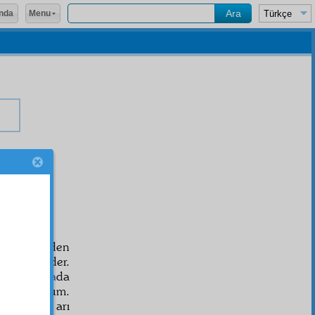
Menu
nda
t
a
yı
aya gelmeden
ım ispat eder.
inde
inziva
da
 veriyordum.
arınca ve arı