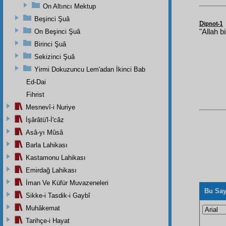
On Altıncı Mektup
Beşinci Şuâ
Dipnot-1
On Beşinci Şuâ
"Allah b
Birinci Şuâ
Sekizinci Şuâ
Yirmi Dokuzuncu Lem'adan İkinci Bab
Ed-Dai
Fihrist
Mesnevî-i Nuriye
İşârâtü'l-İ'câz
Asâ-yı Mûsâ
Barla Lahikası
Kastamonu Lahikası
Emirdağ Lahikası
İman Ve Küfür Muvazeneleri
Bu Say
Sikke-i Tasdik-i Gaybî
Muhâkemat
Tarihçe-i Hayat