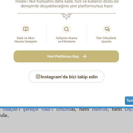
ı da
secde
ye getirecek,
inşaallah
Müslüman edecek."
 dediler: "Aynı şahıs bir su içecek, onun eli delinecek v
n
' olduğu bilinecek." Ben de cevaben dedim: "Bir
darb-ı m
dama eli deliktir denilir. Yani elinde mal durmuyor, akıyo
or. İşte o
dehşetli
adam bir su olan rakıya
müptelâ
olup, 
 ve kendisi
hadsiz
israfat
a girecek, başkalarını da alıştıracak."
 birisi sordu ki: "O öldüğü zaman
İstanbul
'da
dikili taş
ta şe
ak ki, filân öldü." O vakit ben dedim: "Telgrafla haber verilec
sonra, radyo çıkmış işittim. Eski cevabım tam değilmiş bild
Dârü'l-Hikmet
te iken dedim: "Şeytan gibi radyoyla dünyaya iş
a
sedd-i Zülkarneyn
ve
Ye'cüc ve Me'cüc
ve dâbbetü'l-arz
Instagram'da bizi takip edin
ü İsâ
(a.s.) hakkında sualler sormuşlardı. Ben de cevap ver
sale
lerimde onlar kısmen yazılmışlar. Bir zaman sonra Must
fre ile
Van
vilâyet
inin eski valisi ve benim dostum Tahsin Bey
neşredilen
Hutuvât-ı Sitte
'ye
mükâfaten
taltif
için Ankar
Ta
. Şeyh Sinusî Kürtçe
lisan
ı bilmediğinden, beni onun yerind
a
vilâyât-ı şarkıye
vâiz-i umumî
si, hem
meb'us
, hem
Diy
nde,