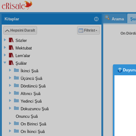
Kitaplar
Arama
Şu
Hepsini Daralt
Fihrist
On Dördü
Sözler
Mektubat
Lem'alar
Şuâlar
Duyur
İkinci Şuâ
O z
sormu
Üçüncü Şuâ
münas
Dördüncü Şuâ
Altıncı Şuâ
Ezcü
'
Hâzâ k
Yedinci Şuâ
"Bir
ac
Dokuzuncu Şuâ
giydirir
Onuncu Şuâ
Bu ce
On Birinci Şuâ
Dedim
On İkinci Şuâ