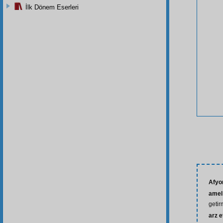
İlk Dönem Eserleri
Afyo
amel
geti
arz 