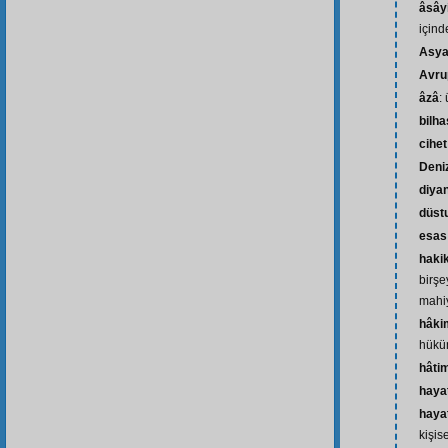
âsây
içind
Asy
Avru
âzâ
:
bilh
cihet
Deniz
diya
düst
esas
haki
birşe
mahiy
hâki
hükü
hâti
hayat
haya
kişis