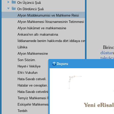
On Üçüncü Şuâ
On Dördüncü Şuâ
Afyon Müddeiumumisi ve Mahkeme Reisi
Afyon Mahkemesi İtiraznamesinin Tetimmesi
Afyon hükûmet ve mahkemesine
Ankara'nın altı makamatına
İddianamede benim hakkımda dört iddiaya cevap
Biri
Lâhika
düstur
Afyon Mahkemesine
takvâcı
Son Sözüm.
din no
Duyuru
Heyet-i Vekiliye
cihet
i
Ehl-i Vukufun
Ve bu 
tehacü
Hata-Savab cetveli.
vatanda
Hatalar ve cevapları.
iman
Hata-Savab cetvelinin zeylidir.
tutama
Temyiz Mahkemesi Riyasetine:
hükmed
Eskişehir Mahkemesinde Yazılan Arzuhalin Bir Parçası
ilişeme
Tenbih
İkinc