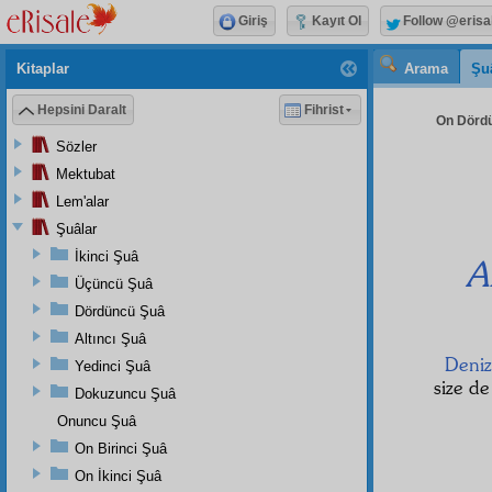
Giriş
Kayıt Ol
Follow @erisa
Kitaplar
Arama
Şu
Hepsini Daralt
Fihrist
On Dördü
Sözler
Mektubat
Lem'alar
Şuâlar
İkinci Şuâ
A
Üçüncü Şuâ
Dördüncü Şuâ
Altıncı Şuâ
Deniz
Yedinci Şuâ
size d
Dokuzuncu Şuâ
Onuncu Şuâ
On Birinci Şuâ
On İkinci Şuâ