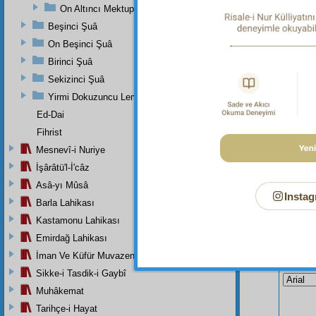
On Altıncı Mektup
bütün 
Beşinci Şuâ
hâkimi
On Beşinci Şuâ
Birinci Şuâ
Sekizinci Şuâ
Yirmi Dokuzuncu Lem'adan İkinci Bab
Ed-Dai
Fihrist
Mesnevî-i Nuriye
İşârâtü'l-İ'câz
Asâ-yı Mûsâ
Instag
Barla Lahikası
Kastamonu Lahikası
Emirdağ Lahikası
Bu Say
İman Ve Küfür Muvazeneleri
Sikke-i Tasdik-i Gaybî
Muhâkemat
Tarihçe-i Hayat