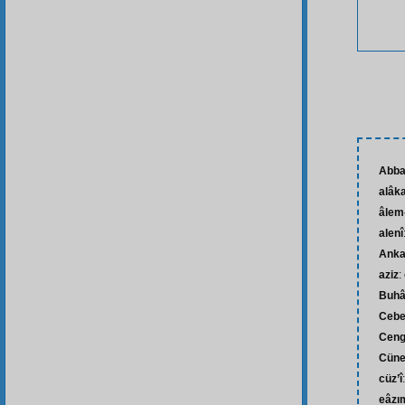
Abba
alâk
âlem-
alenî
Anka
aziz
:
Buhâ
Cebe
Ceng
Cüne
cüz’î
eâzım