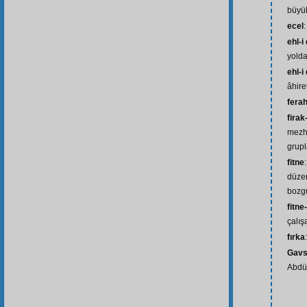
büyük
ecel
ehl-i
yold
ehl-i
âhir
ferah
firak
mezh
grupl
fitne
düzen
bozg
fitne
çalış
fırka
Gavs
Abdül