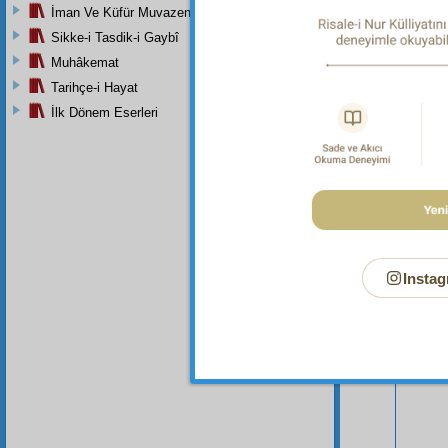
İman Ve Küfür Muvazeneleri
Sikke-i Tasdik-i Gaybî
Muhâkemat
Tarihçe-i Hayat
İlk Dönem Eserleri
Bu Say
Instag