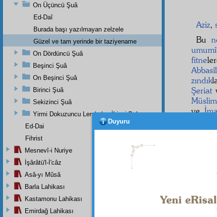
On Üçüncü Şuâ
Ed-Daî
Aziz
,
Burada başı yazılmayan zelzele
Bu
n
Güzel ve tam yerinde bir taziyename
umumî
On Dördüncü Şuâ
fitne
le
Beşinci Şuâ
Abbasîl
On Beşinci Şuâ
zındık
l
Şeriat
Birinci Şuâ
Müslim
Sekizinci Şuâ
ve
İma
Yirmi Dokuzuncu Lem'adan İkinci Bab
İslâmi
Duyuru
Ed-Dai
sonra
Fihrist
fırka
la
fitne
d
Mesnevî-i Nuriye
İşârâtü'l-İ'câz
Asâ-yı Mûsâ
Barla Lahikası
Kastamonu Lahikası
Emirdağ Lahikası