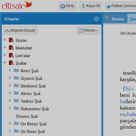
Giriş
Kayıt Ol
Follow @erisa
Kitaplar
Arama
Şu
Hepsini Daralt
Fihrist
On Üçünc
Sözler
Mektubat
Lem'alar
Şuâlar
İkinci Şuâ
tese
karşıl
Üçüncü Şuâ
Dördüncü Şuâ
Ehl-i
Altıncı Şuâ
beni h
hal
ler
Yedinci Şuâ
kalsa
Dokuzuncu Şuâ
muhak
Onuncu Şuâ
parça
On Birinci Şuâ
gönder
On İkinci Şuâ