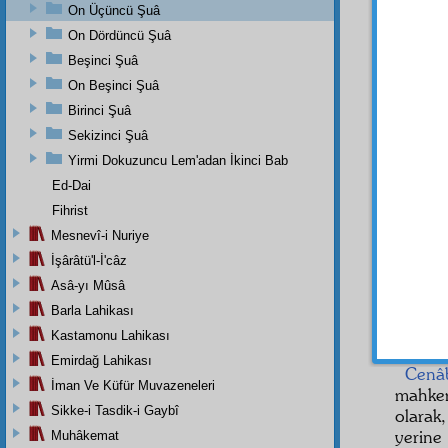
On Üçüncü Şuâ
Aziz
,
On Dördüncü Şuâ
Eski
Beşinci Şuâ
hükûme
On Beşinci Şuâ
hüküme
Birinci Şuâ
tecrüb
Sekizinci Şuâ
O zât
Yirmi Dokuzuncu Lem'adan İkinci Bab
emrett
Ed-Dai
etse, 
Fihrist
Çadır
Mesnevî-i Nuriye
Cennet
İşârâtü'l-İ'câz
inkâra 
Asâ-yı Mûsâ
bir kad
Barla Lahikası
O zât
Kastamonu Lahikası
gördün
Emirdağ Lahikası
Cenâ
İman Ve Küfür Muvazeneleri
mahke
Sikke-i Tasdik-i Gaybî
olarak
yerine
Muhâkemat