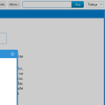
Menu
nda
-ı müşterek
te
iri birer
zâbit
,
 kaçınmak ve
ır, boğuşturur,
ayca tokatlar,
n
mesleğinde
ırakacaklar.