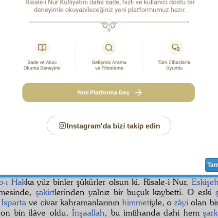
sıddık
kardeşlerim,
 zamanda bir
şeyh
in
mürid
leri pek çok olmasından, 
ti siyasetçe telâş edip onun cemaatini dağıtmak ist
te demiş: "Benim yalnız bir buçuk
mürid
im var, başka yo
e edeceğiz."
, bir yerde çadır kurdu, kendi binler
mürid
lerini oraya 
i: "Ben bir imtihan yapacağım. Her kim benim
mürid
im ise 
Cennete gidecek."
a birer birer çağırdı. Gizli bir koyun kesti. Güya has bir
m
e gönderdi! O kanı gören binler
mürid
ler, daha hiçbiri
şe
Instagram'da bizi takip edin
başladılar. Yalnız bir adam dedi: "Başım feda olsun." Yanın
ın dahi gitti; başkalar dağıldılar.
, hükûmet adamlarına dedi: "İşte benim bir buçuk
mürid
im
üz."
Ta
b-ı Hak
ka yüz binler şükürler olsun ki, Risale-i Nur,
Eskişeh
mesinde,
şakirt
lerinden yalnız bir buçuk kaybetti. O eski
,
Isparta
ve civar kahramanlarının
himmet
iyle, o
zâyi
olan bi
 on bin ilâve oldu.
İnşaallah
, bu imtihanda dahi hem
şark