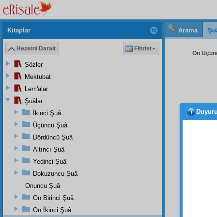
Kitaplar
Arama
Şu
Hepsini Daralt
Fihrist
On Üçünc
Sözler
Mektubat
Lem'alar
Şuâlar
Duyur
İkinci Şuâ
buz 
erittik
Üçüncü Şuâ
Dördüncü Şuâ
Evet
Altıncı Şuâ
birer
h
birbiri
Yedinci Şuâ
mânevî
Dokuzuncu Şuâ
vurur. 
Onuncu Şuâ
gittikl
On Birinci Şuâ
On İkinci Şuâ