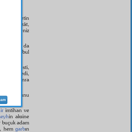
o memleketin
emiş. O zât,
k. İsterseniz
toplattı. O da
ve emri kabul
ürid
ini kesti,
yh
i dinlemedi,
a gitti. Sonra
 bulunduğunu
mam
ir
imtihan ve
şeyh
in aksine
r buçuk adam
, hem
garb
ın