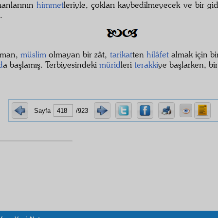
anlarının
himmet
leriyle, çokları kaybedilmeyecek ve bir g
.
aman,
müslim
olmayan bir zât,
tarikat
ten
hilâfet
almak için bi
d
a başlamış. Terbiyesindeki
mürid
leri
terakki
ye başlarken, bir
Sayfa
/923