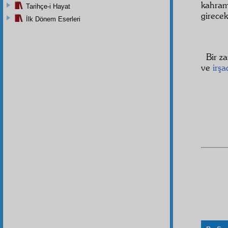
kahram
Tarihçe-i Hayat
girecek
İlk Dönem Eserleri
Bir z
ve
irşa