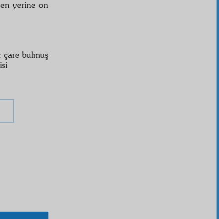
iden yerine on
r çare bulmuş
isi