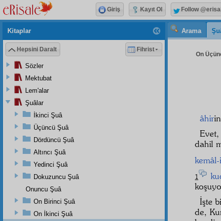
Giriş
Kayıt Ol
Follow @erisa
Kitaplar
Arama
Şu
Hepsini Daralt
Fihrist
On Üçünc
Sözler
Mektubat
Lem'alar
Şuâlar
İkinci Şuâ
âhir
i
Üçüncü Şuâ
Evet,
Dördüncü Şuâ
dahil 
Altıncı Şuâ
kemâl-
Yedinci Şuâ
ku
1
Dokuzuncu Şuâ
koşuyor
Onuncu Şuâ
İşte b
On Birinci Şuâ
de, Ku
On İkinci Şuâ