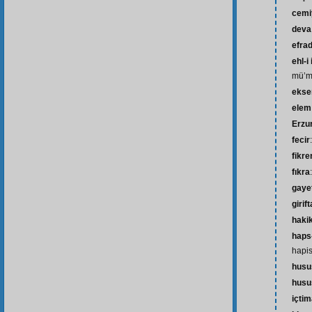
cemi
deva
efra
ehl-i
mü’m
ekse
elem
Erzu
fecir
fikre
fıkra
gaye
girift
haki
haps-
hapis
husu
husu
içtim