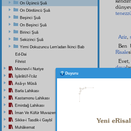
kendi
On Üçüncü Şuâ
dünyev
On Dördüncü Şuâ
tenezz
Beşinci Şuâ
On Beşinci Şuâ
Birinci Şuâ
Aziz
,
Sekizinci Şuâ
Ben
Yirmi Dokuzuncu Lem'adan İkinci Bab
Risale
s
Ed-Dai
Evet
Fihrist
deva
la
Mesnevî-i Nuriye
gibi, 
Duyuru
İşârâtü'l-İ'câz
hayrı,
Asâ-yı Mûsâ
geçici
Barla Lahikası
zaman 
elem
i
Kastamonu Lahikası
itimatsı
Emirdağ Lahikası
Sani
İman Ve Küfür Muvazeneleri
fikren
Sikke-i Tasdik-i Gaybî
Muhâkemat