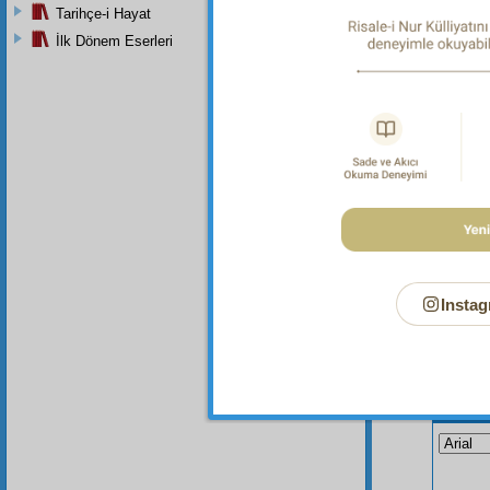
Tarihçe-i Hayat
Dipnot-1
İlk Dönem Eserleri
"Mü'minl
Instag
Bu Say