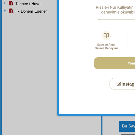
itiraz
Tarihçe-i Hayat
İlk Dönem Eserleri
Dipnot-1
"İşlerin 
Instag
Bu Say