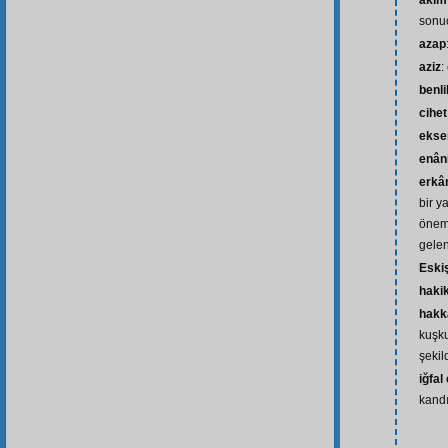
akîm
sonu
azap
aziz
:
benli
cihet
ekse
enân
erkâ
bir y
önemli
gelen
Eski
haki
hakk
kuşk
şekil
iğfal
kand