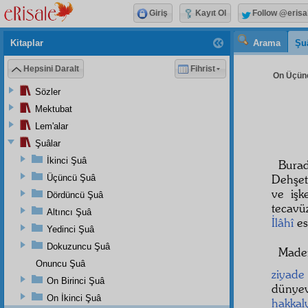
Giriş
Kayıt Ol
Follow @erisa
Kitaplar
Arama
Şu
Hepsini Daralt
Fihrist
On Üçünc
Sözler
Mektubat
Lem'alar
Şuâlar
İkinci Şuâ
Burad
Dehşet
Üçüncü Şuâ
ve işk
Dördüncü Şuâ
tecavüz
Altıncı Şuâ
İlâhî
es
Yedinci Şuâ
Dokuzuncu Şuâ
Made
Onuncu Şuâ
ziyade
On Birinci Şuâ
dünye
On İkinci Şuâ
hakkal