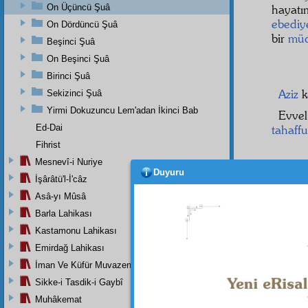
On Üçüncü Şuâ
hayatı
ebediy
On Dördüncü Şuâ
bir
müc
Beşinci Şuâ
On Beşinci Şuâ
Birinci Şuâ
Aziz
k
Sekizinci Şuâ
Yirmi Dokuzuncu Lem'adan İkinci Bab
Evve
Ed-Dai
tahaffu
Fihrist
Mesnevî-i Nuriye
Duyuru
İşârâtü'l-İ'câz
Asâ-yı Mûsâ
Aziz
,
Barla Lahikası
Bu
m
Kastamonu Lahikası
iğfal
ed
Emirdağ Lahikası
Şimdi 
İman Ve Küfür Muvazeneleri
çalışıy
Sikke-i Tasdik-i Gaybî
temas 
bana s
Muhâkemat