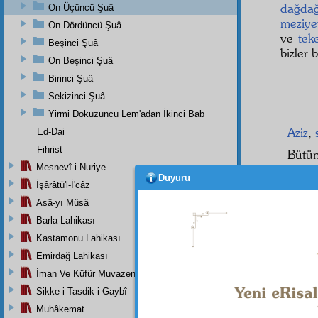
dağdağ
On Üçüncü Şuâ
meziye
On Dördüncü Şuâ
ve
teke
Beşinci Şuâ
bizler
On Beşinci Şuâ
Birinci Şuâ
Sekizinci Şuâ
Yirmi Dokuzuncu Lem'adan İkinci Bab
Aziz
,
Ed-Dai
Fihrist
Bütün
Mesnevî-i Nuriye
mânev
Duyuru
Bu gec
İşârâtü'l-İ'câz
uyand
Asâ-yı Mûsâ
kahram
Barla Lahikası
geldil
Kastamonu Lahikası
Karde
Emirdağ Lahikası
Gerçi
İman Ve Küfür Muvazeneleri
çekinm
Sikke-i Tasdik-i Gaybî
Muhâkemat