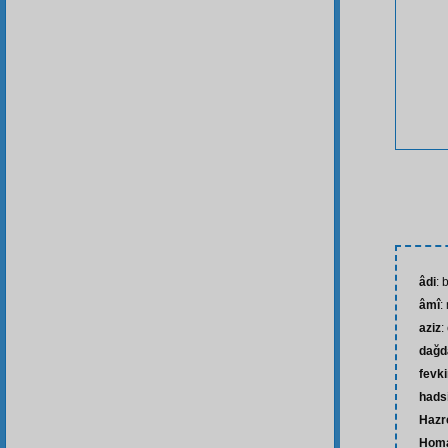
âdi
: 
âmî
:
aziz
:
dağd
fevk
hads
Hazre
Hom