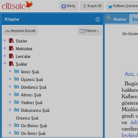
Giriş
Kayıt Ol
Follow @erisa
Kitaplar
Arama
Şu
Hepsini Daralt
Fihrist
On Üçünc
Sözler
Mektubat
Lem'alar
Şuâlar
İkinci Şuâ
Aziz
,
Üçüncü Şuâ
Bugü
Dördüncü Şuâ
hakkı
Altıncı Şuâ
Kalbe
göstere
Yedinci Şuâ
Müslüm
Dokuzuncu Şuâ
şimdi 
Onuncu Şuâ
ve
âdi
On Birinci Şuâ
verdim
On İkinci Şuâ
fevkin