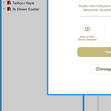
Tarihçe-i Hayat
İlk Dönem Eserleri
Bu Say
Instag