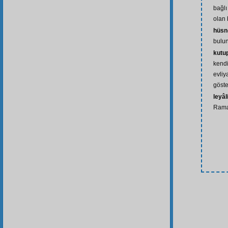
bağlı
olan 
hüsn
bulu
kutu
kendi
evli
göste
leyâl
Rama