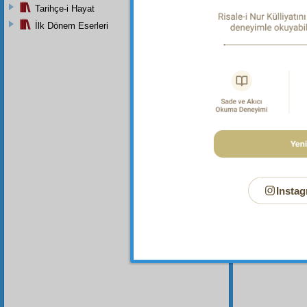
görem
Tarihçe-i Hayat
İlk Dönem Eserleri
Dipnot-1
"Gecenin
Dipnot-2
"Ve yıld
Dipnot-3
İhlâs S
Fezâilü'
Kebîr, 3
Instag