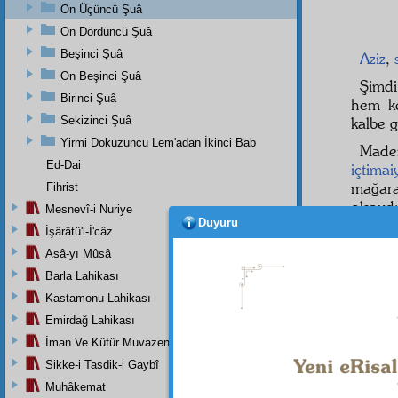
On Üçüncü Şuâ
On Dördüncü Şuâ
Beşinci Şuâ
Aziz
,
On Beşinci Şuâ
Şimd
Birinci Şuâ
hem k
Sekizinci Şuâ
kalbe g
Yirmi Dokuzuncu Lem'adan İkinci Bab
Made
Ed-Dai
içtimai
mağar
Fihrist
olsayd
Mesnevî-i Nuriye
Duyuru
bunlar
İşârâtü'l-İ'câz
kazanıy
Asâ-yı Mûsâ
Barla Lahikası
Kastamonu Lahikası
Aziz
,
Emirdağ Lahikası
Pek ç
İman Ve Küfür Muvazeneleri
okurdu
Sikke-i Tasdik-i Gaybî
okuyab
Muhâkemat