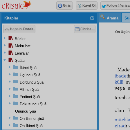
Giriş
Kayıt Ol
Follow @erisa
Kitaplar
Arama
Şu
Hepsini Daralt
Fihrist
On Üçünc
Sözler
Mektubat
Lem'alar
Şuâlar
İkinci Şuâ
Made
ibadet
Üçüncü Şuâ
küllî
mâ
Dördüncü Şuâ
veya 
Altıncı Şuâ
tercih
Yedinci Şuâ
Dokuzuncu Şuâ
olan i
Onuncu Şuâ
On Birinci Şuâ
müekk
efrad
ı
On İkinci Şuâ