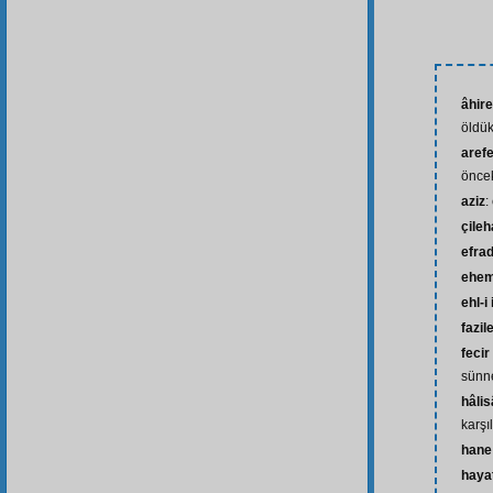
âhire
öldük
aref
önce
aziz
:
çile
efra
ehem
ehl-i
fazil
fecir
sünne
hâli
karşı
hane
hayat