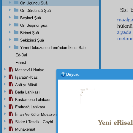
On Üçüncü Şuâ
Sizi 
On Dördüncü Şuâ
Beşinci Şuâ
maalga
hükm
On Beşinci Şuâ
ziyade
Birinci Şuâ
metane
Sekizinci Şuâ
Yirmi Dokuzuncu Lem'adan İkinci Bab
Ed-Dai
Fihrist
Mesnevî-i Nuriye
Duyuru
İşârâtü'l-İ'câz
Bu
h
Asâ-yı Mûsâ
etmey
Barla Lahikası
okudum
diye d
Kastamonu Lahikası
Emirdağ Lahikası
İman Ve Küfür Muvazeneleri
Sikke-i Tasdik-i Gaybî
Dipnot-1
"Bizi ku
Muhâkemat