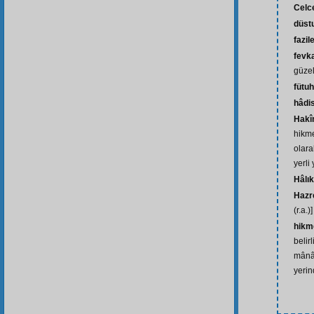
Celc
düst
fazil
fevk
güze
fütuh
hâdi
Hak
hikme
olara
yerli
Hâlık
Hazre
(r.a.)]
hikm
belir
mânâl
yerin