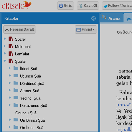
Giriş
Kayıt Ol
Follow @erisa
Kitaplar
Arama
Şu
Hepsini Daralt
Fihrist
On Üçünc
Sözler
Mektubat
Lem'alar
Şuâlar
İkinci Şuâ
zama
sabırl
Üçüncü Şuâ
gelen h
Dördüncü Şuâ
Altıncı Şuâ
Kahr
kendin
Yedinci Şuâ
uhrevî
Dokuzuncu Şuâ
Ve Yed
Onuncu Şuâ
lâyık b
On Birinci Şuâ
karde
On İkinci Şuâ
inşaall