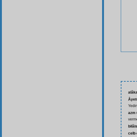
alâk
Âyet
Yedi
azm 
verm
bilâi
celb