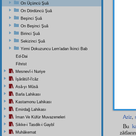
Hem
I
On Üçüncü Şuâ
Abdur
On Dördüncü Şuâ
Tahmi
Beşinci Şuâ
ve fik
On Beşinci Şuâ
tahkikî
Birinci Şuâ
hem ge
mecrâ
Sekizinci Şuâ
tahkikî
Yirmi Dokuzuncu Lem'adan İkinci Bab
"Mevlâ
Ed-Dai
bâki
ra
Fihrist
Cenâ
Mesnevî-i Nuriye
şeref
İşârâtü'l-İ'câz
mazha
Asâ-yı Mûsâ
Barla Lahikası
Kastamonu Lahikası
Emirdağ Lahikası
Aziz
,
İman Ve Küfür Muvazeneleri
Sikke-i Tasdik-i Gaybî
Bu
k
zâtlar
Muhâkemat