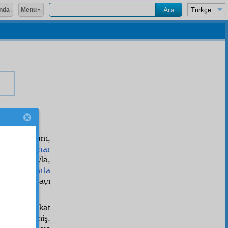
Menu
nda
ıra konuşurum,
kemâl-i iftihar
li
sini taşıyla,
ceğim:
Isparta
, yine burayı
iyorum; fakat
uradan gitmiş.