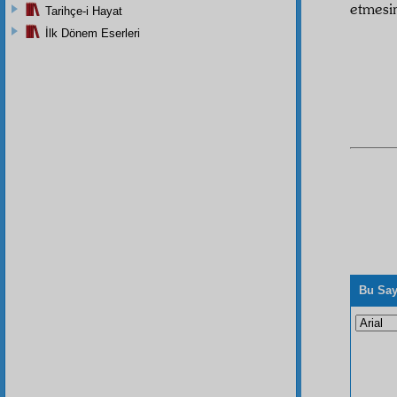
etmesi
Tarihçe-i Hayat
İlk Dönem Eserleri
Bu Say