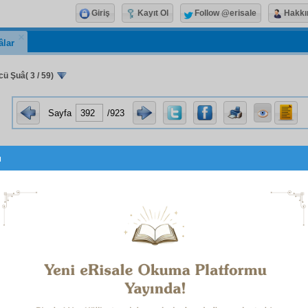
Giriş
Kayıt Ol
Follow @erisale
Hakkı
âlar
ü Şuâ( 3 / 59)
Sayfa
/923
u
ardeşlerim,
ınızda bulunmakla çok
bahtiyar
ım. Sizin hayalinizle ara s
li
olurum. Biliniz ki, mümkün olsaydı, bütün sıkıntılarınızı
inçle çekerdim. Ben, sizin yüzünüzden
Isparta
'yı ve
havâ
ğıyla seviyorum. Hattâ diyorum ve resmen de diye
ti bana ceza verse, başka bir
vilâyet
beni
beraet
ettirse
ederim.
, ben üç
cihet
le
Isparta
lıyım. Gerçi tarihçe ispat edem
ım var ki,
İsparit nahiyesi
nde dünyaya gelen
Said
'in aslı b