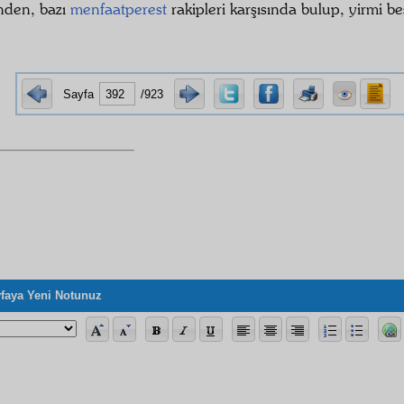
nden, bazı
menfaatperest
rakipleri karşısında bulup, yirmi b
Sayfa
/923
faya Yeni Notunuz