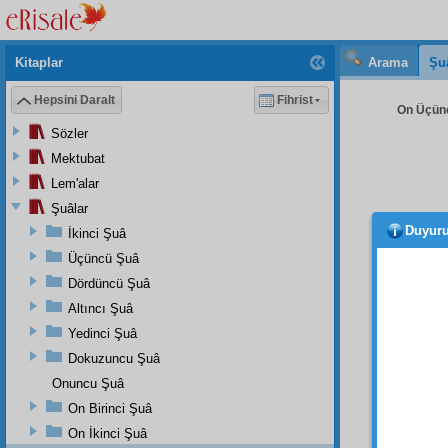
Kitaplar
Arama
Şu
Hepsini Daralt
Fihrist
On Üçünc
Sözler
Mektubat
Lem'alar
Şuâlar
Duyur
İkinci Şuâ
Aziz
k
Üçüncü Şuâ
Yakın
Dördüncü Şuâ
mütesel
Altıncı Şuâ
ve sev
topra
Yedinci Şuâ
hüküme
Dokuzuncu Şuâ
tercih 
Onuncu Şuâ
Evet
On Birinci Şuâ
kanaat
On İkinci Şuâ