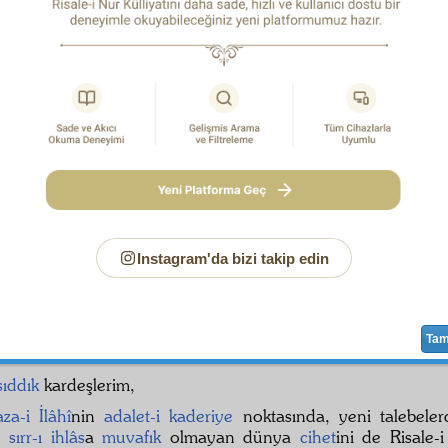
sparta
vilâyet
i öyle
hakikî
kardeşleri bana vermiş ki; değil
A
rahman
, belki
Said
'i onların her birisine
maalmemnuniye
feda
n ederim, şimdi
küre-i arz
da Risale-i Nur
şakirt
lerinden, ka
ren daha az sıkıntı çeken yoktur. Çünkü kalb ve ruh ve a
nurlarıyla sıkıntı çekmezler. Maddî zahmetler ise, Risale-i
çici, hem sevaplı, hem ehemmiyetsiz, hem
hizmet-i imaniy
da
inkişaf
ına vesile olmasını bilerek şükür ve sabırla karşılı
dünyada dahi
medar-ı saadet
tir diye halleriyle ispat ed
 görelim neyler, neylerse güzel eyler" deyip,
metinâne
bu
f
hmet
lere
tebdil
e çalışıyorlar.
b-ı Erhamürrâhimîn
, onların
emsal
lerini çoğaltsın, bu 
ve
saadet
yapsın ve onları da
Cennetü'l-Firdevs
te
saade
Instagram'da bizi takip edin
r
eylesin.
Âmin
.
Ta
sıddık
kardeşlerim,
aza-i İlâhî
nin
adalet-i kaderiye
noktasında, yeni talebeler
ın
sırr-ı ihlâs
a
muvafık
olmayan dünya
cihet
ini de Risale-