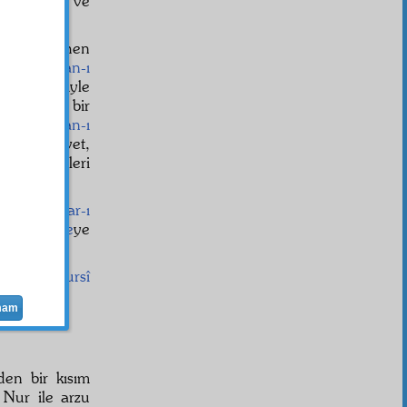
bdülmecid
ve
 eylerim.
lben ve ruhen
kılları
iman-ı
 Nur dersiyle
e
nin başka bir
yorlar.
İman-ı
iyorlar. Evet,
âni
zahmetleri
vatana
medar-ı
t-i ebediye
ye
Said Nursî
mam
den bir kısım
i Nur ile arzu