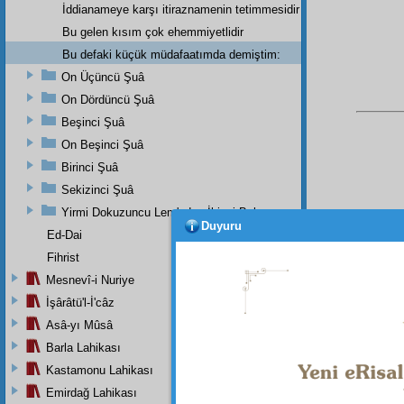
İddianameye karşı itiraznamenin tetimmesidir
Bu gelen kısım çok ehemmiyetlidir
Bu defaki küçük müdafaatımda demiştim:
On Üçüncü Şuâ
On Dördüncü Şuâ
Beşinci Şuâ
On Beşinci Şuâ
Birinci Şuâ
Sekizinci Şuâ
Yirmi Dokuzuncu Lem'adan İkinci Bab
Duyuru
Ed-Dai
Bu Say
Fihrist
Mesnevî-i Nuriye
İşârâtü'l-İ'câz
Asâ-yı Mûsâ
Barla Lahikası
Kastamonu Lahikası
Emirdağ Lahikası