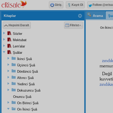
Giriş
Kayıt Ol
Follow @erisa
Kitaplar
Arama
Şu
Hepsini Daralt
Fihrist
On İkinci
Sözler
Mektubat
Lem'alar
Şuâlar
İkinci Şuâ
zındı
memurl
Üçüncü Şuâ
Dördüncü Şuâ
Değil
Altıncı Şuâ
kuvvet
zındıka
Yedinci Şuâ
Dokuzuncu Şuâ
Onuncu Şuâ
On Birinci Şuâ
On İkinci Şuâ