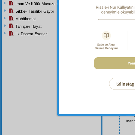
İman Ve Küfür Muvazeneleri
Sikke-i Tasdik-i Gaybî
Muhâkemat
Tarihçe-i Hayat
İlk Dönem Eserleri
Instag
evh
inay
irtid
küfr
küfür
inan